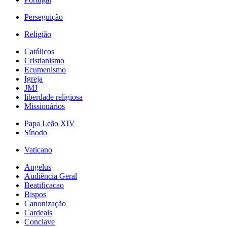
Perseguição
Religião
Católicos
Cristianismo
Ecumenismo
Igreja
JMJ
liberdade religiosa
Missionários
Papa Leão XIV
Sínodo
Vaticano
Angelus
Audiência Geral
Beatificacao
Bispos
Canonização
Cardeais
Conclave