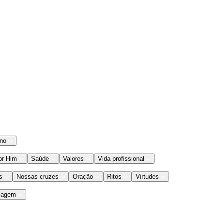
ano
or Him
Saúde
Valores
Vida profissional
s
Nossas cruzes
Oração
Ritos
Virtudes
iagem