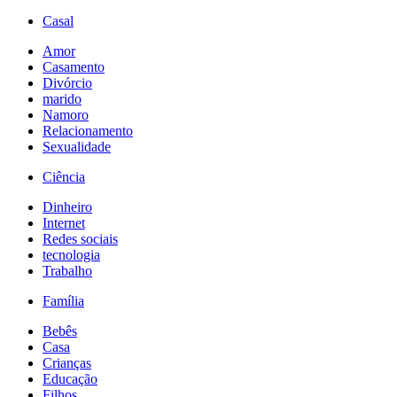
Casal
Amor
Casamento
Divórcio
marido
Namoro
Relacionamento
Sexualidade
Ciência
Dinheiro
Internet
Redes sociais
tecnologia
Trabalho
Família
Bebês
Casa
Crianças
Educação
Filhos