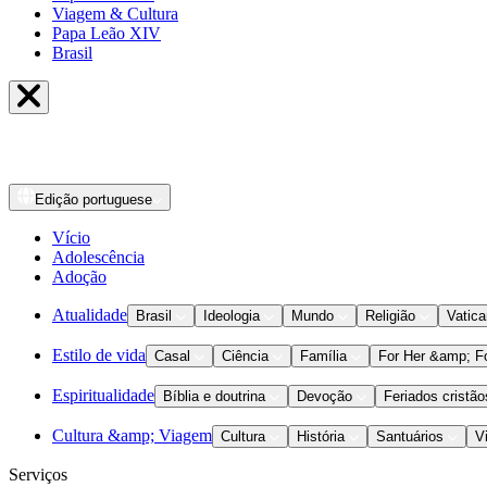
Viagem & Cultura
Papa Leão XIV
Brasil
Edição
portuguese
Vício
Adolescência
Adoção
Atualidade
Brasil
Ideologia
Mundo
Religião
Vatic
Estilo de vida
Casal
Ciência
Família
For Her &amp; F
Espiritualidade
Bíblia e doutrina
Devoção
Feriados cristão
Cultura &amp; Viagem
Cultura
História
Santuários
V
Serviços