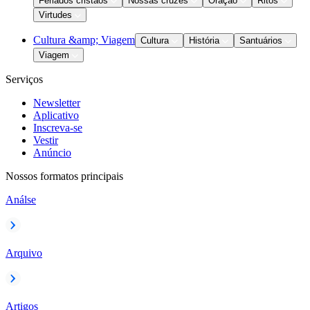
Feriados cristãos
Nossas cruzes
Oração
Ritos
Virtudes
Cultura &amp; Viagem
Cultura
História
Santuários
Viagem
Serviços
Newsletter
Aplicativo
Inscreva-se
Vestir
Anúncio
Nossos formatos principais
Análse
Arquivo
Artigos