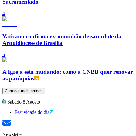
Sacramentado
4
Vaticano confirma excomunhão de sacerdote da
Arquidiocese de Brasília
5
A Igreja está mudando: como a CNBB quer renovar
as paróquias
Carregar mais artigos
Sábado 8 Agosto
Festividade do dia
Newsletter