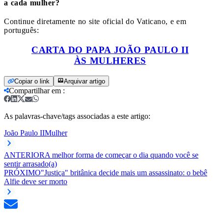
a cada mulher?
Continue diretamente no site oficial do Vaticano, e em
português:
CARTA DO PAPA JOÃO PAULO II
ÀS MULHERES
Copiar o link
Arquivar artigo
Compartilhar em
:
As palavras-chave/tags associadas a este artigo:
João Paulo II
Mulher
ANTERIOR
A melhor forma de começar o dia quando você se
sentir arrasado(a)
PRÓXIMO
"Justiça" britânica decide mais um assassinato: o bebê
Alfie deve ser morto