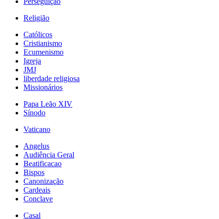
Perseguição
Religião
Católicos
Cristianismo
Ecumenismo
Igreja
JMJ
liberdade religiosa
Missionários
Papa Leão XIV
Sínodo
Vaticano
Angelus
Audiência Geral
Beatificacao
Bispos
Canonização
Cardeais
Conclave
Casal