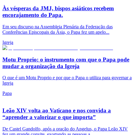
Às vésperas da JMJ, bispos asiáticos recebem
encorajamento do Papa.
Em seu discurso na Assembleia Plenária da Federação das
Conferências Episcopais da Ásia, o Papa fez um apelo...
Igreja
Motu Proprio: o instrumento com que o Papa pode
mudar a organização da Igreja
O que é um Motu Proprio e por que o Papa o utiliza para governar a
Igreja
Papa
Leão XIV volta ao Vaticano e nos convida a
“aprender a valorizar o que importa”
De Castel Gandolfo, após a oração do Angelus, o Papa Leão XIV
fez um grande convite, exortando as pessoas a...