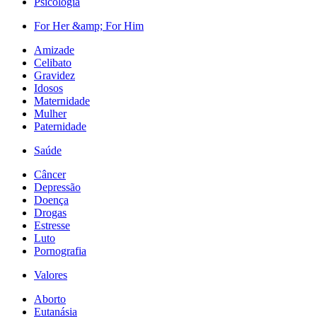
Psicologia
For Her &amp; For Him
Amizade
Celibato
Gravidez
Idosos
Maternidade
Mulher
Paternidade
Saúde
Câncer
Depressão
Doença
Drogas
Estresse
Luto
Pornografia
Valores
Aborto
Eutanásia