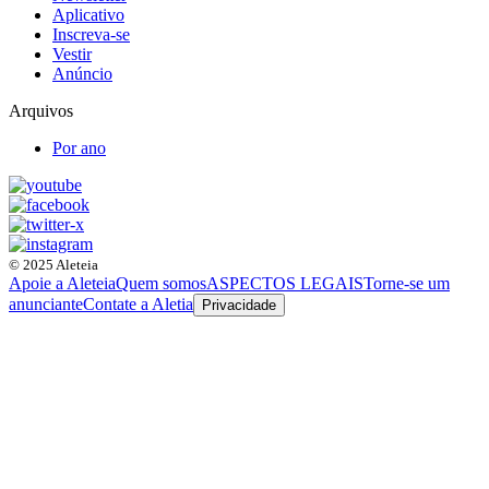
Aplicativo
Inscreva-se
Vestir
Anúncio
Arquivos
Por ano
© 2025 Aleteia
Apoie a Aleteia
Quem somos
ASPECTOS LEGAIS
Torne-se um
anunciante
Contate a Aletia
Privacidade