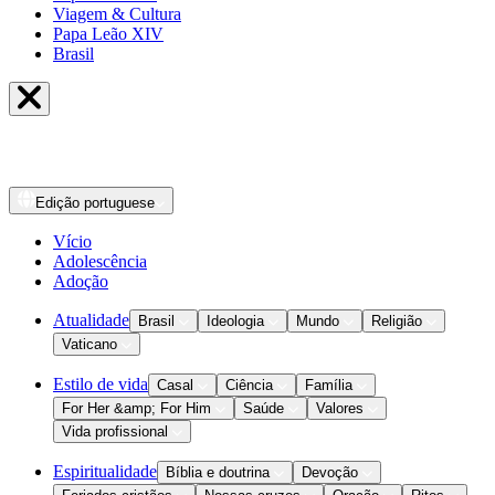
Viagem & Cultura
Papa Leão XIV
Brasil
Edição
portuguese
Vício
Adolescência
Adoção
Atualidade
Brasil
Ideologia
Mundo
Religião
Vaticano
Estilo de vida
Casal
Ciência
Família
For Her &amp; For Him
Saúde
Valores
Vida profissional
Espiritualidade
Bíblia e doutrina
Devoção