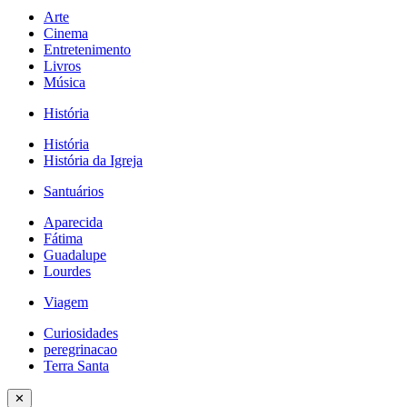
Arte
Cinema
Entretenimento
Livros
Música
História
História
História da Igreja
Santuários
Aparecida
Fátima
Guadalupe
Lourdes
Viagem
Curiosidades
peregrinacao
Terra Santa
✕