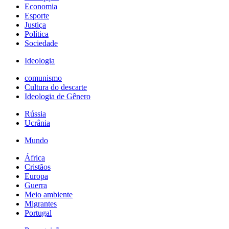
Economia
Esporte
Justiça
Política
Sociedade
Ideologia
comunismo
Cultura do descarte
Ideologia de Gênero
Rússia
Ucrânia
Mundo
África
Cristãos
Europa
Guerra
Meio ambiente
Migrantes
Portugal