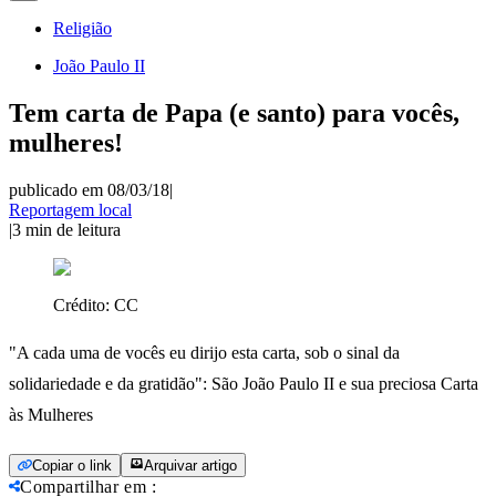
Religião
João Paulo II
Tem carta de Papa (e santo) para vocês,
mulheres!
publicado em 08/03/18
|
Reportagem local
|
3
min de leitura
Crédito:
CC
"A cada uma de vocês eu dirijo esta carta, sob o sinal da
solidariedade e da gratidão": São João Paulo II e sua preciosa Carta
às Mulheres
Copiar o link
Arquivar artigo
Compartilhar em
: