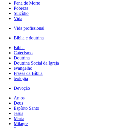
Pena de Morte
Pobreza
Suicídio
Vida
Vida profissional
Bíblia e doutrina
Bíblia
Catecismo
Doutrina
Doutrina Social da Igreja
evangelho
Frases da Bíblia
teologia
Devoção
Anjos
Deus
Espírito Santo
Jesus
Maria
Milagre