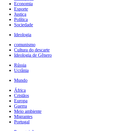
Economia
Esporte
Justiça
Política
Sociedade
Ideologia
comunismo
Cultura do descarte
Ideologia de Gênero
Rússia
Ucrânia
Mundo
África
Cristãos
Europa
Guerra
Meio ambiente
Migrantes
Portugal