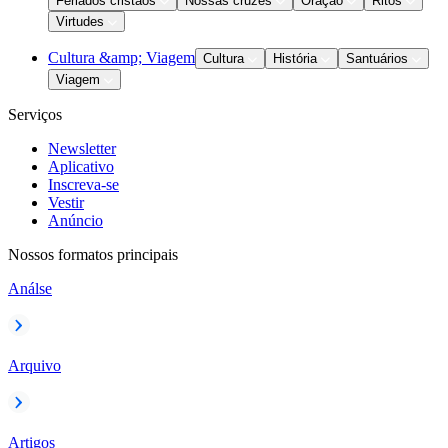
Feriados cristãos
Nossas cruzes
Oração
Ritos
Virtudes
Cultura &amp; Viagem
Cultura
História
Santuários
Viagem
Serviços
Newsletter
Aplicativo
Inscreva-se
Vestir
Anúncio
Nossos formatos principais
Análse
Arquivo
Artigos