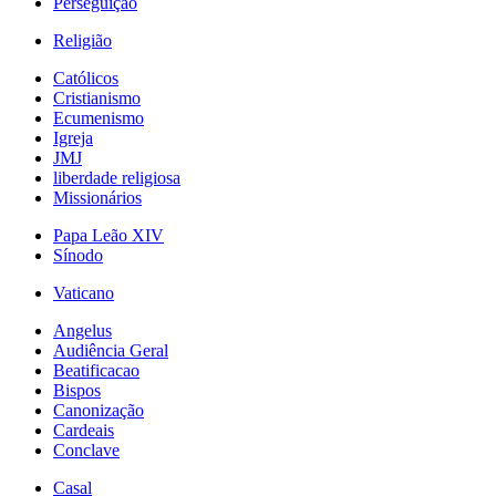
Perseguição
Religião
Católicos
Cristianismo
Ecumenismo
Igreja
JMJ
liberdade religiosa
Missionários
Papa Leão XIV
Sínodo
Vaticano
Angelus
Audiência Geral
Beatificacao
Bispos
Canonização
Cardeais
Conclave
Casal