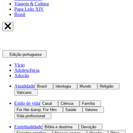
Viagem & Cultura
Papa Leão XIV
Brasil
Edição
portuguese
Vício
Adolescência
Adoção
Atualidade
Brasil
Ideologia
Mundo
Religião
Vaticano
Estilo de vida
Casal
Ciência
Família
For Her &amp; For Him
Saúde
Valores
Vida profissional
Espiritualidade
Bíblia e doutrina
Devoção