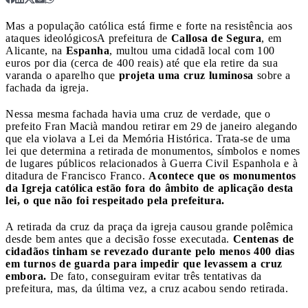
Mas a população católica está firme e forte na resistência aos
ataques ideológicos
A prefeitura de
Callosa de Segura
, em
Alicante, na
Espanha
, multou uma cidadã local com 100
euros por dia (cerca de 400 reais) até que ela retire da sua
varanda o aparelho que
projeta uma cruz luminosa
sobre a
fachada da igreja.
Nessa mesma fachada havia uma cruz de verdade, que o
prefeito Fran Macià mandou retirar em 29 de janeiro alegando
que ela violava a Lei da Memória Histórica. Trata-se de uma
lei que determina a retirada de monumentos, símbolos e nomes
de lugares públicos relacionados à Guerra Civil Espanhola e à
ditadura de Francisco Franco.
Acontece que os monumentos
da Igreja católica estão fora do âmbito de aplicação desta
lei, o que não foi respeitado pela prefeitura.
A retirada da cruz da praça da igreja causou grande polêmica
desde bem antes que a decisão fosse executada.
Centenas de
cidadãos tinham se revezado durante pelo menos 400 dias
em turnos de guarda para impedir que levassem a cruz
embora.
De fato, conseguiram evitar três tentativas da
prefeitura, mas, da última vez, a cruz acabou sendo retirada.