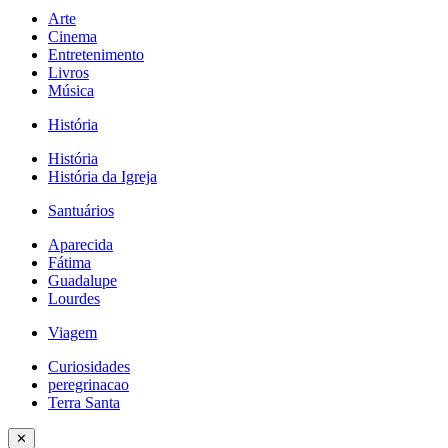
Arte
Cinema
Entretenimento
Livros
Música
História
História
História da Igreja
Santuários
Aparecida
Fátima
Guadalupe
Lourdes
Viagem
Curiosidades
peregrinacao
Terra Santa
✕