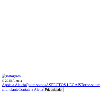
© 2025 Aleteia
Apoie a Aleteia
Quem somos
ASPECTOS LEGAIS
Torne-se um
anunciante
Contate a Aletia
Privacidade