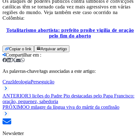
Os ataques de poderes públicos contra símbolos e convicções
católicas têm se tornado cada vez mais agressivos em várias
regiões do mundo. Veja também este caso ocorrido na
Colômbia:
Totalitarismo abortista: prefeito proíbe vigília de oração
pelo fim do aborto
Copiar o link
Arquivar artigo
Compartilhar em
:
As palavras-chave/tags associadas a este artigo:
Cruz
Ideologia
Perseguição
ANTERIOR
3 lições do Padre Pio destacadas pelo Papa Francisco:
oração, pequenez, sabedoria
PRÓXIMO
O milagre da língua viva do mártir da confissão
Newsletter