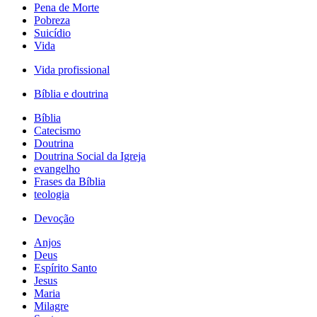
Pena de Morte
Pobreza
Suicídio
Vida
Vida profissional
Bíblia e doutrina
Bíblia
Catecismo
Doutrina
Doutrina Social da Igreja
evangelho
Frases da Bíblia
teologia
Devoção
Anjos
Deus
Espírito Santo
Jesus
Maria
Milagre