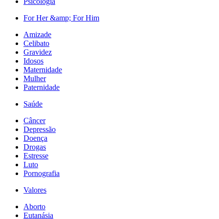
Psicologia
For Her &amp; For Him
Amizade
Celibato
Gravidez
Idosos
Maternidade
Mulher
Paternidade
Saúde
Câncer
Depressão
Doença
Drogas
Estresse
Luto
Pornografia
Valores
Aborto
Eutanásia