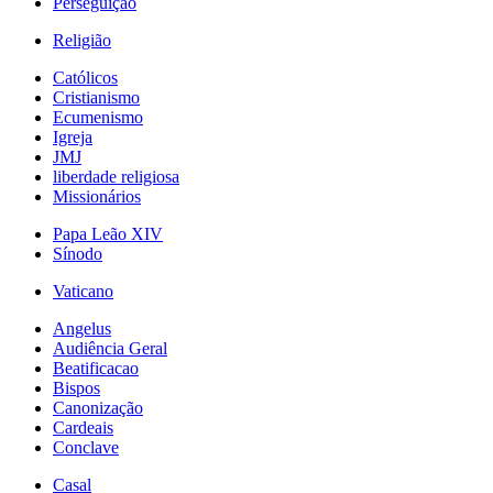
Perseguição
Religião
Católicos
Cristianismo
Ecumenismo
Igreja
JMJ
liberdade religiosa
Missionários
Papa Leão XIV
Sínodo
Vaticano
Angelus
Audiência Geral
Beatificacao
Bispos
Canonização
Cardeais
Conclave
Casal