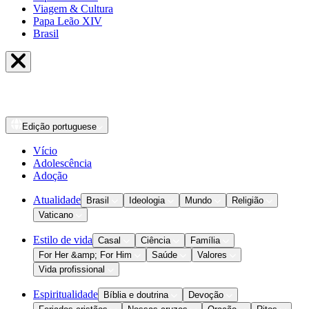
Viagem & Cultura
Papa Leão XIV
Brasil
Edição
portuguese
Vício
Adolescência
Adoção
Atualidade
Brasil
Ideologia
Mundo
Religião
Vaticano
Estilo de vida
Casal
Ciência
Família
For Her &amp; For Him
Saúde
Valores
Vida profissional
Espiritualidade
Bíblia e doutrina
Devoção