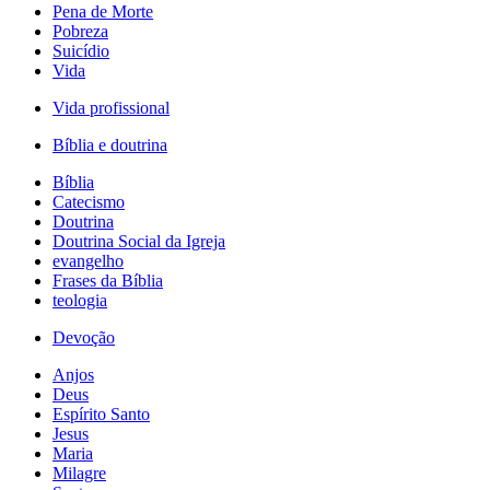
Pena de Morte
Pobreza
Suicídio
Vida
Vida profissional
Bíblia e doutrina
Bíblia
Catecismo
Doutrina
Doutrina Social da Igreja
evangelho
Frases da Bíblia
teologia
Devoção
Anjos
Deus
Espírito Santo
Jesus
Maria
Milagre