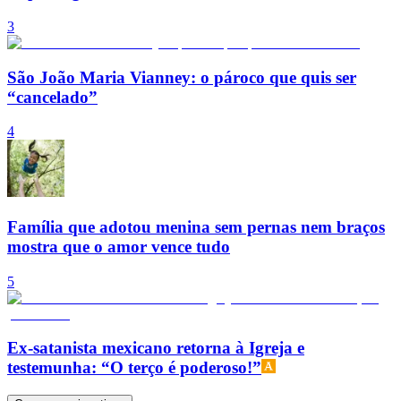
3
São João Maria Vianney: o pároco que quis ser
“cancelado”
4
Família que adotou menina sem pernas nem braços
mostra que o amor vence tudo
5
Ex-satanista mexicano retorna à Igreja e
testemunha: “O terço é poderoso!”