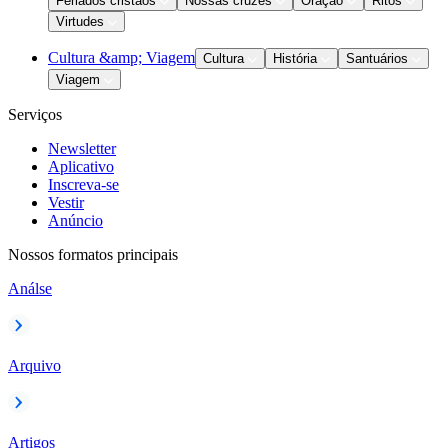
Feriados cristãos
Nossas cruzes
Oração
Ritos
Virtudes
Cultura &amp; Viagem
Cultura
História
Santuários
Viagem
Serviços
Newsletter
Aplicativo
Inscreva-se
Vestir
Anúncio
Nossos formatos principais
Análse
Arquivo
Artigos