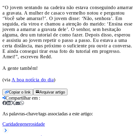
“O jovem sentando na cadeira não estava conseguindo amarrar
a gravata. A mulher de casaco vermelho notou e perguntou
‘Você sabe amarrar?’. O jovem disse: ‘Não, senhora’. Em
seguida, ela virou e chamou a atenção do marido: ‘Ensina esse
jovem a amarrar a gravata dele’. O senhor, sem hesitação
alguma, deu um tutorial de como fazer. Depois disso, esperou
e assistiu ao jovem repetir o passo a passo. Eu estava a uma
certa distância, mas próximo o suficiente pra ouvir a conversa.
E ainda consegui tirar essa foto do tutorial em progresso.
Amei!”, escreveu Redd.
A gente também!
(via
A boa notícia do dia
)
Copiar o link
Arquivar artigo
Compartilhar em
:
As palavras-chave/tags associadas a este artigo:
Caridade
generosidade