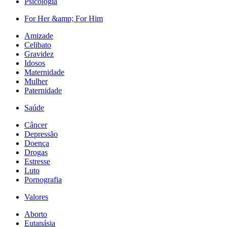
Psicologia
For Her &amp; For Him
Amizade
Celibato
Gravidez
Idosos
Maternidade
Mulher
Paternidade
Saúde
Câncer
Depressão
Doença
Drogas
Estresse
Luto
Pornografia
Valores
Aborto
Eutanásia