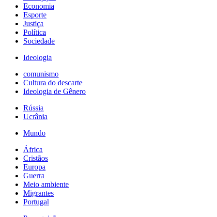
Economia
Esporte
Justiça
Política
Sociedade
Ideologia
comunismo
Cultura do descarte
Ideologia de Gênero
Rússia
Ucrânia
Mundo
África
Cristãos
Europa
Guerra
Meio ambiente
Migrantes
Portugal