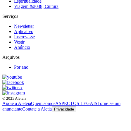
Espiritualidade
Viagem &#038; Cultura
Serviços
Newsletter
Aplicativo
Inscreva-se
Vestir
Anúncio
Arquivos
Por ano
© 2025 Aleteia
Apoie a Aleteia
Quem somos
ASPECTOS LEGAIS
Torne-se um
anunciante
Contate a Aletia
Privacidade