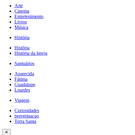
Arte
Cinema
Entretenimento
Livros
Música
História
História
História da Igreja
Santuários
Aparecida
Fátima
Guadalupe
Lourdes
Viagem
Curiosidades
peregrinacao
Terra Santa
✕