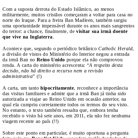
Com a suposta derrota do Estado Islâmico, ao menos
militarmente, muitos cristãos começaram a voltar para casa no
norte do Iraque. Para a freira Ban Madleen, também surgiu
uma oportunidade impensável durante os anos mais sangrentos
do terror: a chance, finalmente, de
visitar sua irmã doente
que vive na Inglaterra
.
Acontece que, segundo o periódico britânico
Catholic Herald
,
a divisão de vistos do Ministério do Interior negou a entrada
da irmã Ban no
Reino Unido
porque ela não comprovou
renda. A carta do ministério acrescenta: “
A respeito desta
decisão, não há direito a recurso nem a revisão
administrativa
” (!)
A carta, um tanto
hipocritamente
, reconhece a importância
das visitas familiares e admite que a irmã Ban já tinha sido
autorizada a viajar ao Reino Unido em ocasião anterior, na
qual ela cumpriu corretamente todos os termos do seu visto.
No entanto, o texto também ressalta que, embora tenha
recebido o visto há sete anos, em 2011, ela não fez nenhuma
viagem recente ao país (!!)
Sobre este ponto em particular, é muito oportuna a pergunta