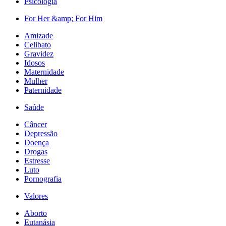
Psicologia
For Her &amp; For Him
Amizade
Celibato
Gravidez
Idosos
Maternidade
Mulher
Paternidade
Saúde
Câncer
Depressão
Doença
Drogas
Estresse
Luto
Pornografia
Valores
Aborto
Eutanásia