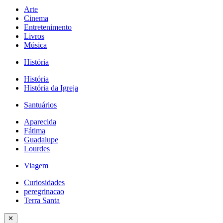
Arte
Cinema
Entretenimento
Livros
Música
História
História
História da Igreja
Santuários
Aparecida
Fátima
Guadalupe
Lourdes
Viagem
Curiosidades
peregrinacao
Terra Santa
✕