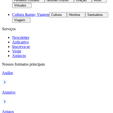
Feriados cristãos
Nossas cruzes
Oração
Ritos
Virtudes
Cultura &amp; Viagem
Cultura
História
Santuários
Viagem
Serviços
Newsletter
Aplicativo
Inscreva-se
Vestir
Anúncio
Nossos formatos principais
Análse
Arquivo
Artigos