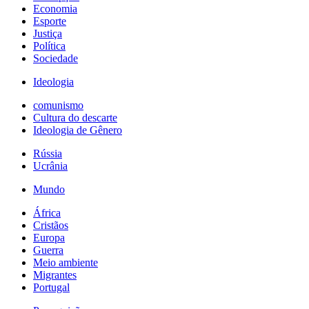
Economia
Esporte
Justiça
Política
Sociedade
Ideologia
comunismo
Cultura do descarte
Ideologia de Gênero
Rússia
Ucrânia
Mundo
África
Cristãos
Europa
Guerra
Meio ambiente
Migrantes
Portugal