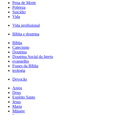
Pena de Morte
Pobreza
Suicídio
Vida
Vida profissional
Bíblia e doutrina
Bíblia
Catecismo
Doutrina
Doutrina Social da Igreja
evangelho
Frases da Bíblia
teologia
Devoção
Anjos
Deus
Espírito Santo
Jesus
Maria
Milagre