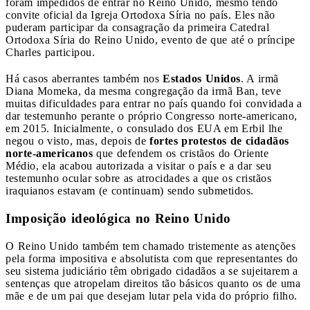
foram impedidos de entrar no Reino Unido, mesmo tendo
convite oficial da Igreja Ortodoxa Síria no país. Eles não
puderam participar da consagração da primeira Catedral
Ortodoxa Síria do Reino Unido, evento de que até o príncipe
Charles participou.
Há casos aberrantes também nos
Estados Unidos
. A irmã
Diana Momeka, da mesma congregação da irmã Ban, teve
muitas dificuldades para entrar no país quando foi convidada a
dar testemunho perante o próprio Congresso norte-americano,
em 2015. Inicialmente, o consulado dos EUA em Erbil lhe
negou o visto, mas, depois de
fortes protestos de cidadãos
norte-americanos
que defendem os cristãos do Oriente
Médio, ela acabou autorizada a visitar o país e a dar seu
testemunho ocular sobre as atrocidades a que os cristãos
iraquianos estavam (e continuam) sendo submetidos.
Imposição ideológica no Reino Unido
O Reino Unido também tem chamado tristemente as atenções
pela forma impositiva e absolutista com que representantes do
seu sistema judiciário têm obrigado cidadãos a se sujeitarem a
sentenças que atropelam direitos tão básicos quanto os de uma
mãe e de um pai que desejam lutar pela vida do próprio filho.