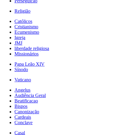
Perseguição
Religião
Católicos
Cristianismo
Ecumenismo
Igreja
JMJ
liberdade religiosa
Missionários
Papa Leão XIV
Sínodo
Vaticano
Angelus
Audiência Geral
Beatificacao
Bispos
Canonização
Cardeais
Conclave
Casal