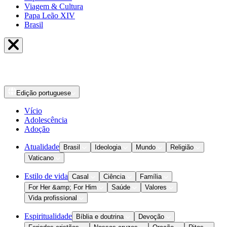
Viagem & Cultura
Papa Leão XIV
Brasil
Edição
portuguese
Vício
Adolescência
Adoção
Atualidade
Brasil
Ideologia
Mundo
Religião
Vaticano
Estilo de vida
Casal
Ciência
Família
For Her &amp; For Him
Saúde
Valores
Vida profissional
Espiritualidade
Bíblia e doutrina
Devoção