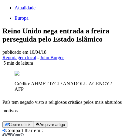
Atualidade
Europa
Reino Unido nega entrada a freira
perseguida pelo Estado Islâmico
publicado em 10/04/18
|
Reportagem local
-
John Burger
|
5
min de leitura
Crédito:
AHMET IZGI / ANADOLU AGENCY /
AFP
País tem negado visto a religiosos cristãos pelos mais absurdos
motivos
Copiar o link
Arquivar artigo
Compartilhar em
: