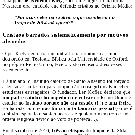
feita pelo
pe. Benedict Kiely
, sacerdote inglês fundador da
Nasarean.org, entidade que defende cristãos no Oriente Médio:
“Por acaso eles não sabem o que aconteceu no
Iraque de 2014 até agora?”
Cristãos barrados sistematicamente por motivos
absurdos
O pe. Kiely denuncia que outra freira dominicana, com
doutorado em Teologia Bíblica pela Universidade de Oxford,
no próprio Reino Unido, teve o visto recusado duas vezes
recentemente.
Há um ano, o Instituto católico de Santo Anselmo foi forçado
a fechar as portas no país porque não conseguia mais receber
estudantes estrangeiros. O fundador, Len Kofler, declarou que
um padre católico foi impedido de entrar
no Reino Unido e
estudar no Instituto
porque não era casado
(!!!) e uma
freira
foi barrada porque
não tinha conta bancária pessoal
(o que é
o óbvio esperado e sabido acerca de qualquer membro de uma
ordem religiosa devido ao voto de pobreza…).
Em dezembro de 2016,
três arcebispos
do Iraque e da Síria