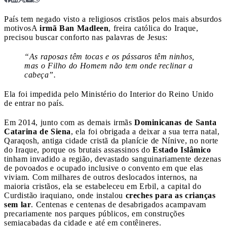
País tem negado visto a religiosos cristãos pelos mais absurdos
motivos
A
irmã Ban Madleen
, freira católica do Iraque,
precisou buscar conforto nas palavras de Jesus:
“As raposas têm tocas e os pássaros têm ninhos,
mas o Filho do Homem não tem onde reclinar a
cabeça”.
Ela foi impedida pelo Ministério do Interior do Reino Unido
de entrar no país.
Em 2014, junto com as demais irmãs
Dominicanas de Santa
Catarina de Siena
, ela foi obrigada a deixar a sua terra natal,
Qaraqosh, antiga cidade cristã da planície de Nínive, no norte
do Iraque, porque os brutais assassinos do
Estado Islâmico
tinham invadido a região, devastado sanguinariamente dezenas
de povoados e ocupado inclusive o convento em que elas
viviam. Com milhares de outros deslocados internos, na
maioria cristãos, ela se estabeleceu em Erbil, a capital do
Curdistão iraquiano, onde instalou
creches para as crianças
sem lar
. Centenas e centenas de desabrigados acampavam
precariamente nos parques públicos, em construções
semiacabadas da cidade e até em contêineres.