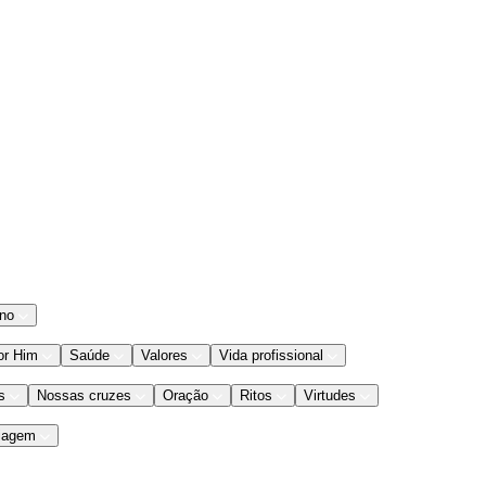
ano
or Him
Saúde
Valores
Vida profissional
s
Nossas cruzes
Oração
Ritos
Virtudes
iagem