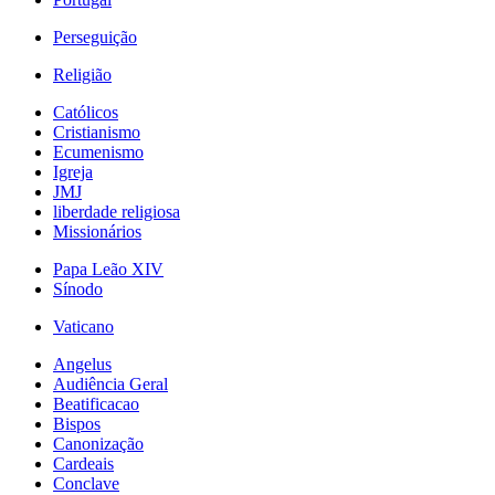
Perseguição
Religião
Católicos
Cristianismo
Ecumenismo
Igreja
JMJ
liberdade religiosa
Missionários
Papa Leão XIV
Sínodo
Vaticano
Angelus
Audiência Geral
Beatificacao
Bispos
Canonização
Cardeais
Conclave