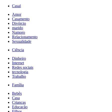
Casal
Amor
Casamento
Divórcio
marido
Namoro
Relacionamento
Sexualidade
Ciência
Dinheiro
Internet
Redes sociais
tecnologia
Trabalho
Família
Bebês
Casa
Crianças
Educação
Filhos