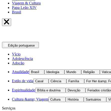
Viagem & Cultura
Papa Leão XIV
Brasil
Edição
portuguese
Vício
Adolescência
Adoção
Atualidade
Brasil
Ideologia
Mundo
Religião
Vatic
Estilo de vida
Casal
Ciência
Família
For Her &amp; F
Espiritualidade
Bíblia e doutrina
Devoção
Feriados cristão
Cultura &amp; Viagem
Cultura
História
Santuários
V
Serviços