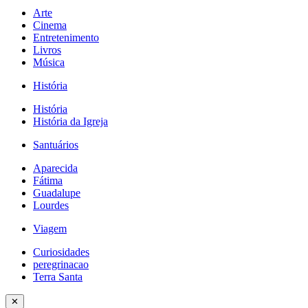
Arte
Cinema
Entretenimento
Livros
Música
História
História
História da Igreja
Santuários
Aparecida
Fátima
Guadalupe
Lourdes
Viagem
Curiosidades
peregrinacao
Terra Santa
✕