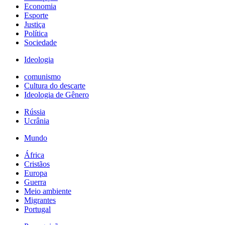
Economia
Esporte
Justiça
Política
Sociedade
Ideologia
comunismo
Cultura do descarte
Ideologia de Gênero
Rússia
Ucrânia
Mundo
África
Cristãos
Europa
Guerra
Meio ambiente
Migrantes
Portugal