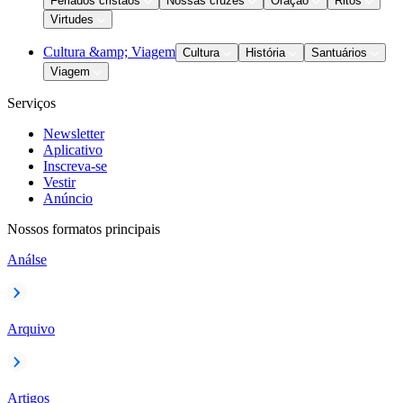
Feriados cristãos
Nossas cruzes
Oração
Ritos
Virtudes
Cultura &amp; Viagem
Cultura
História
Santuários
Viagem
Serviços
Newsletter
Aplicativo
Inscreva-se
Vestir
Anúncio
Nossos formatos principais
Análse
Arquivo
Artigos