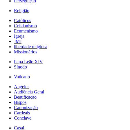
Perseguição
Religião
Católicos
Cristianismo
Ecumenismo
Igreja
JMJ
liberdade religiosa
Missionários
Papa Leão XIV
Sínodo
Vaticano
Angelus
Audiência Geral
Beatificacao
Bispos
Canonização
Cardeais
Conclave
Casal