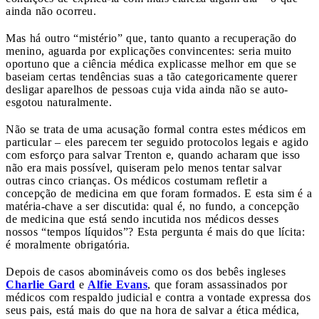
ainda não ocorreu.
Mas há outro “mistério” que, tanto quanto a recuperação do
menino, aguarda por explicações convincentes: seria muito
oportuno que a ciência médica explicasse melhor em que se
baseiam certas tendências suas a tão categoricamente querer
desligar aparelhos de pessoas cuja vida ainda não se auto-
esgotou naturalmente.
Não se trata de uma acusação formal contra estes médicos em
particular – eles parecem ter seguido protocolos legais e agido
com esforço para salvar Trenton e, quando acharam que isso
não era mais possível, quiseram pelo menos tentar salvar
outras cinco crianças. Os médicos costumam refletir a
concepção de medicina em que foram formados. E esta sim é a
matéria-chave a ser discutida: qual é, no fundo, a concepção
de medicina que está sendo incutida nos médicos desses
nossos “tempos líquidos”? Esta pergunta é mais do que lícita:
é moralmente obrigatória.
Depois de casos abomináveis como os dos bebês ingleses
Charlie Gard
e
Alfie Evans
, que foram assassinados por
médicos com respaldo judicial e contra a vontade expressa dos
seus pais, está mais do que na hora de salvar a ética médica,