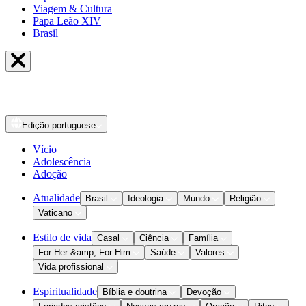
Viagem & Cultura
Papa Leão XIV
Brasil
Edição
portuguese
Vício
Adolescência
Adoção
Atualidade
Brasil
Ideologia
Mundo
Religião
Vaticano
Estilo de vida
Casal
Ciência
Família
For Her &amp; For Him
Saúde
Valores
Vida profissional
Espiritualidade
Bíblia e doutrina
Devoção