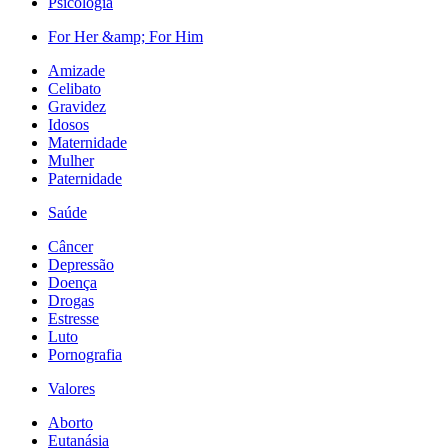
Psicologia
For Her &amp; For Him
Amizade
Celibato
Gravidez
Idosos
Maternidade
Mulher
Paternidade
Saúde
Câncer
Depressão
Doença
Drogas
Estresse
Luto
Pornografia
Valores
Aborto
Eutanásia