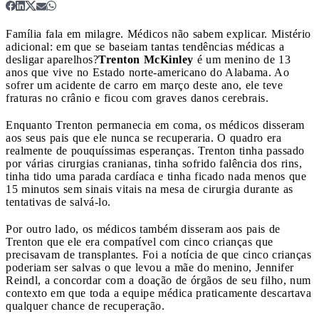
Família fala em milagre. Médicos não sabem explicar. Mistério
adicional: em que se baseiam tantas tendências médicas a
desligar aparelhos?
Trenton McKinley
é um menino de 13
anos que vive no Estado norte-americano do Alabama. Ao
sofrer um acidente de carro em março deste ano, ele teve
fraturas no crânio e ficou com graves danos cerebrais.
Enquanto Trenton permanecia em coma, os médicos disseram
aos seus pais que ele nunca se recuperaria. O quadro era
realmente de pouquíssimas esperanças. Trenton tinha passado
por várias cirurgias cranianas, tinha sofrido falência dos rins,
tinha tido uma parada cardíaca e tinha ficado nada menos que
15 minutos sem sinais vitais na mesa de cirurgia durante as
tentativas de salvá-lo.
Por outro lado, os médicos também disseram aos pais de
Trenton que ele era compatível com cinco crianças que
precisavam de transplantes. Foi a notícia de que cinco crianças
poderiam ser salvas o que levou a mãe do menino, Jennifer
Reindl, a concordar com a doação de órgãos de seu filho, num
contexto em que toda a equipe médica praticamente descartava
qualquer chance de recuperação.