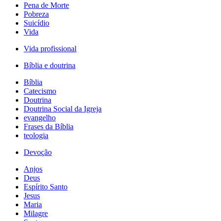
Pena de Morte
Pobreza
Suicídio
Vida
Vida profissional
Bíblia e doutrina
Bíblia
Catecismo
Doutrina
Doutrina Social da Igreja
evangelho
Frases da Bíblia
teologia
Devoção
Anjos
Deus
Espírito Santo
Jesus
Maria
Milagre