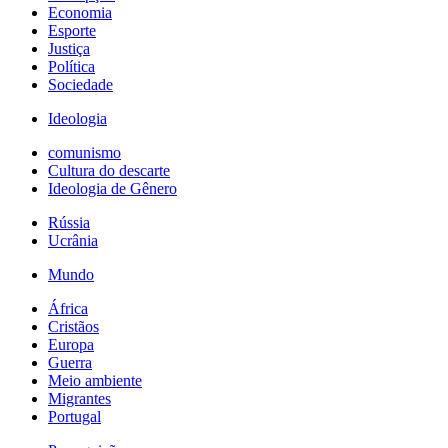
Economia
Esporte
Justiça
Política
Sociedade
Ideologia
comunismo
Cultura do descarte
Ideologia de Gênero
Rússia
Ucrânia
Mundo
África
Cristãos
Europa
Guerra
Meio ambiente
Migrantes
Portugal