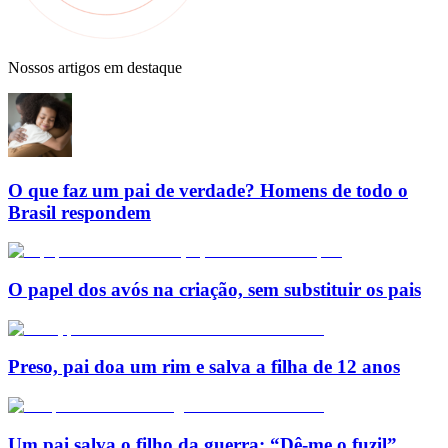
Nossos artigos em destaque
O que faz um pai de verdade? Homens de todo o
Brasil respondem
O papel dos avós na criação, sem substituir os pais
Preso, pai doa um rim e salva a filha de 12 anos
Um pai salva o filho da guerra: “Dê-me o fuzil”