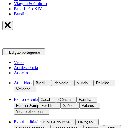
Viagem & Cultura
Papa Leão XIV
Brasil
Edição
portuguese
Vício
Adolescência
Adoção
Atualidade
Brasil
Ideologia
Mundo
Religião
Vaticano
Estilo de vida
Casal
Ciência
Família
For Her &amp; For Him
Saúde
Valores
Vida profissional
Espiritualidade
Bíblia e doutrina
Devoção