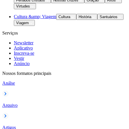
Feriados cristãos
Nossas cruzes
Oração
Ritos
Virtudes
Cultura &amp; Viagem
Cultura
História
Santuários
Viagem
Serviços
Newsletter
Aplicativo
Inscreva-se
Vestir
Anúncio
Nossos formatos principais
Análse
Arquivo
Artigos