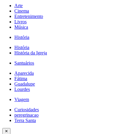
Arte
Cinema
Entretenimento
Livros
Música
História
História
História da Igreja
Santuários
Aparecida
Fátima
Guadalupe
Lourdes
Viagem
Curiosidades
peregrinacao
Terra Santa
✕