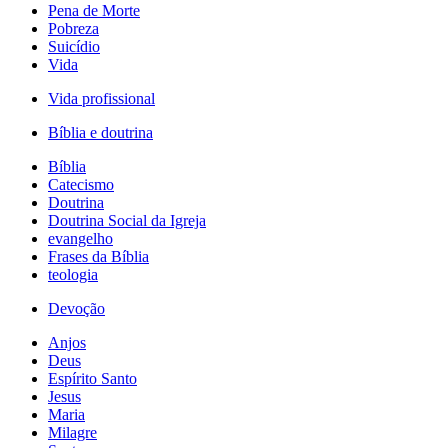
Pena de Morte
Pobreza
Suicídio
Vida
Vida profissional
Bíblia e doutrina
Bíblia
Catecismo
Doutrina
Doutrina Social da Igreja
evangelho
Frases da Bíblia
teologia
Devoção
Anjos
Deus
Espírito Santo
Jesus
Maria
Milagre