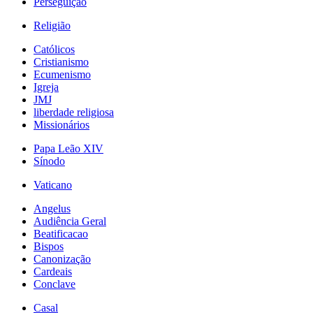
Perseguição
Religião
Católicos
Cristianismo
Ecumenismo
Igreja
JMJ
liberdade religiosa
Missionários
Papa Leão XIV
Sínodo
Vaticano
Angelus
Audiência Geral
Beatificacao
Bispos
Canonização
Cardeais
Conclave
Casal