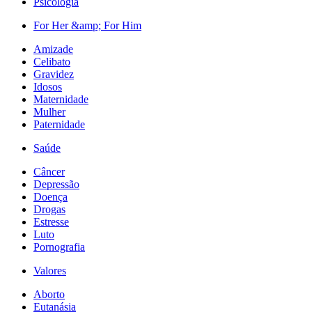
Psicologia
For Her &amp; For Him
Amizade
Celibato
Gravidez
Idosos
Maternidade
Mulher
Paternidade
Saúde
Câncer
Depressão
Doença
Drogas
Estresse
Luto
Pornografia
Valores
Aborto
Eutanásia