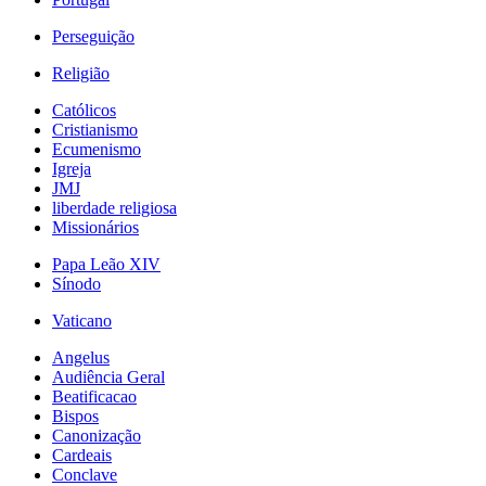
Perseguição
Religião
Católicos
Cristianismo
Ecumenismo
Igreja
JMJ
liberdade religiosa
Missionários
Papa Leão XIV
Sínodo
Vaticano
Angelus
Audiência Geral
Beatificacao
Bispos
Canonização
Cardeais
Conclave