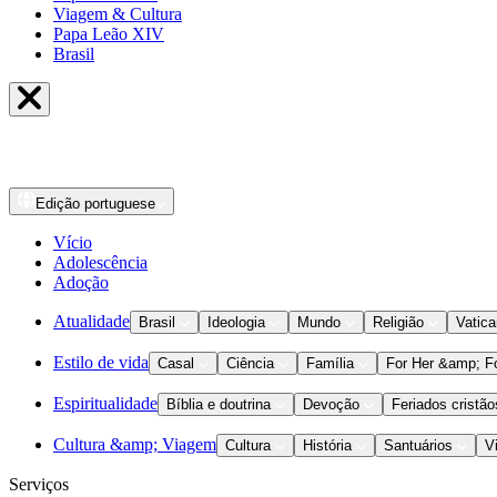
Viagem & Cultura
Papa Leão XIV
Brasil
Edição
portuguese
Vício
Adolescência
Adoção
Atualidade
Brasil
Ideologia
Mundo
Religião
Vatic
Estilo de vida
Casal
Ciência
Família
For Her &amp; F
Espiritualidade
Bíblia e doutrina
Devoção
Feriados cristão
Cultura &amp; Viagem
Cultura
História
Santuários
V
Serviços