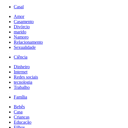
Casal
Amor
Casamento
Divórcio
marido
Namoro
Relacionamento
Sexualidade
Ciência
Dinheiro
Internet
Redes sociais
tecnologia
Trabalho
Família
Bebês
Casa
Crianças
Educação
Filhos