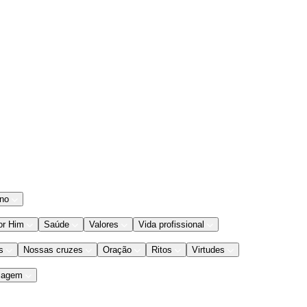
ano
or Him
Saúde
Valores
Vida profissional
s
Nossas cruzes
Oração
Ritos
Virtudes
iagem