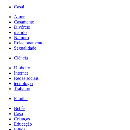
Casal
Amor
Casamento
Divórcio
marido
Namoro
Relacionamento
Sexualidade
Ciência
Dinheiro
Internet
Redes sociais
tecnologia
Trabalho
Família
Bebês
Casa
Crianças
Educação
Filhos