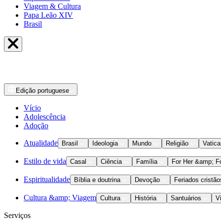
Viagem & Cultura
Papa Leão XIV
Brasil
Edição
portuguese
Vício
Adolescência
Adoção
Atualidade
Brasil
Ideologia
Mundo
Religião
Vatic
Estilo de vida
Casal
Ciência
Família
For Her &amp; F
Espiritualidade
Bíblia e doutrina
Devoção
Feriados cristão
Cultura &amp; Viagem
Cultura
História
Santuários
V
Serviços