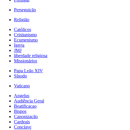
Perseguição
Religião
Católicos
Cristianismo
Ecumenismo
Igreja
JMJ
liberdade religiosa
Missionários
Papa Leão XIV
Sínodo
Vaticano
Angelus
Audiência Geral
Beatificacao
Bispos
Canonização
Cardeais
Conclave