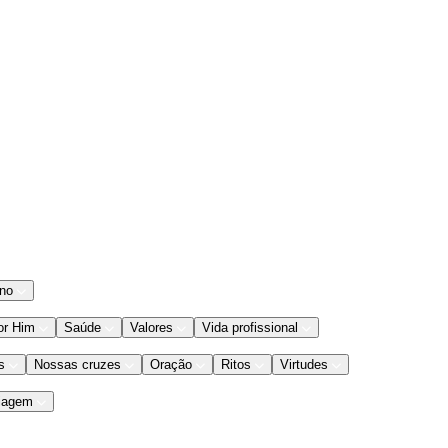
ano
or Him
Saúde
Valores
Vida profissional
s
Nossas cruzes
Oração
Ritos
Virtudes
iagem