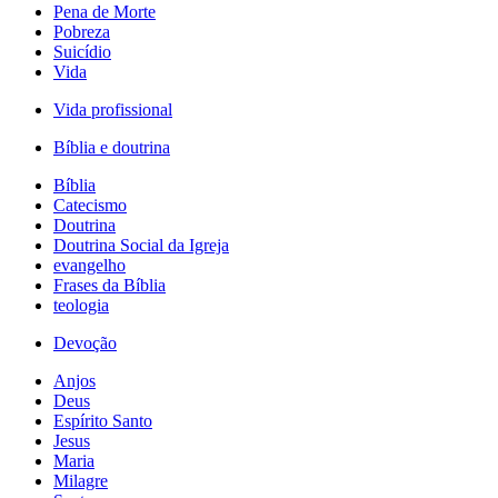
Pena de Morte
Pobreza
Suicídio
Vida
Vida profissional
Bíblia e doutrina
Bíblia
Catecismo
Doutrina
Doutrina Social da Igreja
evangelho
Frases da Bíblia
teologia
Devoção
Anjos
Deus
Espírito Santo
Jesus
Maria
Milagre