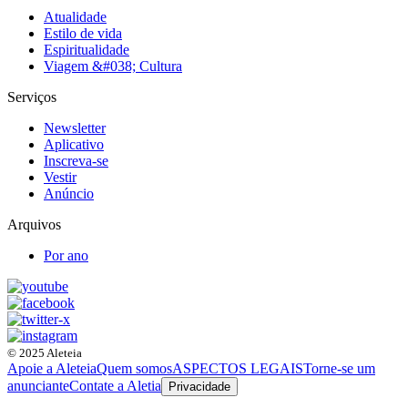
Atualidade
Estilo de vida
Espiritualidade
Viagem &#038; Cultura
Serviços
Newsletter
Aplicativo
Inscreva-se
Vestir
Anúncio
Arquivos
Por ano
© 2025 Aleteia
Apoie a Aleteia
Quem somos
ASPECTOS LEGAIS
Torne-se um
anunciante
Contate a Aletia
Privacidade