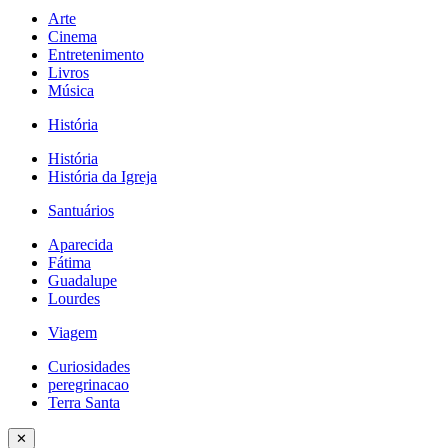
Arte
Cinema
Entretenimento
Livros
Música
História
História
História da Igreja
Santuários
Aparecida
Fátima
Guadalupe
Lourdes
Viagem
Curiosidades
peregrinacao
Terra Santa
✕