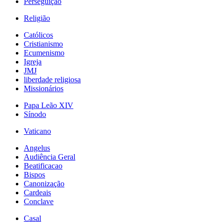
Perseguição
Religião
Católicos
Cristianismo
Ecumenismo
Igreja
JMJ
liberdade religiosa
Missionários
Papa Leão XIV
Sínodo
Vaticano
Angelus
Audiência Geral
Beatificacao
Bispos
Canonização
Cardeais
Conclave
Casal