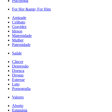
Psicologia
For Her &amp; For Him
Amizade
Celibato
Gravidez
Idosos
Maternidade
Mulher
Paternidade
Saúde
Câncer
Depressão
Doença
Drogas
Estresse
Luto
Pornografia
Valores
Aborto
Eutanásia