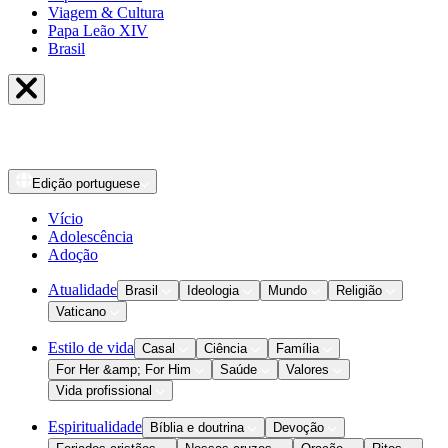
Viagem & Cultura
Papa Leão XIV
Brasil
Edição
portuguese
Vício
Adolescência
Adoção
Atualidade
Brasil
Ideologia
Mundo
Religião
Vaticano
Estilo de vida
Casal
Ciência
Família
For Her &amp; For Him
Saúde
Valores
Vida profissional
Espiritualidade
Bíblia e doutrina
Devoção