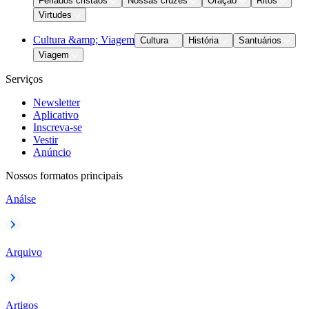
Feriados cristãos
Nossas cruzes
Oração
Ritos
Virtudes
Cultura &amp; Viagem
Cultura
História
Santuários
Viagem
Serviços
Newsletter
Aplicativo
Inscreva-se
Vestir
Anúncio
Nossos formatos principais
Análse
Arquivo
Artigos