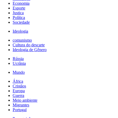
Economia
Esporte
Justiça
Política
Sociedade
Ideologia
comunismo
Cultura do descarte
Ideologia de Gênero
Rússia
Ucrânia
Mundo
África
Cristãos
Europa
Guerra
Meio ambiente
Migrantes
Portugal