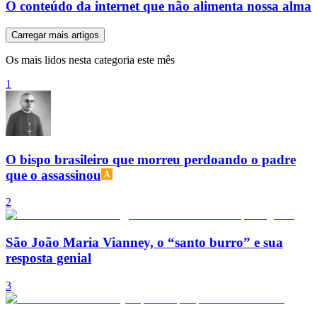
O conteúdo da internet que não alimenta nossa alma
Carregar mais artigos
Os mais lidos nesta categoria este mês
1
O bispo brasileiro que morreu perdoando o padre
que o assassinou
2
São João Maria Vianney, o “santo burro” e sua
resposta genial
3