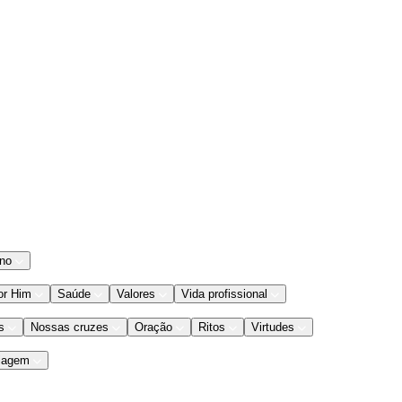
ano
or Him
Saúde
Valores
Vida profissional
s
Nossas cruzes
Oração
Ritos
Virtudes
iagem