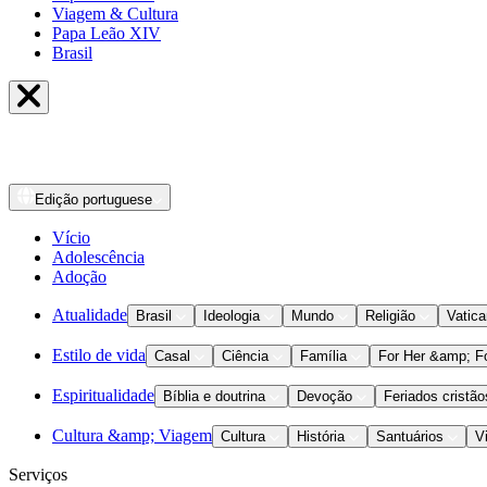
Viagem & Cultura
Papa Leão XIV
Brasil
Edição
portuguese
Vício
Adolescência
Adoção
Atualidade
Brasil
Ideologia
Mundo
Religião
Vatic
Estilo de vida
Casal
Ciência
Família
For Her &amp; F
Espiritualidade
Bíblia e doutrina
Devoção
Feriados cristão
Cultura &amp; Viagem
Cultura
História
Santuários
V
Serviços