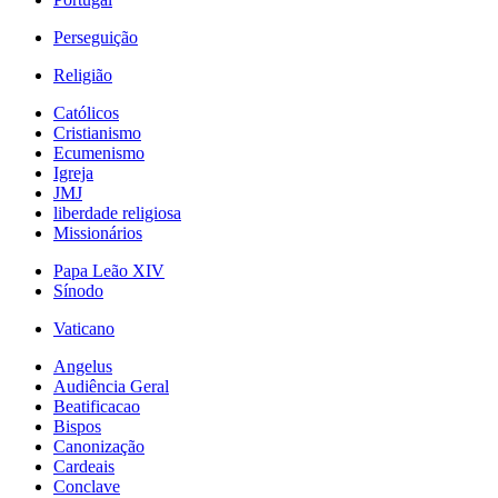
Perseguição
Religião
Católicos
Cristianismo
Ecumenismo
Igreja
JMJ
liberdade religiosa
Missionários
Papa Leão XIV
Sínodo
Vaticano
Angelus
Audiência Geral
Beatificacao
Bispos
Canonização
Cardeais
Conclave