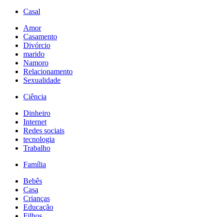
Casal
Amor
Casamento
Divórcio
marido
Namoro
Relacionamento
Sexualidade
Ciência
Dinheiro
Internet
Redes sociais
tecnologia
Trabalho
Família
Bebês
Casa
Crianças
Educação
Filhos