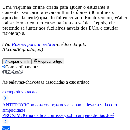
Uma vaquinha online criada para ajudar o estudante a
consertar seu carro arrecadou 8 mil dólares (30 mil reais
aproximadamente) quando foi encerrada. Em dezembro, Walter
vai se formar em um curso na área da saúde. Depois, ele
pretende se juntar aos fuzileiros navais dos EUA e estudar
fisioterapia.
(Via
Razões para acreditar
/crédito da foto:
Al.com/Reprodução)
Copiar o link
Arquivar artigo
Compartilhar em
:
As palavras-chave/tags associadas a este artigo:
exemplo
inspiracao
ANTERIOR
Como as crianças nos ensinam a levar a vida com
simplicidade
PRÓXIMO
Guia da boa confissão, sob o amparo de São José