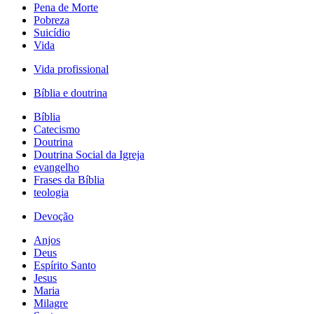
Pena de Morte
Pobreza
Suicídio
Vida
Vida profissional
Bíblia e doutrina
Bíblia
Catecismo
Doutrina
Doutrina Social da Igreja
evangelho
Frases da Bíblia
teologia
Devoção
Anjos
Deus
Espírito Santo
Jesus
Maria
Milagre