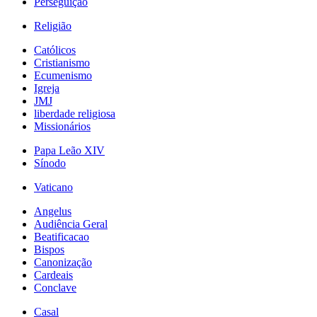
Perseguição
Religião
Católicos
Cristianismo
Ecumenismo
Igreja
JMJ
liberdade religiosa
Missionários
Papa Leão XIV
Sínodo
Vaticano
Angelus
Audiência Geral
Beatificacao
Bispos
Canonização
Cardeais
Conclave
Casal