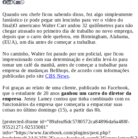
Quando seu chefe ficou sabendo disso, fez algo simplesmente
fantástico (e pode pegar um lencinho para ver o vídeo do
final)
O americano Walter Carr andou 32 quilômetros para não
chegar atrasado no primeiro dia de trabalho no novo emprego,
depois que o carro dele quebrou, em Birmingham, Alabama,
(EUA), um dia antes de começar a trabalhar.
No caminho, Walter foi parado por um policial, que ficou
impressionado com sua determinação e decidiu levá-lo para
tomar um café da manhã, antes de começar a trabalhar para
empresa de mudanças Bellhops, de acordo com informações
publicadas pelo site
CBS News
.
Foi graças ao relato de uma cliente, publicado no Facebook,
que o estudante de 20 anos
ganhou um carro do diretor da
empresa
. Jenny Lamey contou que tinha combinado com os
funcionários da empresa que começaria a empacotar suas
coisas no último domingo (15), a partir das 8h.
[protected-iframe id=”89afeaf6dc5780572ca84896da6a488f-
95521271-92535081″
info=”https://www.facebook.com/plugins/post.php?