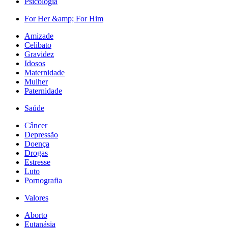
Psicologia
For Her &amp; For Him
Amizade
Celibato
Gravidez
Idosos
Maternidade
Mulher
Paternidade
Saúde
Câncer
Depressão
Doença
Drogas
Estresse
Luto
Pornografia
Valores
Aborto
Eutanásia