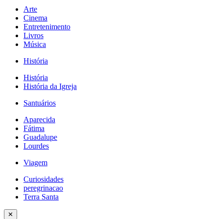
Arte
Cinema
Entretenimento
Livros
Música
História
História
História da Igreja
Santuários
Aparecida
Fátima
Guadalupe
Lourdes
Viagem
Curiosidades
peregrinacao
Terra Santa
✕