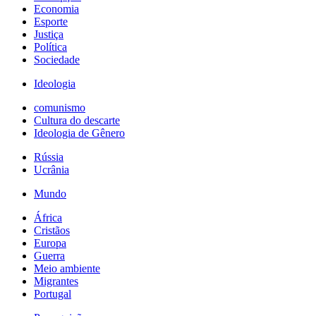
Economia
Esporte
Justiça
Política
Sociedade
Ideologia
comunismo
Cultura do descarte
Ideologia de Gênero
Rússia
Ucrânia
Mundo
África
Cristãos
Europa
Guerra
Meio ambiente
Migrantes
Portugal