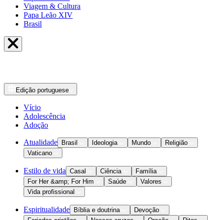
Viagem & Cultura
Papa Leão XIV
Brasil
Edição
portuguese
Vício
Adolescência
Adoção
Atualidade
Brasil
Ideologia
Mundo
Religião
Vaticano
Estilo de vida
Casal
Ciência
Família
For Her &amp; For Him
Saúde
Valores
Vida profissional
Espiritualidade
Bíblia e doutrina
Devoção