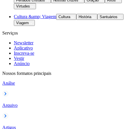
Feriados cristãos
Nossas cruzes
Oração
Ritos
Virtudes
Cultura &amp; Viagem
Cultura
História
Santuários
Viagem
Serviços
Newsletter
Aplicativo
Inscreva-se
Vestir
Anúncio
Nossos formatos principais
Análse
Arquivo
Artigos