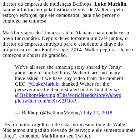
diretor da empresa de mudanças Bellhops,
Luke Marklin
,
também foi tocado pela história de vida de Walter e pelo
esforço esforçou que ele demonstrou para não perder o
emprego na empresa.
Marklin viajou do Tennesse até o Alabama para conhecer o
novo funcionário. Depois deles tomarem um café juntos, o
diretor da empresa entregou para o estudante a chave do
próprio carro, um Ford Escape, 2014. Walter pegou a chave e
começou a chorar de gratidão.
We've all seen the amazing story shared by Jenny
about one of our bellhops, Walter Carr, but many
have asked if we have any video from the moment
CEO
@LukeMarklin
thanked Walter for the
perseverance he demonstrated on his first day w/
@BellhopsMoving
#TheWorldNeedsMoreWalters
pic.twitter.com/mXrvI2JQoP
— Bellhop (@BellhopMoving)
July 17, 2018
“Estou muito orgulhoso de estar no mesmo time de Walter.
Nós temos um padrão elevado de serviço e ele aumentou mais
ainda”, comentou Marklin no seu Twitter.