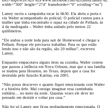
href=https%3A%2F%2Fwww.facebook.com%2Fjenny.lamey%2
width=”500″ height=”274″ frameborder=”0″ scrolling=”no”]
Lamey ouviu a campainha tocar às 6h30. Ela abriu a porta e
viu Walter acompanhado do policial. O policial contou para a
mulher que tinha encontrado o rapaz na cidade de Pelham, às
4 da madrugada – Walter tinha andado pelo menos 22
quilômetros.
“Ele andou a noite toda para sair de Homewood e chegar a
Pelham. Porque ele precisava trabalhar. Para os que estão
lendo isso e não são da região, são 20 milhas”, escreveu
Lamey.
Enquanto empacotava alguns itens na cozinha, Walter contou
que passou a infância em Nova Orleans, mas que a sua família
se mudou para Houston, no Texas, depois que a casa foi
destruída pelo furacão Katrina, em 2005.
“Não posso descrever o quanto fiquei emocionada com Walter
e a história dele. Mal consigo imaginar essa caminhada
solitária… no meio da noite. Quantas vezes ele deve ter
pensado em desistir e voltar pra casa.”
Não foi só Lamey que ficou profundamente emocionada. O