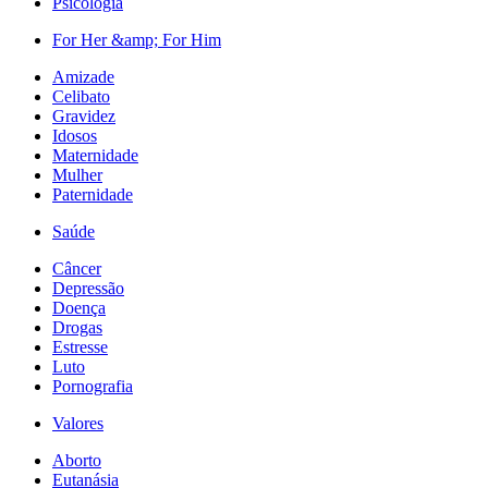
Psicologia
For Her &amp; For Him
Amizade
Celibato
Gravidez
Idosos
Maternidade
Mulher
Paternidade
Saúde
Câncer
Depressão
Doença
Drogas
Estresse
Luto
Pornografia
Valores
Aborto
Eutanásia