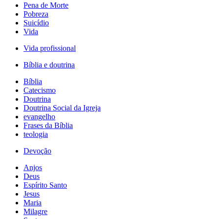
Pena de Morte
Pobreza
Suicídio
Vida
Vida profissional
Bíblia e doutrina
Bíblia
Catecismo
Doutrina
Doutrina Social da Igreja
evangelho
Frases da Bíblia
teologia
Devoção
Anjos
Deus
Espírito Santo
Jesus
Maria
Milagre