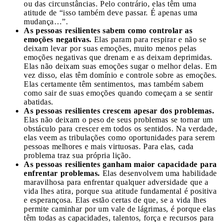
ou das circunstâncias. Pelo contrário, elas têm uma
atitude de “isso também deve passar. É apenas uma
mudança…”.
As pessoas resilientes sabem como controlar as
emoções negativas.
Elas param para respirar e não se
deixam levar por suas emoções, muito menos pelas
emoções negativas que drenam e as deixam deprimidas.
Elas não deixam suas emoções sugar o melhor delas. Em
vez disso, elas têm domínio e controle sobre as emoções.
Elas certamente têm sentimentos, mas também sabem
como sair de suas emoções quando começam a se sentir
abatidas.
As pessoas resilientes crescem apesar dos problemas.
Elas não deixam o peso de seus problemas se tornar um
obstáculo para crescer em todos os sentidos. Na verdade,
elas veem as tribulações como oportunidades para serem
pessoas melhores e mais virtuosas. Para elas, cada
problema traz sua própria lição.
As pessoas resilientes ganham maior capacidade para
enfrentar problemas.
Elas desenvolvem uma habilidade
maravilhosa para enfrentar qualquer adversidade que a
vida lhes atira, porque sua atitude fundamental é positiva
e esperançosa. Elas estão certas de que, se a vida lhes
permite caminhar por um vale de lágrimas, é porque elas
têm todas as capacidades, talentos, força e recursos para