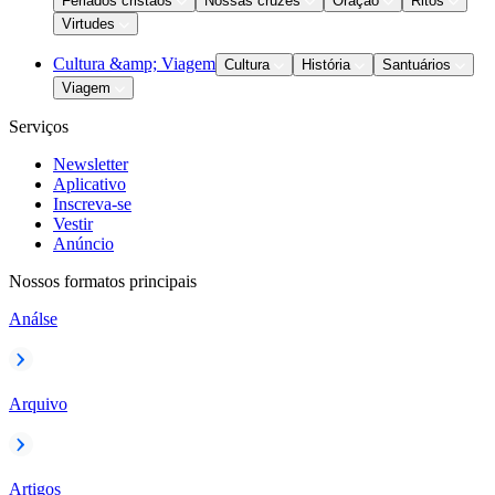
Feriados cristãos
Nossas cruzes
Oração
Ritos
Virtudes
Cultura &amp; Viagem
Cultura
História
Santuários
Viagem
Serviços
Newsletter
Aplicativo
Inscreva-se
Vestir
Anúncio
Nossos formatos principais
Análse
Arquivo
Artigos