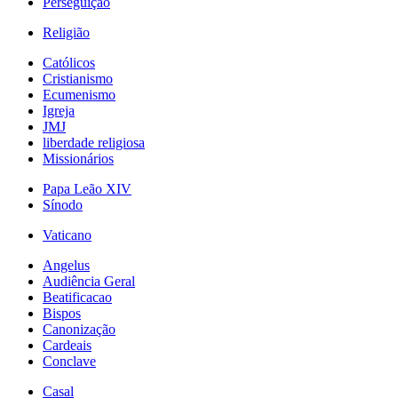
Perseguição
Religião
Católicos
Cristianismo
Ecumenismo
Igreja
JMJ
liberdade religiosa
Missionários
Papa Leão XIV
Sínodo
Vaticano
Angelus
Audiência Geral
Beatificacao
Bispos
Canonização
Cardeais
Conclave
Casal