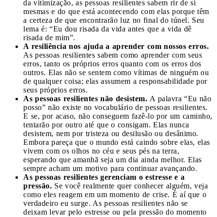
da vitimização, as pessoas resilientes sabem rir de si
mesmas e do que está acontecendo com elas porque têm
a certeza de que encontrarão luz no final do túnel. Seu
lema é: “Eu dou risada da vida antes que a vida dê
risada de mim”.
A resiliência nos ajuda a aprender com nossos erros.
As pessoas resilientes sabem como aprender com seus
erros, tanto os próprios erros quanto com os erros dos
outros. Elas não se sentem como vítimas de ninguém ou
de qualquer coisa; elas assumem a responsabilidade por
seus próprios erros.
As pessoas resilientes não desistem.
A palavra “Eu não
posso” não existe no vocabulário de pessoas resilientes.
E se, por acaso, não conseguem fazê-lo por um caminho,
tentarão por outro até que o consigam. Elas nunca
desistem, nem por tristeza ou desilusão ou desânimo.
Embora pareça que o mundo está caindo sobre elas, elas
vivem com os olhos no céu e seus pés na terra,
esperando que amanhã seja um dia ainda melhor. Elas
sempre acham um motivo para continuar avançando.
As pessoas resilientes gerenciam o estresse e a
pressão.
Se você realmente quer conhecer alguém, veja
como eles reagem em um momento de crise. É aí que o
verdadeiro eu surge. As pessoas resilientes não se
deixam levar pelo estresse ou pela pressão do momento