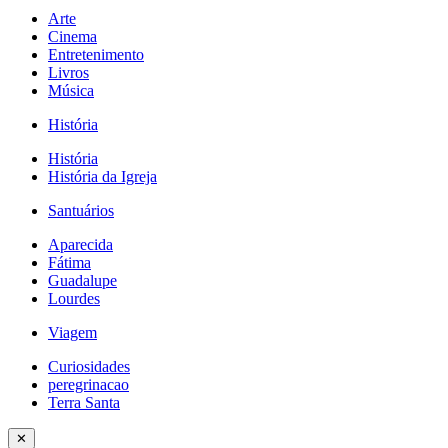
Arte
Cinema
Entretenimento
Livros
Música
História
História
História da Igreja
Santuários
Aparecida
Fátima
Guadalupe
Lourdes
Viagem
Curiosidades
peregrinacao
Terra Santa
✕