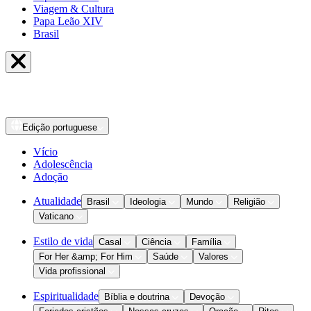
Viagem & Cultura
Papa Leão XIV
Brasil
Edição
portuguese
Vício
Adolescência
Adoção
Atualidade
Brasil
Ideologia
Mundo
Religião
Vaticano
Estilo de vida
Casal
Ciência
Família
For Her &amp; For Him
Saúde
Valores
Vida profissional
Espiritualidade
Bíblia e doutrina
Devoção