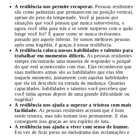
A resiliência nos permite recuperar.
Pessoas resilientes
são como palmeiras que permanecem na posição vertical,
apesar do peso da tempestade. Você já passou por
situações que você pensou que nunca sobreviveria, e
agora você olha para trás e se sente surpreso com o quão
longe você foi? É quase como se nunca tivéssemos
passado por aquele inferno. Se somos melhores pessoas
após uma tragédia, é graças à nossa resiliência.
A resiliência coloca nossas habilidades e talentos para
trabalhar em momentos difíceis.
As pessoas resilientes
sempre encontrarão uma maneira de responder o porquê
do que está acontecendo com elas. Elas reconhecem que
suas melhores armas são as habilidades que elas têm
naquele momento, juntamente com aquelas habilidades
que ela irá descobrir na estrada da mudança. Quantas
capacidades, habilidades e talentos você percebeu que
você tinha apenas
depois
de uma grande dificuldade ou
tragédia?
A resiliência nos ajuda a superar a tristeza com mais
facilidade.
As pessoas resilientes aceitam que é bom
sentir tristeza, mas não tornam isso permanente. E elas
conseguem isso graças ao seu espírito de luta.
A resiliência nos ajuda a viver com senso de humor.
Em vez de ficar preso no melodrama das reclamações e