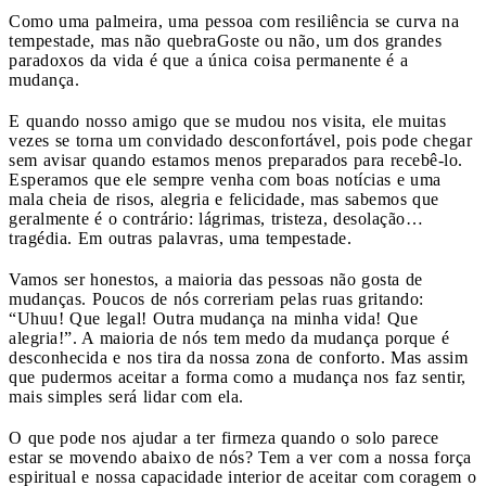
Como uma palmeira, uma pessoa com resiliência se curva na
tempestade, mas não quebra
Goste ou não, um dos grandes
paradoxos da vida é que a única coisa permanente é a
mudança.
E quando nosso amigo que se mudou nos visita, ele muitas
vezes se torna um convidado desconfortável, pois pode chegar
sem avisar quando estamos menos preparados para recebê-lo.
Esperamos que ele sempre venha com boas notícias e uma
mala cheia de risos, alegria e felicidade, mas sabemos que
geralmente é o contrário: lágrimas, tristeza, desolação…
tragédia. Em outras palavras, uma tempestade.
Vamos ser honestos, a maioria das pessoas não gosta de
mudanças. Poucos de nós correriam pelas ruas gritando:
“Uhuu! Que legal! Outra mudança na minha vida! Que
alegria!”. A maioria de nós tem medo da mudança porque é
desconhecida e nos tira da nossa zona de conforto. Mas assim
que pudermos aceitar a forma como a mudança nos faz sentir,
mais simples será lidar com ela.
O que pode nos ajudar a ter firmeza quando o solo parece
estar se movendo abaixo de nós? Tem a ver com a nossa força
espiritual e nossa capacidade interior de aceitar com coragem o