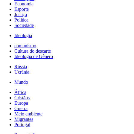
Economia
Esporte
Justiça
Política
Sociedade
Ideologia
comunismo
Cultura do descarte
Ideologia de Gênero
Rússia
Ucrânia
Mundo
África
Cristãos
Europa
Guerra
Meio ambiente
Migrantes
Portugal