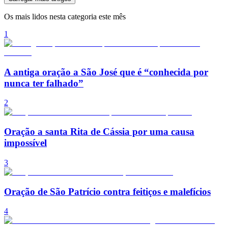
Os mais lidos nesta categoria este mês
1
A antiga oração a São José que é “conhecida por
nunca ter falhado”
2
Oração a santa Rita de Cássia por uma causa
impossível
3
Oração de São Patrício contra feitiços e malefícios
4