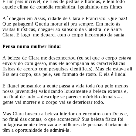
É um país incrível, de ruas de pedras e floridas, e tem todo
aquele clima de comédia romântica, igualzinho nos filmes.
Aí cheguei em Assis, cidade de Clara e Francisco. Que paz!
Que paisagem! Queria morar ali pra sempre. Em meio às
visitas turísticas, cheguei ao subsolo da Catedral de Santa
Clara. E logo, me deparei com o corpo incorrupto da santa.
Pensa numa mulher linda!
A beleza de Clara me desconcertou (eu sei que o corpo estava
envolvido com gesso, mas ele acompanha as características
físicas de acordo com pesquisas científicas). Mas ela estava ali.
Era seu corpo, sua pele, seu formato de rosto. E ela é linda!
E fiquei pensando: a gente passa a vida toda (ou pelo menos
nossa juventude) valorizando loucamente a beleza externa e,
no final de tudo – desculpe se parecer mórbido demais – a
gente vai morrer e o corpo vai se deteriorar todo.
Mas Clara buscou a beleza interior do encontro com Deus e,
no final das contas, o que aconteceu? Sua beleza física foi
milagrosamente eternizada e milhares de pessoas diariamente
têm a oportunidade de admirá-la.