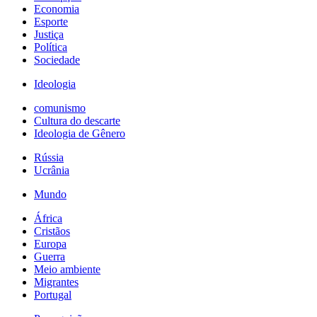
Economia
Esporte
Justiça
Política
Sociedade
Ideologia
comunismo
Cultura do descarte
Ideologia de Gênero
Rússia
Ucrânia
Mundo
África
Cristãos
Europa
Guerra
Meio ambiente
Migrantes
Portugal