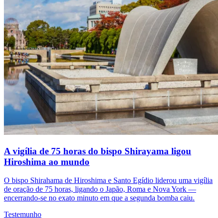
A vigília de 75 horas do bispo Shirayama ligou
Hiroshima ao mundo
O bispo Shirahama de Hiroshima e Santo Egídio liderou uma vigília
de oração de 75 horas, ligando o Japão, Roma e Nova York —
encerrando-se no exato minuto em que a segunda bomba caiu.
Testemunho