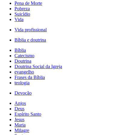
Pena de Morte
Pobreza
Suicídio
Vida
Vida profissional
Bíblia e doutrina
Bíblia
Catecismo
Doutrina
Doutrina Social da Igreja
evangelho
Frases da Bíblia
teologia
Devoção
Anjos
Deus
Espírito Santo
Jesus
Maria
Milagre