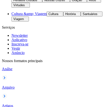
Feriados cristãos
Nossas cruzes
Oração
Ritos
Virtudes
Cultura &amp; Viagem
Cultura
História
Santuários
Viagem
Serviços
Newsletter
Aplicativo
Inscreva-se
Vestir
Anúncio
Nossos formatos principais
Análse
Arquivo
Artigos