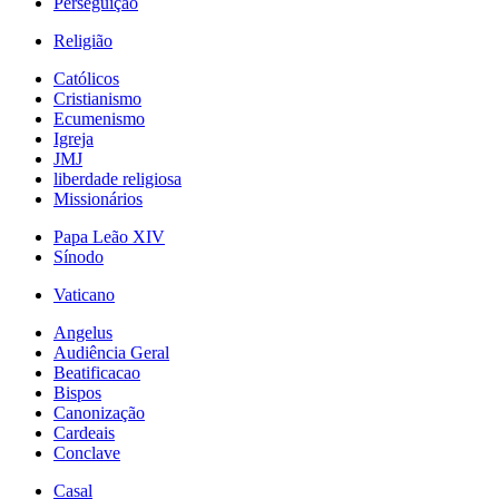
Perseguição
Religião
Católicos
Cristianismo
Ecumenismo
Igreja
JMJ
liberdade religiosa
Missionários
Papa Leão XIV
Sínodo
Vaticano
Angelus
Audiência Geral
Beatificacao
Bispos
Canonização
Cardeais
Conclave
Casal