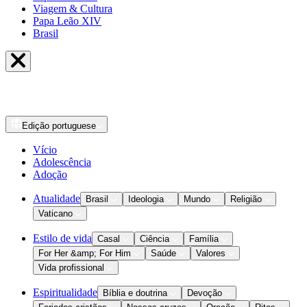
Viagem & Cultura
Papa Leão XIV
Brasil
Edição
portuguese
Vício
Adolescência
Adoção
Atualidade
Brasil
Ideologia
Mundo
Religião
Vaticano
Estilo de vida
Casal
Ciência
Família
For Her &amp; For Him
Saúde
Valores
Vida profissional
Espiritualidade
Bíblia e doutrina
Devoção