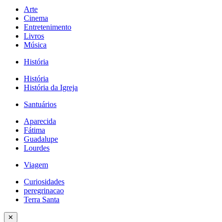
Arte
Cinema
Entretenimento
Livros
Música
História
História
História da Igreja
Santuários
Aparecida
Fátima
Guadalupe
Lourdes
Viagem
Curiosidades
peregrinacao
Terra Santa
✕