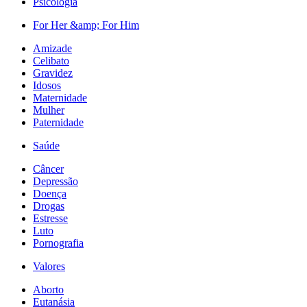
Psicologia
For Her &amp; For Him
Amizade
Celibato
Gravidez
Idosos
Maternidade
Mulher
Paternidade
Saúde
Câncer
Depressão
Doença
Drogas
Estresse
Luto
Pornografia
Valores
Aborto
Eutanásia