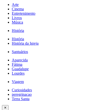
Arte
Cinema
Entretenimento
Livros
Música
História
História
História da Igreja
Santuários
Aparecida
Fátima
Guadalupe
Lourdes
Viagem
Curiosidades
peregrinacao
Terra Santa
✕