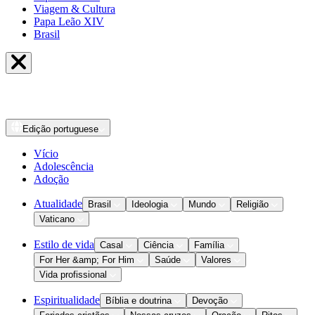
Viagem & Cultura
Papa Leão XIV
Brasil
Edição
portuguese
Vício
Adolescência
Adoção
Atualidade
Brasil
Ideologia
Mundo
Religião
Vaticano
Estilo de vida
Casal
Ciência
Família
For Her &amp; For Him
Saúde
Valores
Vida profissional
Espiritualidade
Bíblia e doutrina
Devoção