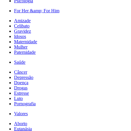
Psicologia
For Her &amp; For Him
Amizade
Celibato
Gravidez
Idosos
Maternidade
Mulher
Paternidade
Saúde
Câncer
Depressão
Doença
Drogas
Estresse
Luto
Pornografia
Valores
Aborto
Eutanásia