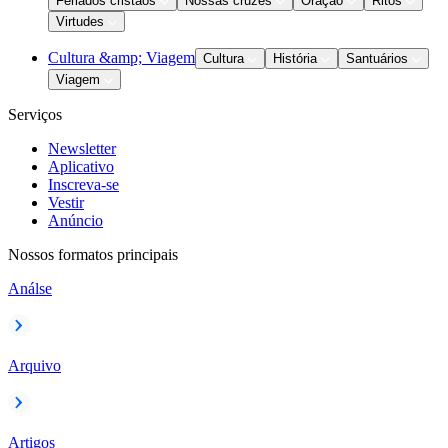
Feriados cristãos
Nossas cruzes
Oração
Ritos
Virtudes
Cultura &amp; Viagem
Cultura
História
Santuários
Viagem
Serviços
Newsletter
Aplicativo
Inscreva-se
Vestir
Anúncio
Nossos formatos principais
Análse
Arquivo
Artigos