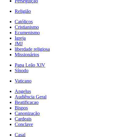
Perseguição
Religião
Católicos
Cristianismo
Ecumenismo
Igreja
JMJ
liberdade religiosa
Missionários
Papa Leão XIV
Sínodo
Vaticano
Angelus
Audiência Geral
Beatificacao
Bispos
Canonização
Cardeais
Conclave
Casal