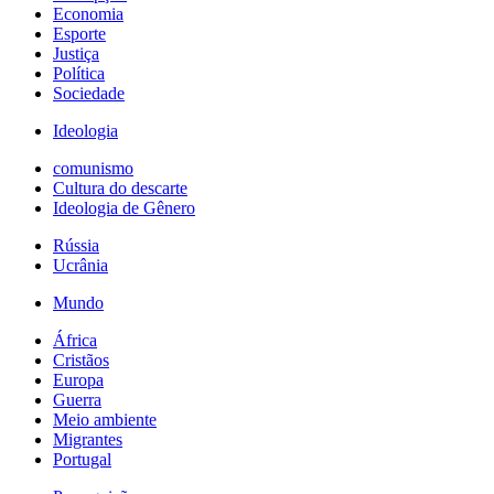
Economia
Esporte
Justiça
Política
Sociedade
Ideologia
comunismo
Cultura do descarte
Ideologia de Gênero
Rússia
Ucrânia
Mundo
África
Cristãos
Europa
Guerra
Meio ambiente
Migrantes
Portugal