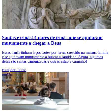
Santas e irmãs! 4 pares de irmãs que se ajudaram
mutuamente a chegar a Deus
Essas irmãs tinham laços fortes por terem crescido na mesma família
e se ajudavam mutuamente a buscar a santidade. Agora, algumas
delas são santas canonizadas e outras estão a caminho!
comportamento