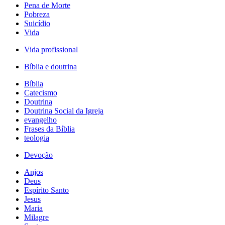
Pena de Morte
Pobreza
Suicídio
Vida
Vida profissional
Bíblia e doutrina
Bíblia
Catecismo
Doutrina
Doutrina Social da Igreja
evangelho
Frases da Bíblia
teologia
Devoção
Anjos
Deus
Espírito Santo
Jesus
Maria
Milagre