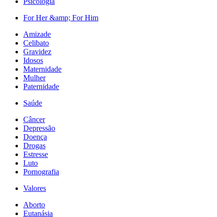
Psicologia
For Her &amp; For Him
Amizade
Celibato
Gravidez
Idosos
Maternidade
Mulher
Paternidade
Saúde
Câncer
Depressão
Doença
Drogas
Estresse
Luto
Pornografia
Valores
Aborto
Eutanásia