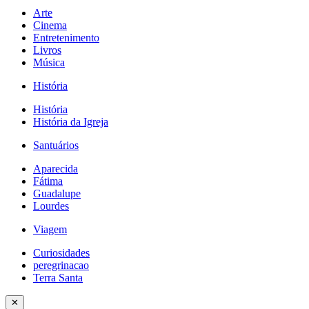
Arte
Cinema
Entretenimento
Livros
Música
História
História
História da Igreja
Santuários
Aparecida
Fátima
Guadalupe
Lourdes
Viagem
Curiosidades
peregrinacao
Terra Santa
✕