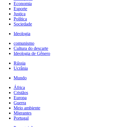
Economia
Esporte
Justiça
Política
Sociedade
Ideologia
comunismo
Cultura do descarte
Ideologia de Gênero
Rússia
Ucrânia
Mundo
África
Cristãos
Europa
Guerra
Meio ambiente
Migrantes
Portugal