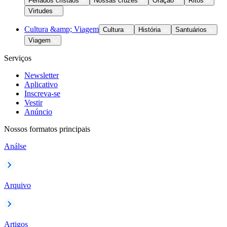
Feriados cristãos
Nossas cruzes
Oração
Ritos
Virtudes
Cultura &amp; Viagem
Cultura
História
Santuários
Viagem
Serviços
Newsletter
Aplicativo
Inscreva-se
Vestir
Anúncio
Nossos formatos principais
Análse
Arquivo
Artigos