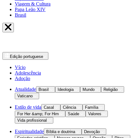
Viagem & Cultura
Papa Leão XIV
Brasil
Edição
portuguese
Vício
Adolescência
Adoção
Atualidade
Brasil
Ideologia
Mundo
Religião
Vaticano
Estilo de vida
Casal
Ciência
Família
For Her &amp; For Him
Saúde
Valores
Vida profissional
Espiritualidade
Bíblia e doutrina
Devoção