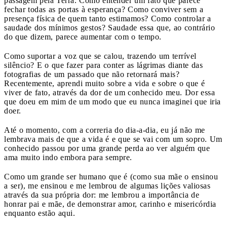
passagem pela Terra. Como entender um fato que parece
fechar todas as portas à esperança? Como conviver sem a
presença física de quem tanto estimamos? Como controlar a
saudade dos mínimos gestos? Saudade essa que, ao contrário
do que dizem, parece aumentar com o tempo.
Como suportar a voz que se calou, trazendo um terrível
silêncio? E o que fazer para conter as lágrimas diante das
fotografias de um passado que não retornará mais?
Recentemente, aprendi muito sobre a vida e sobre o que é
viver de fato, através da dor de um conhecido meu. Dor essa
que doeu em mim de um modo que eu nunca imaginei que iria
doer.
Até o momento, com a correria do dia-a-dia, eu já não me
lembrava mais de que a vida é e que se vai com um sopro. Um
conhecido passou por uma grande perda ao ver alguém que
ama muito indo embora para sempre.
Como um grande ser humano que é (como sua mãe o ensinou
a ser), me ensinou e me lembrou de algumas lições valiosas
através da sua própria dor: me lembrou a importância de
honrar pai e mãe, de demonstrar amor, carinho e misericórdia
enquanto estão aqui.