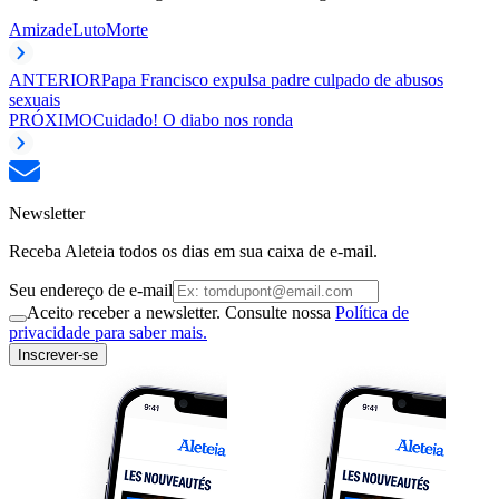
Amizade
Luto
Morte
ANTERIOR
Papa Francisco expulsa padre culpado de abusos
sexuais
PRÓXIMO
Cuidado! O diabo nos ronda
Newsletter
Receba Aleteia todos os dias em sua caixa de e-mail.
Seu endereço de e-mail
Aceito receber a newsletter. Consulte nossa
Política de
privacidade para saber mais.
Inscrever-se