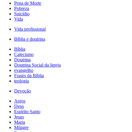
Pena de Morte
Pobreza
Suicídio
Vida
Vida profissional
Bíblia e doutrina
Bíblia
Catecismo
Doutrina
Doutrina Social da Igreja
evangelho
Frases da Bíblia
teologia
Devoção
Anjos
Deus
Espírito Santo
Jesus
Maria
Milagre