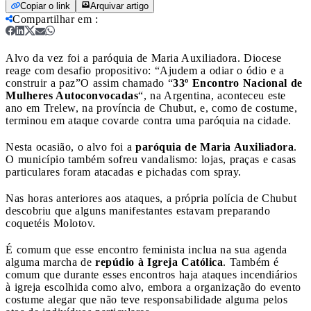
Copiar o link
Arquivar artigo
Compartilhar em
:
Alvo da vez foi a paróquia de Maria Auxiliadora. Diocese
reage com desafio propositivo: “Ajudem a odiar o ódio e a
construir a paz”
O assim chamado “
33º Encontro Nacional de
Mulheres Autoconvocadas
“, na Argentina, aconteceu este
ano em Trelew, na província de Chubut, e, como de costume,
terminou em ataque covarde contra uma paróquia na cidade.
Nesta ocasião, o alvo foi a
paróquia de Maria Auxiliadora
.
O município também sofreu vandalismo: lojas, praças e casas
particulares foram atacadas e pichadas com spray.
Nas horas anteriores aos ataques, a própria polícia de Chubut
descobriu que alguns manifestantes estavam preparando
coquetéis Molotov.
É comum que esse encontro feminista inclua na sua agenda
alguma marcha de
repúdio à Igreja Católica
. Também é
comum que durante esses encontros haja ataques incendiários
à igreja escolhida como alvo, embora a organização do evento
costume alegar que não teve responsabilidade alguma pelos