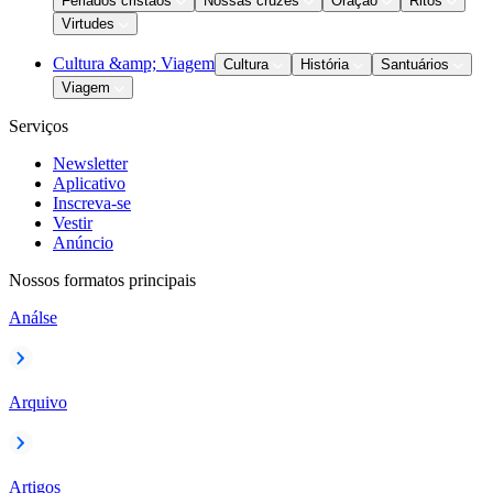
Feriados cristãos
Nossas cruzes
Oração
Ritos
Virtudes
Cultura &amp; Viagem
Cultura
História
Santuários
Viagem
Serviços
Newsletter
Aplicativo
Inscreva-se
Vestir
Anúncio
Nossos formatos principais
Análse
Arquivo
Artigos