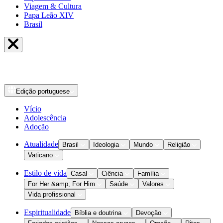
Viagem & Cultura
Papa Leão XIV
Brasil
Edição
portuguese
Vício
Adolescência
Adoção
Atualidade
Brasil
Ideologia
Mundo
Religião
Vaticano
Estilo de vida
Casal
Ciência
Família
For Her &amp; For Him
Saúde
Valores
Vida profissional
Espiritualidade
Bíblia e doutrina
Devoção