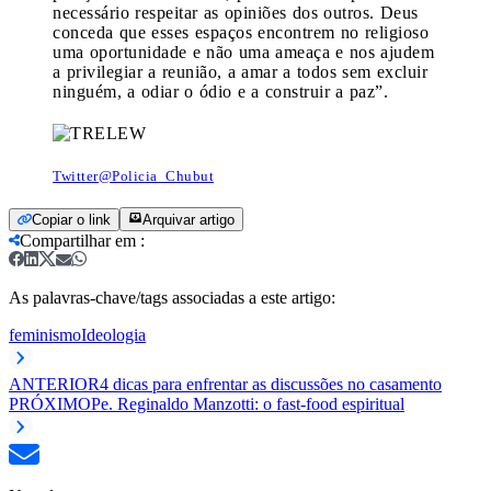
necessário respeitar as opiniões dos outros. Deus
conceda que esses espaços encontrem no religioso
uma oportunidade e não uma ameaça e nos ajudem
a privilegiar a reunião, a amar a todos sem excluir
ninguém, a odiar o ódio e a construir a paz”.
Twitter@Policia_Chubut
Copiar o link
Arquivar artigo
Compartilhar em
:
As palavras-chave/tags associadas a este artigo:
feminismo
Ideologia
ANTERIOR
4 dicas para enfrentar as discussões no casamento
PRÓXIMO
Pe. Reginaldo Manzotti: o fast-food espiritual