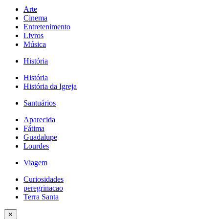
Arte
Cinema
Entretenimento
Livros
Música
História
História
História da Igreja
Santuários
Aparecida
Fátima
Guadalupe
Lourdes
Viagem
Curiosidades
peregrinacao
Terra Santa
✕