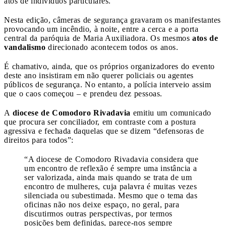
atos de indivíduos particulares.
Nesta edição, câmeras de segurança gravaram os manifestantes
provocando um incêndio, à noite, entre a cerca e a porta
central da paróquia de Maria Auxiliadora. Os mesmos
atos de
vandalismo
direcionado acontecem todos os anos.
É chamativo, ainda, que os próprios organizadores do evento
deste ano insistiram em não querer policiais ou agentes
públicos de segurança. No entanto, a polícia interveio assim
que o caos começou – e prendeu dez pessoas.
A
diocese de Comodoro Rivadavia
emitiu um comunicado
que procura ser conciliador, em contraste com a postura
agressiva e fechada daquelas que se dizem “defensoras de
direitos para todos”:
“A diocese de Comodoro Rivadavia considera que
um encontro de reflexão é sempre uma instância a
ser valorizada, ainda mais quando se trata de um
encontro de mulheres, cuja palavra é muitas vezes
silenciada ou subestimada. Mesmo que o tema das
oficinas não nos deixe espaço, no geral, para
discutirmos outras perspectivas, por termos
posições bem definidas, parece-nos sempre