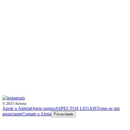
© 2025 Aleteia
Apoie a Aleteia
Quem somos
ASPECTOS LEGAIS
Torne-se um
anunciante
Contate a Aletia
Privacidade