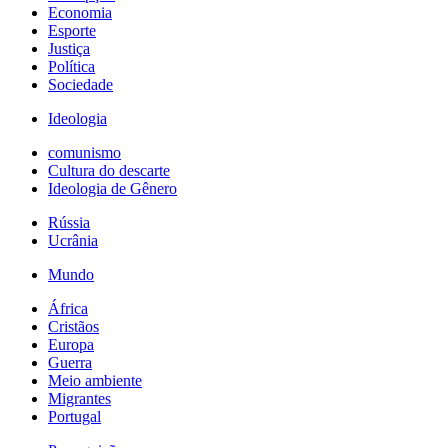
Economia
Esporte
Justiça
Política
Sociedade
Ideologia
comunismo
Cultura do descarte
Ideologia de Gênero
Rússia
Ucrânia
Mundo
África
Cristãos
Europa
Guerra
Meio ambiente
Migrantes
Portugal