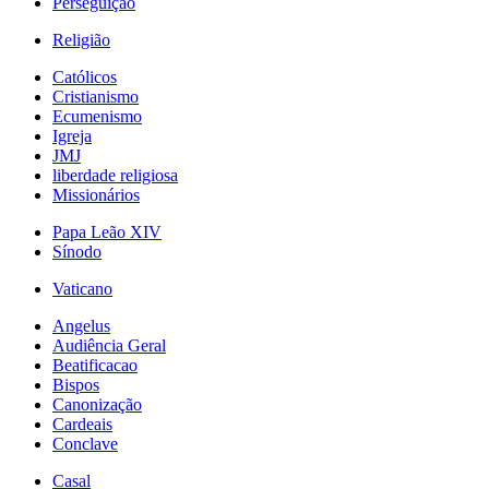
Perseguição
Religião
Católicos
Cristianismo
Ecumenismo
Igreja
JMJ
liberdade religiosa
Missionários
Papa Leão XIV
Sínodo
Vaticano
Angelus
Audiência Geral
Beatificacao
Bispos
Canonização
Cardeais
Conclave
Casal