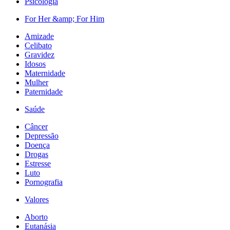
Psicologia
For Her &amp; For Him
Amizade
Celibato
Gravidez
Idosos
Maternidade
Mulher
Paternidade
Saúde
Câncer
Depressão
Doença
Drogas
Estresse
Luto
Pornografia
Valores
Aborto
Eutanásia