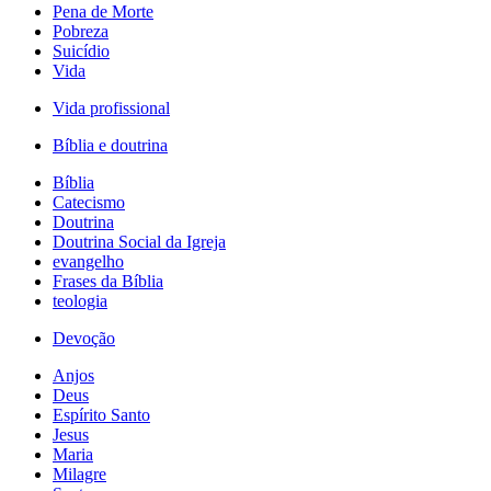
Pena de Morte
Pobreza
Suicídio
Vida
Vida profissional
Bíblia e doutrina
Bíblia
Catecismo
Doutrina
Doutrina Social da Igreja
evangelho
Frases da Bíblia
teologia
Devoção
Anjos
Deus
Espírito Santo
Jesus
Maria
Milagre