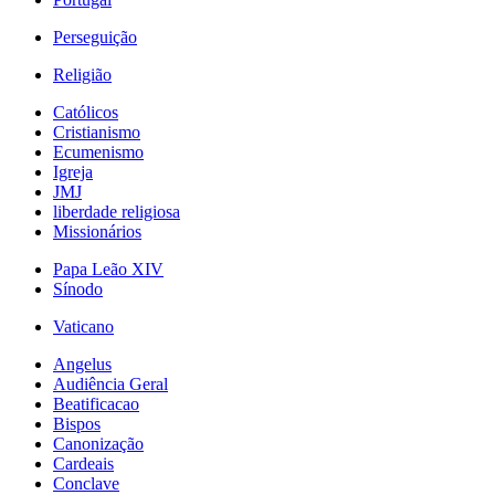
Perseguição
Religião
Católicos
Cristianismo
Ecumenismo
Igreja
JMJ
liberdade religiosa
Missionários
Papa Leão XIV
Sínodo
Vaticano
Angelus
Audiência Geral
Beatificacao
Bispos
Canonização
Cardeais
Conclave