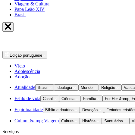
Viagem & Cultura
Papa Leão XIV
Brasil
Edição
portuguese
Vício
Adolescência
Adoção
Atualidade
Brasil
Ideologia
Mundo
Religião
Vatic
Estilo de vida
Casal
Ciência
Família
For Her &amp; F
Espiritualidade
Bíblia e doutrina
Devoção
Feriados cristão
Cultura &amp; Viagem
Cultura
História
Santuários
V
Serviços