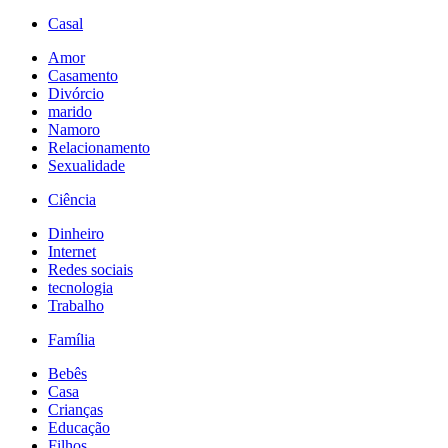
Casal
Amor
Casamento
Divórcio
marido
Namoro
Relacionamento
Sexualidade
Ciência
Dinheiro
Internet
Redes sociais
tecnologia
Trabalho
Família
Bebês
Casa
Crianças
Educação
Filhos