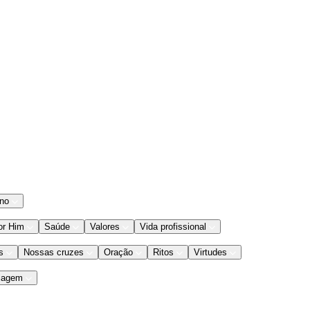
ano
or Him
Saúde
Valores
Vida profissional
s
Nossas cruzes
Oração
Ritos
Virtudes
iagem