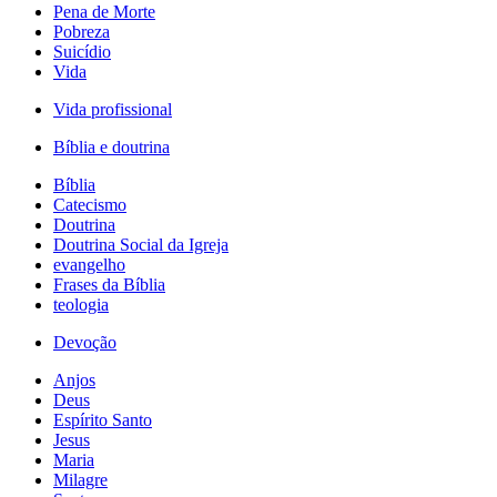
Pena de Morte
Pobreza
Suicídio
Vida
Vida profissional
Bíblia e doutrina
Bíblia
Catecismo
Doutrina
Doutrina Social da Igreja
evangelho
Frases da Bíblia
teologia
Devoção
Anjos
Deus
Espírito Santo
Jesus
Maria
Milagre