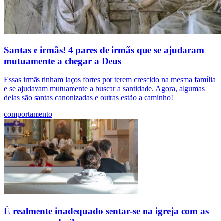
Santas e irmãs! 4 pares de irmãs que se ajudaram
mutuamente a chegar a Deus
Essas irmãs tinham laços fortes por terem crescido na mesma família
e se ajudavam mutuamente a buscar a santidade. Agora, algumas
delas são santas canonizadas e outras estão a caminho!
comportamento
É realmente inadequado sentar-se na igreja com as