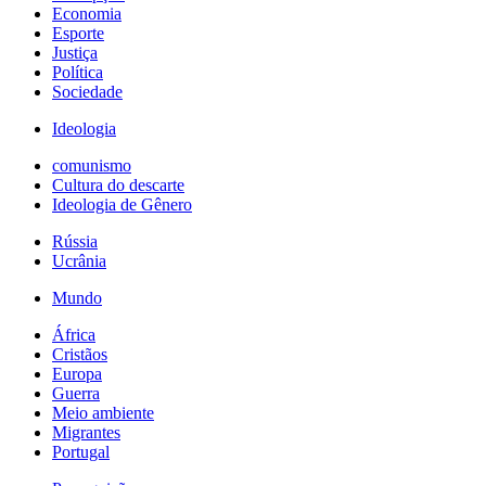
Economia
Esporte
Justiça
Política
Sociedade
Ideologia
comunismo
Cultura do descarte
Ideologia de Gênero
Rússia
Ucrânia
Mundo
África
Cristãos
Europa
Guerra
Meio ambiente
Migrantes
Portugal