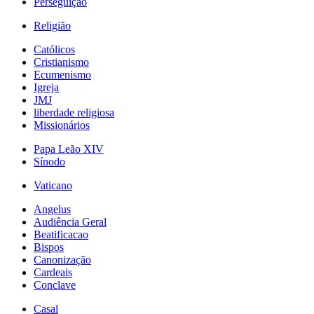
Perseguição
Religião
Católicos
Cristianismo
Ecumenismo
Igreja
JMJ
liberdade religiosa
Missionários
Papa Leão XIV
Sínodo
Vaticano
Angelus
Audiência Geral
Beatificacao
Bispos
Canonização
Cardeais
Conclave
Casal