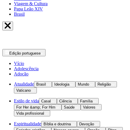
Viagem & Cultura
Papa Leão XIV
Brasil
Edição
portuguese
Vício
Adolescência
Adoção
Atualidade
Brasil
Ideologia
Mundo
Religião
Vaticano
Estilo de vida
Casal
Ciência
Família
For Her &amp; For Him
Saúde
Valores
Vida profissional
Espiritualidade
Bíblia e doutrina
Devoção