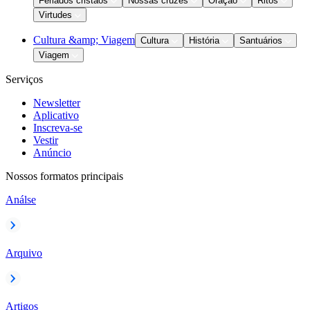
Feriados cristãos
Nossas cruzes
Oração
Ritos
Virtudes
Cultura &amp; Viagem
Cultura
História
Santuários
Viagem
Serviços
Newsletter
Aplicativo
Inscreva-se
Vestir
Anúncio
Nossos formatos principais
Análse
Arquivo
Artigos