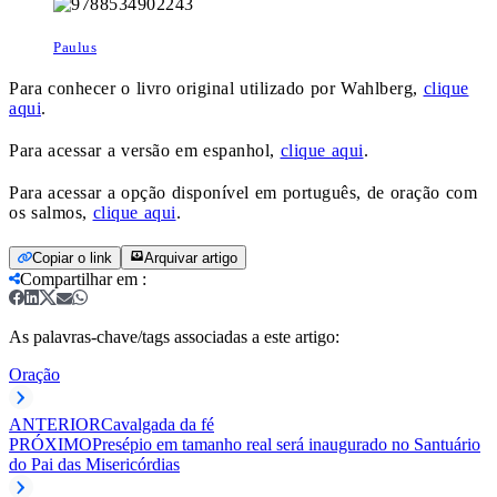
Paulus
Para conhecer o livro original utilizado por Wahlberg,
clique
aqui
.
Para acessar a versão em espanhol,
clique aqui
.
Para acessar a opção disponível em português, de oração com
os salmos,
clique aqui
.
Copiar o link
Arquivar artigo
Compartilhar em
:
As palavras-chave/tags associadas a este artigo:
Oração
ANTERIOR
Cavalgada da fé
PRÓXIMO
Presépio em tamanho real será inaugurado no Santuário
do Pai das Misericórdias