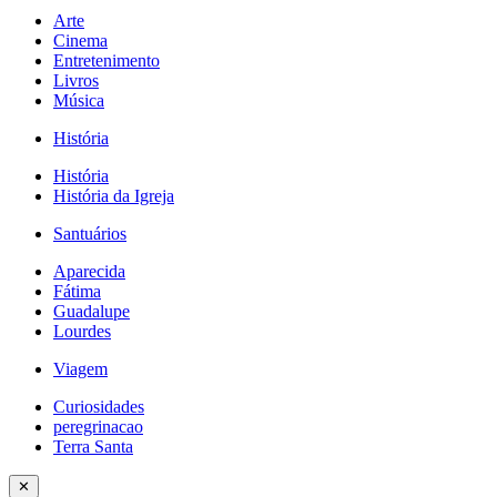
Arte
Cinema
Entretenimento
Livros
Música
História
História
História da Igreja
Santuários
Aparecida
Fátima
Guadalupe
Lourdes
Viagem
Curiosidades
peregrinacao
Terra Santa
✕