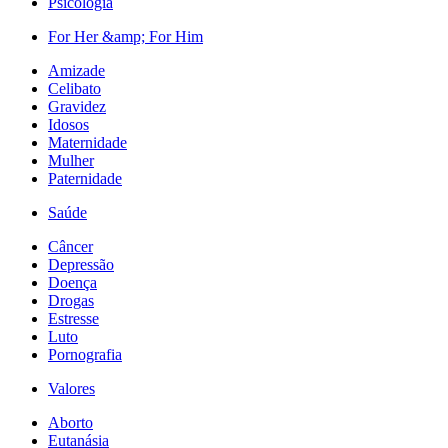
Psicologia
For Her &amp; For Him
Amizade
Celibato
Gravidez
Idosos
Maternidade
Mulher
Paternidade
Saúde
Câncer
Depressão
Doença
Drogas
Estresse
Luto
Pornografia
Valores
Aborto
Eutanásia