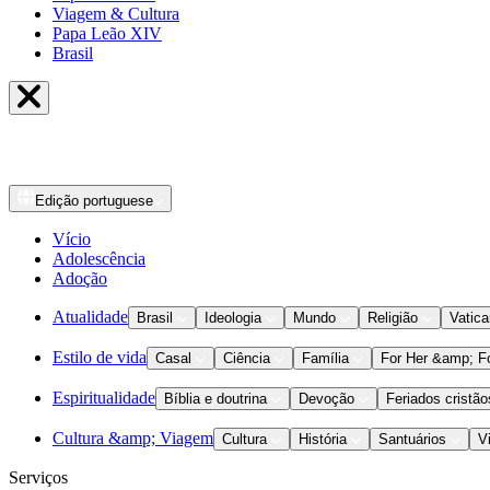
Viagem & Cultura
Papa Leão XIV
Brasil
Edição
portuguese
Vício
Adolescência
Adoção
Atualidade
Brasil
Ideologia
Mundo
Religião
Vatic
Estilo de vida
Casal
Ciência
Família
For Her &amp; F
Espiritualidade
Bíblia e doutrina
Devoção
Feriados cristão
Cultura &amp; Viagem
Cultura
História
Santuários
V
Serviços