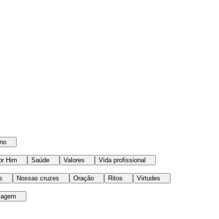
ano
or Him
Saúde
Valores
Vida profissional
s
Nossas cruzes
Oração
Ritos
Virtudes
iagem