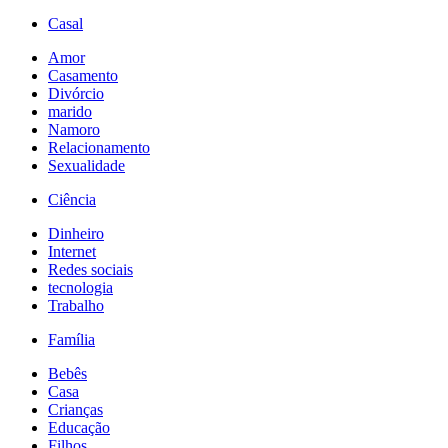
Casal
Amor
Casamento
Divórcio
marido
Namoro
Relacionamento
Sexualidade
Ciência
Dinheiro
Internet
Redes sociais
tecnologia
Trabalho
Família
Bebês
Casa
Crianças
Educação
Filhos