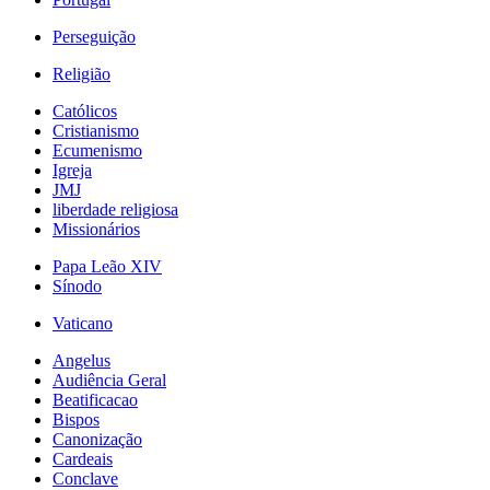
Perseguição
Religião
Católicos
Cristianismo
Ecumenismo
Igreja
JMJ
liberdade religiosa
Missionários
Papa Leão XIV
Sínodo
Vaticano
Angelus
Audiência Geral
Beatificacao
Bispos
Canonização
Cardeais
Conclave