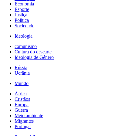
Economia
Esporte
Justiça
Política
Sociedade
Ideologia
comunismo
Cultura do descarte
Ideologia de Gênero
Rússia
Ucrânia
Mundo
África
Cristãos
Europa
Guerra
Meio ambiente
Migrantes
Portugal