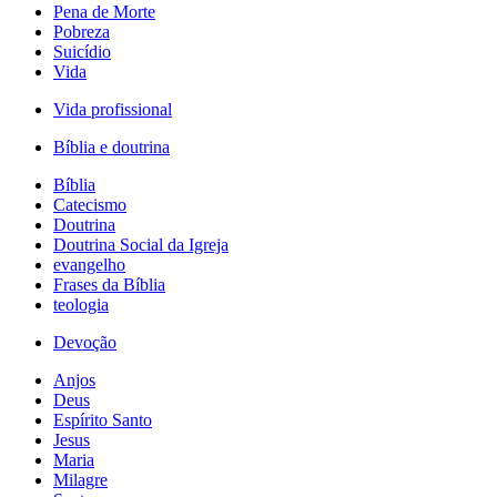
Pena de Morte
Pobreza
Suicídio
Vida
Vida profissional
Bíblia e doutrina
Bíblia
Catecismo
Doutrina
Doutrina Social da Igreja
evangelho
Frases da Bíblia
teologia
Devoção
Anjos
Deus
Espírito Santo
Jesus
Maria
Milagre