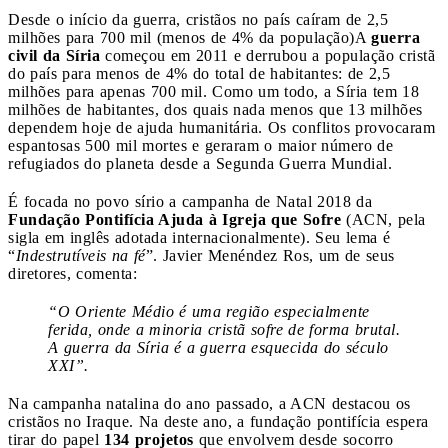
Desde o início da guerra, cristãos no país caíram de 2,5
milhões para 700 mil (menos de 4% da população)
A
guerra
civil da Síria
começou em 2011 e derrubou a população cristã
do país para menos de 4% do total de habitantes: de 2,5
milhões para apenas 700 mil. Como um todo, a Síria tem 18
milhões de habitantes, dos quais nada menos que 13 milhões
dependem hoje de ajuda humanitária. Os conflitos provocaram
espantosas 500 mil mortes e geraram o maior número de
refugiados do planeta desde a Segunda Guerra Mundial.
É focada no povo sírio a campanha de Natal 2018 da
Fundação Pontifícia Ajuda à Igreja que Sofre
(ACN, pela
sigla em inglês adotada internacionalmente). Seu lema é
“
Indestrutíveis na fé
”. Javier Menéndez Ros, um de seus
diretores, comenta:
“O Oriente Médio é uma região especialmente
ferida, onde a minoria cristã sofre de forma brutal.
A guerra da Síria é a guerra esquecida do século
XXI”.
Na campanha natalina do ano passado, a ACN destacou os
cristãos no Iraque. Na deste ano, a fundação pontifícia espera
tirar do papel
134 projetos
que envolvem desde socorro