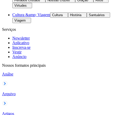
Feriados cristãos
Nossas cruzes
Oração
Ritos
Virtudes
Cultura &amp; Viagem
Cultura
História
Santuários
Viagem
Serviços
Newsletter
Aplicativo
Inscreva-se
Vestir
Anúncio
Nossos formatos principais
Análse
Arquivo
Artigos