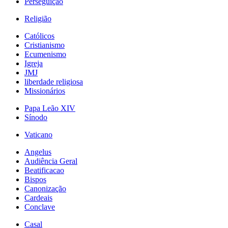
Perseguição
Religião
Católicos
Cristianismo
Ecumenismo
Igreja
JMJ
liberdade religiosa
Missionários
Papa Leão XIV
Sínodo
Vaticano
Angelus
Audiência Geral
Beatificacao
Bispos
Canonização
Cardeais
Conclave
Casal