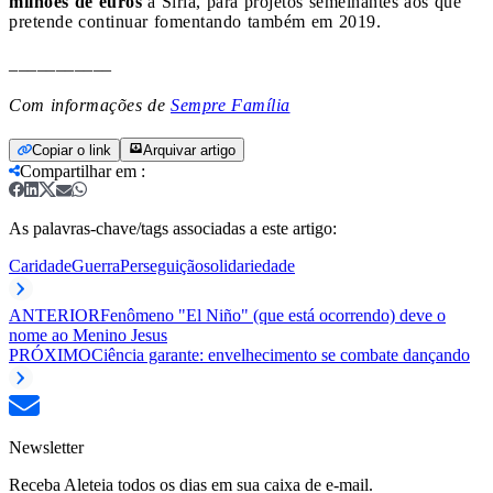
milhões de euros
à Síria, para projetos semelhantes aos que
pretende continuar fomentando também em 2019.
___________
Com informações de
Sempre Família
Copiar o link
Arquivar artigo
Compartilhar em
:
As palavras-chave/tags associadas a este artigo:
Caridade
Guerra
Perseguição
solidariedade
ANTERIOR
Fenômeno "El Niño" (que está ocorrendo) deve o
nome ao Menino Jesus
PRÓXIMO
Ciência garante: envelhecimento se combate dançando
Newsletter
Receba Aleteia todos os dias em sua caixa de e-mail.