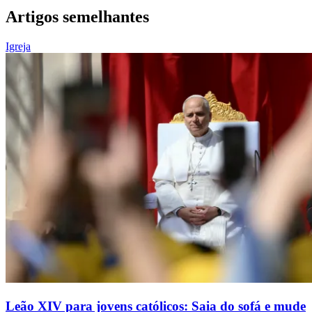
Artigos semelhantes
Igreja
Leão XIV para jovens católicos: Saia do sofá e mude