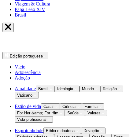
Viagem & Cultura
Papa Leão XIV
Brasil
Edição
portuguese
Vício
Adolescência
Adoção
Atualidade
Brasil
Ideologia
Mundo
Religião
Vaticano
Estilo de vida
Casal
Ciência
Família
For Her &amp; For Him
Saúde
Valores
Vida profissional
Espiritualidade
Bíblia e doutrina
Devoção