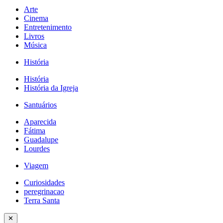
Arte
Cinema
Entretenimento
Livros
Música
História
História
História da Igreja
Santuários
Aparecida
Fátima
Guadalupe
Lourdes
Viagem
Curiosidades
peregrinacao
Terra Santa
✕