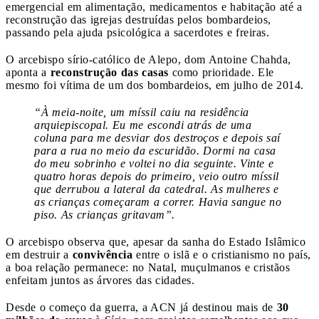
emergencial em alimentação, medicamentos e habitação até a
reconstrução das igrejas destruídas pelos bombardeios,
passando pela ajuda psicológica a sacerdotes e freiras.
O arcebispo sírio-católico de Alepo, dom Antoine Chahda,
aponta a
reconstrução das casas
como prioridade. Ele
mesmo foi vítima de um dos bombardeios, em julho de 2014.
“À meia-noite, um míssil caiu na residência
arquiepiscopal. Eu me escondi atrás de uma
coluna para me desviar dos destroços e depois saí
para a rua no meio da escuridão. Dormi na casa
do meu sobrinho e voltei no dia seguinte. Vinte e
quatro horas depois do primeiro, veio outro míssil
que derrubou a lateral da catedral. As mulheres e
as crianças começaram a correr. Havia sangue no
piso. As crianças gritavam”.
O arcebispo observa que, apesar da sanha do Estado Islâmico
em destruir a
convivência
entre o islã e o cristianismo no país,
a boa relação permanece: no Natal, muçulmanos e cristãos
enfeitam juntos as árvores das cidades.
Desde o começo da guerra, a ACN já destinou mais de
30