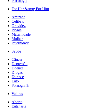
Psicologia
For Her &amp; For Him
Amizade
Celibato
Gravidez
Idosos
Maternidade
Mulher
Paternidade
Saúde
Câncer
Depressão
Doença
Drogas
Estresse
Luto
Pornografia
Valores
Aborto
Eutanásia