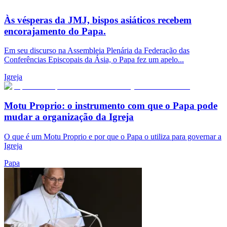
Às vésperas da JMJ, bispos asiáticos recebem
encorajamento do Papa.
Em seu discurso na Assembleia Plenária da Federação das
Conferências Episcopais da Ásia, o Papa fez um apelo...
Igreja
Motu Proprio: o instrumento com que o Papa pode
mudar a organização da Igreja
O que é um Motu Proprio e por que o Papa o utiliza para governar a
Igreja
Papa