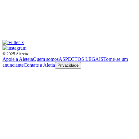
© 2025 Aleteia
Apoie a Aleteia
Quem somos
ASPECTOS LEGAIS
Torne-se um
anunciante
Contate a Aletia
Privacidade