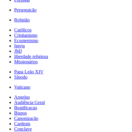
Perseguição
Religião
Católicos
Cristianismo
Ecumenismo
Igreja
JMJ
liberdade religiosa
Missionários
Papa Leão XIV
Sínodo
Vaticano
Angelus
Audiência Geral
Beatificacao
Bispos
Canonização
Cardeais
Conclave