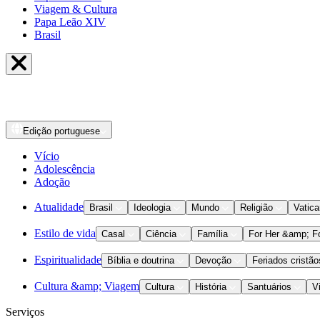
Viagem & Cultura
Papa Leão XIV
Brasil
Edição
portuguese
Vício
Adolescência
Adoção
Atualidade
Brasil
Ideologia
Mundo
Religião
Vatic
Estilo de vida
Casal
Ciência
Família
For Her &amp; F
Espiritualidade
Bíblia e doutrina
Devoção
Feriados cristão
Cultura &amp; Viagem
Cultura
História
Santuários
V
Serviços