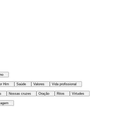
ano
or Him
Saúde
Valores
Vida profissional
s
Nossas cruzes
Oração
Ritos
Virtudes
iagem