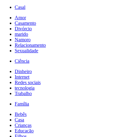
Casal
Amor
Casamento
Divórcio
marido
Namoro
Relacionamento
Sexualidade
Ciência
Dinheiro
Internet
Redes sociais
tecnologia
Trabalho
Família
Bebês
Casa
Crianças
Educação
Filhos