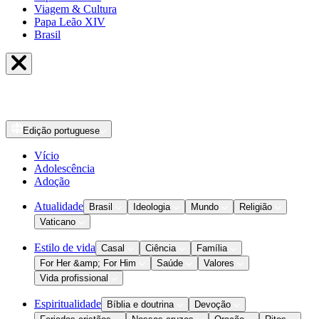
Viagem & Cultura
Papa Leão XIV
Brasil
Edição
portuguese
Vício
Adolescência
Adoção
Atualidade
Brasil
Ideologia
Mundo
Religião
Vaticano
Estilo de vida
Casal
Ciência
Família
For Her &amp; For Him
Saúde
Valores
Vida profissional
Espiritualidade
Bíblia e doutrina
Devoção