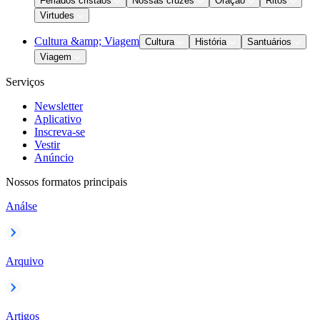
Feriados cristãos
Nossas cruzes
Oração
Ritos
Virtudes
Cultura &amp; Viagem
Cultura
História
Santuários
Viagem
Serviços
Newsletter
Aplicativo
Inscreva-se
Vestir
Anúncio
Nossos formatos principais
Análse
Arquivo
Artigos