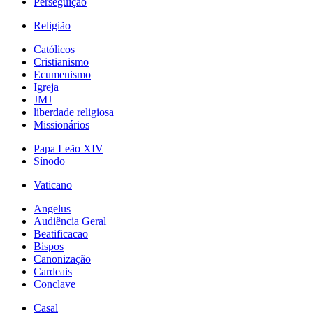
Perseguição
Religião
Católicos
Cristianismo
Ecumenismo
Igreja
JMJ
liberdade religiosa
Missionários
Papa Leão XIV
Sínodo
Vaticano
Angelus
Audiência Geral
Beatificacao
Bispos
Canonização
Cardeais
Conclave
Casal