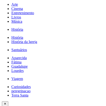
Arte
Cinema
Entretenimento
Livros
Música
História
História
História da Igreja
Santuários
Aparecida
Fátima
Guadalupe
Lourdes
Viagem
Curiosidades
peregrinacao
Terra Santa
✕