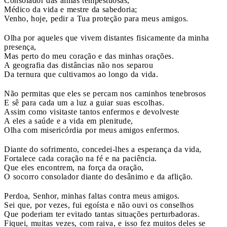
Consolador das almas tempestuosas,
Médico da vida e mestre da sabedoria;
Venho, hoje, pedir a Tua proteção para meus amigos.
Olha por aqueles que vivem distantes fisicamente da minha
presença,
Mas perto do meu coração e das minhas orações.
A geografia das distâncias não nos separou
Da ternura que cultivamos ao longo da vida.
Não permitas que eles se percam nos caminhos tenebrosos
E sê para cada um a luz a guiar suas escolhas.
Assim como visitaste tantos enfermos e devolveste
A eles a saúde e a vida em plenitude,
Olha com misericórdia por meus amigos enfermos.
Diante do sofrimento, concedei-lhes a esperança da vida,
Fortalece cada coração na fé e na paciência.
Que eles encontrem, na força da oração,
O socorro consolador diante do desânimo e da aflição.
Perdoa, Senhor, minhas faltas contra meus amigos.
Sei que, por vezes, fui egoísta e não ouvi os conselhos
Que poderiam ter evitado tantas situações perturbadoras.
Fiquei, muitas vezes, com raiva, e isso fez muitos deles se