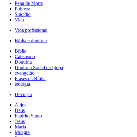
Pena de Morte
Pobreza
Suicídio
Vida
Vida profissional
Bíblia e doutrina
Bíblia
Catecismo
Doutrina
Doutrina Social da Igreja
evangelho
Frases da Bíblia
teologia
Devoção
Anjos
Deus
Espírito Santo
Jesus
Maria
Milagre