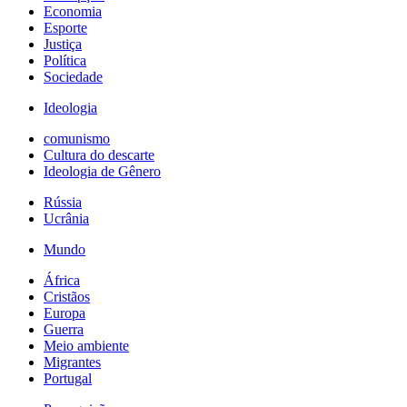
Economia
Esporte
Justiça
Política
Sociedade
Ideologia
comunismo
Cultura do descarte
Ideologia de Gênero
Rússia
Ucrânia
Mundo
África
Cristãos
Europa
Guerra
Meio ambiente
Migrantes
Portugal