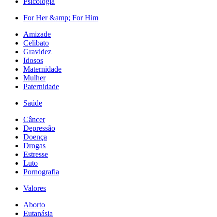
Psicologia
For Her &amp; For Him
Amizade
Celibato
Gravidez
Idosos
Maternidade
Mulher
Paternidade
Saúde
Câncer
Depressão
Doença
Drogas
Estresse
Luto
Pornografia
Valores
Aborto
Eutanásia