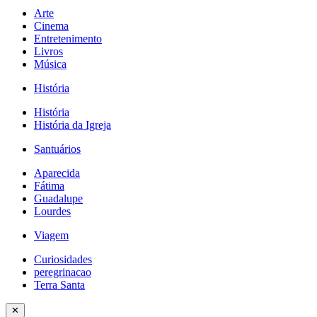
Arte
Cinema
Entretenimento
Livros
Música
História
História
História da Igreja
Santuários
Aparecida
Fátima
Guadalupe
Lourdes
Viagem
Curiosidades
peregrinacao
Terra Santa
✕