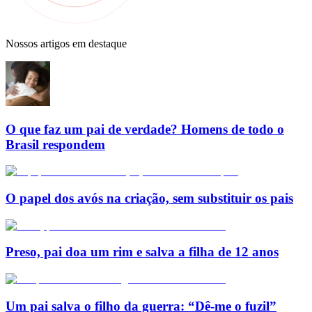
Nossos artigos em destaque
O que faz um pai de verdade? Homens de todo o
Brasil respondem
O papel dos avós na criação, sem substituir os pais
Preso, pai doa um rim e salva a filha de 12 anos
Um pai salva o filho da guerra: “Dê-me o fuzil”