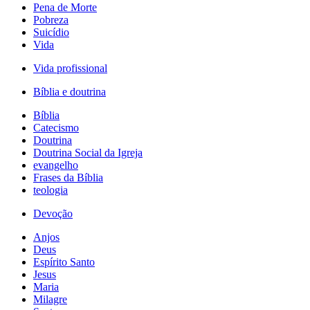
Pena de Morte
Pobreza
Suicídio
Vida
Vida profissional
Bíblia e doutrina
Bíblia
Catecismo
Doutrina
Doutrina Social da Igreja
evangelho
Frases da Bíblia
teologia
Devoção
Anjos
Deus
Espírito Santo
Jesus
Maria
Milagre