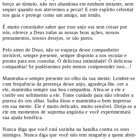
berço ao túmulo, não nos abandona em nenhum instante, nem
sequer quando nos atrevemos a pecar! E este espírito celestial
nos guia e protege como um amigo, um irmão.
É muito consolador saber que esse anjo ora sem cessar por
nós, oferece a Deus todas as nossas boas ações, nossos
pensamentos, nossos desejos, se são puros.
Pelo amor de Deus, não se esqueça desse companheiro
invisível, sempre presente, sempre disposto a nos escutar e
pronto para nos consolar. Ó deliciosa intimidade! Ó deliciosa
companhia! Se pudéssemos pelo menos compreender isso…!
Mantenha-o sempre presente no olho da sua mente. Lembre-se
com frequência da presença desse anjo, agradeça-lhe, ore a
ele, mantenha sempre sua boa companhia. Abra-se a ele e
confie seu sofrimento a ele. Tome cuidado para não ofender a
pureza do seu olhar. Saiba disso e mantenha-o bem impresso
em sua mente. Ele é muito delicado, muito sensível. Dirija-se a
ele em momentos de suprema angústia e você experimentará
sua ajuda benéfica.
Nunca diga que você está sozinha na batalha contra os seus
inimigos. Nunca diga que você não tem ninguém a quem abrir-