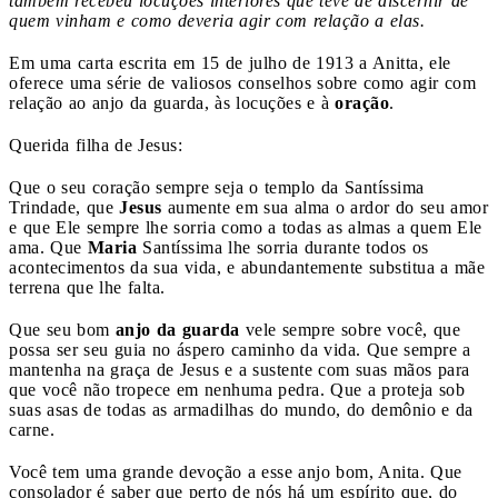
também recebeu locuções interiores que teve de discernir de
quem vinham e como deveria agir com relação a elas.
Em uma carta escrita em 15 de julho de 1913 a Anitta, ele
oferece uma série de valiosos conselhos sobre como agir com
relação ao anjo da guarda, às locuções e à
oração
.
Querida filha de Jesus:
Que o seu coração sempre seja o templo da Santíssima
Trindade, que
Jesus
aumente em sua alma o ardor do seu amor
e que Ele sempre lhe sorria como a todas as almas a quem Ele
ama. Que
Maria
Santíssima lhe sorria durante todos os
acontecimentos da sua vida, e abundantemente substitua a mãe
terrena que lhe falta.
Que seu bom
anjo da guarda
vele sempre sobre você, que
possa ser seu guia no áspero caminho da vida. Que sempre a
mantenha na graça de Jesus e a sustente com suas mãos para
que você não tropece em nenhuma pedra. Que a proteja sob
suas asas de todas as armadilhas do mundo, do demônio e da
carne.
Você tem uma grande devoção a esse anjo bom, Anita. Que
consolador é saber que perto de nós há um espírito que, do