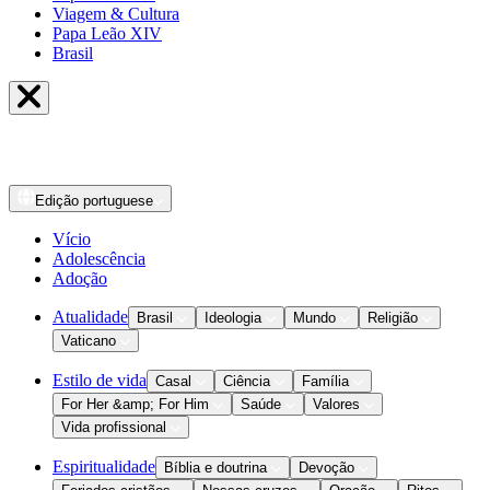
Viagem & Cultura
Papa Leão XIV
Brasil
Edição
portuguese
Vício
Adolescência
Adoção
Atualidade
Brasil
Ideologia
Mundo
Religião
Vaticano
Estilo de vida
Casal
Ciência
Família
For Her &amp; For Him
Saúde
Valores
Vida profissional
Espiritualidade
Bíblia e doutrina
Devoção