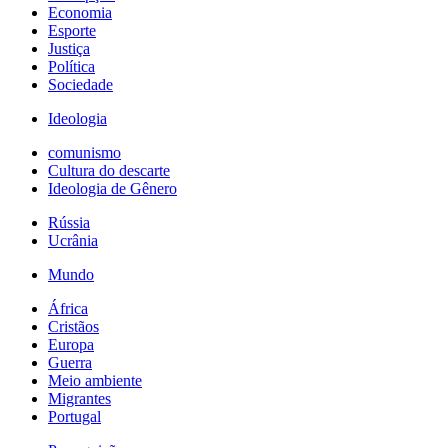
Economia
Esporte
Justiça
Política
Sociedade
Ideologia
comunismo
Cultura do descarte
Ideologia de Gênero
Rússia
Ucrânia
Mundo
África
Cristãos
Europa
Guerra
Meio ambiente
Migrantes
Portugal