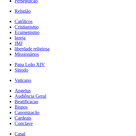
Perseguição
Religião
Católicos
Cristianismo
Ecumenismo
Igreja
JMJ
liberdade religiosa
Missionários
Papa Leão XIV
Sínodo
Vaticano
Angelus
Audiência Geral
Beatificacao
Bispos
Canonização
Cardeais
Conclave
Casal