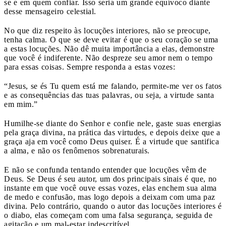
se e em quem confiar. Isso seria um grande equívoco diante
desse mensageiro celestial.
No que diz respeito às locuções interiores, não se preocupe,
tenha calma. O que se deve evitar é que o seu coração se uma
a estas locuções. Não dê muita importância a elas, demonstre
que você é indiferente. Não despreze seu amor nem o tempo
para essas coisas. Sempre responda a estas vozes:
“Jesus, se és Tu quem está me falando, permite-me ver os fatos
e as consequências das tuas palavras, ou seja, a virtude santa
em mim.”
Humilhe-se diante do Senhor e confie nele, gaste suas energias
pela graça divina, na prática das virtudes, e depois deixe que a
graça aja em você como Deus quiser. É a virtude que santifica
a alma, e não os fenômenos sobrenaturais.
E não se confunda tentando entender que locuções vêm de
Deus. Se Deus é seu autor, um dos principais sinais é que, no
instante em que você ouve essas vozes, elas enchem sua alma
de medo e confusão, mas logo depois a deixam com uma paz
divina. Pelo contrário, quando o autor das locuções interiores é
o diabo, elas começam com uma falsa segurança, seguida de
agitação e um mal-estar indescritível.