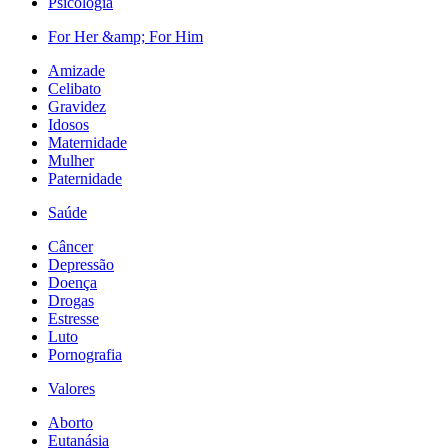
Psicologia
For Her &amp; For Him
Amizade
Celibato
Gravidez
Idosos
Maternidade
Mulher
Paternidade
Saúde
Câncer
Depressão
Doença
Drogas
Estresse
Luto
Pornografia
Valores
Aborto
Eutanásia