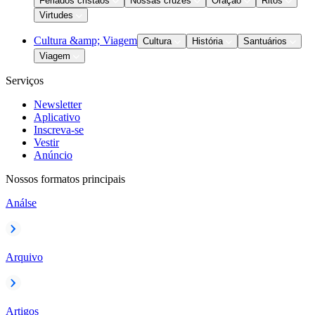
Feriados cristãos
Nossas cruzes
Oração
Ritos
Virtudes
Cultura &amp; Viagem
Cultura
História
Santuários
Viagem
Serviços
Newsletter
Aplicativo
Inscreva-se
Vestir
Anúncio
Nossos formatos principais
Análse
Arquivo
Artigos