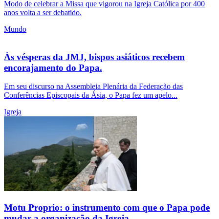
Modo de celebrar a Missa que vigorou na Igreja Católica por 400
anos volta a ser debatido.
Mundo
Às vésperas da JMJ, bispos asiáticos recebem
encorajamento do Papa.
Em seu discurso na Assembleia Plenária da Federação das
Conferências Episcopais da Ásia, o Papa fez um apelo...
Igreja
Motu Proprio: o instrumento com que o Papa pode
mudar a organização da Igreja