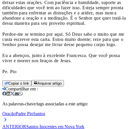
deixar estas orações. Com paciência e humildade, suporte as
dificuldades que você tem ao fazer isso. Esteja sempre pronta
também para enfrentar as distrações e a aridez, mas nunca
abandone a oração e a meditação. É o Senhor que quer tratá-la
dessa maneira para seu proveito espiritual.
Perdoe-me se termino por aqui. Só Deus sabe o muito que me
custa escrever esta carta. Estou muito doente; reze para que o
Senhor possa desejar me livrar desse pequeno corpo logo.
Eu a abençoo, junto à excelente Francesca. Que você possa
viver e morrer nos braços de Jesus.
Pe. Pio
Copiar o link
Arquivar artigo
Compartilhar em
:
As palavras-chave/tags associadas a este artigo:
Oração
Padre Pio
Santos
ANTERIOR
Santos Inocentes em Nova York