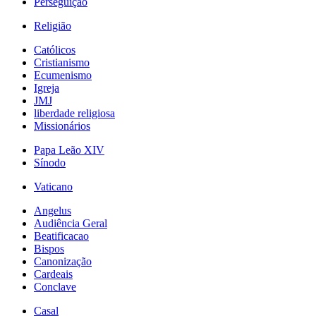
Perseguição
Religião
Católicos
Cristianismo
Ecumenismo
Igreja
JMJ
liberdade religiosa
Missionários
Papa Leão XIV
Sínodo
Vaticano
Angelus
Audiência Geral
Beatificacao
Bispos
Canonização
Cardeais
Conclave
Casal