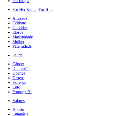
Psicologia
For Her &amp; For Him
Amizade
Celibato
Gravidez
Idosos
Maternidade
Mulher
Paternidade
Saúde
Câncer
Depressão
Doença
Drogas
Estresse
Luto
Pornografia
Valores
Aborto
Eutanásia