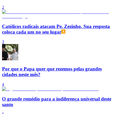
2
Católicos radicais atacam Pe. Zezinho. Sua resposta
coloca cada um no seu lugar
3
Por que o Papa quer que rezemos pelas grandes
cidades neste mês?
4
O grande remédio para a indiferença universal deste
santo