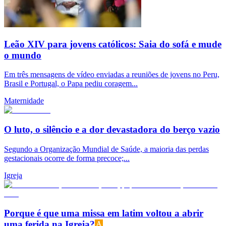
Leão XIV para jovens católicos: Saia do sofá e mude
o mundo
Em três mensagens de vídeo enviadas a reuniões de jovens no Peru,
Brasil e Portugal, o Papa pediu coragem...
Maternidade
O luto, o silêncio e a dor devastadora do berço vazio
Segundo a Organização Mundial de Saúde, a maioria das perdas
gestacionais ocorre de forma precoce;...
Igreja
Porque é que uma missa em latim voltou a abrir
uma ferida na Igreja?