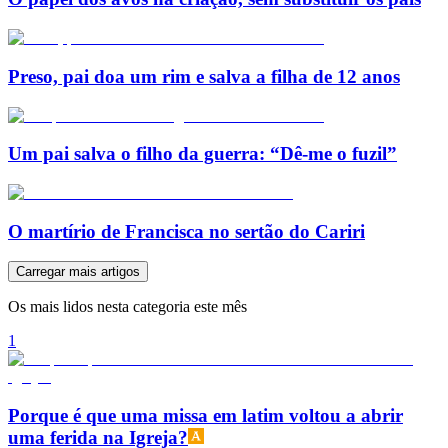
Preso, pai doa um rim e salva a filha de 12 anos
Um pai salva o filho da guerra: “Dê-me o fuzil”
O martírio de Francisca no sertão do Cariri
Carregar mais artigos
Os mais lidos nesta categoria este mês
1
Porque é que uma missa em latim voltou a abrir
uma ferida na Igreja?