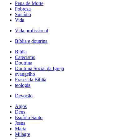
Pena de Morte
Pobreza
Suicídio
Vida
Vida profissional
Bíblia e doutrina
Bíblia
Catecismo
Doutrina
Doutrina Social da Igreja
evangelho
Frases da Bíblia
teologia
Devoção
Anjos
Deus
Espírito Santo
Jesus
Maria
Milagre