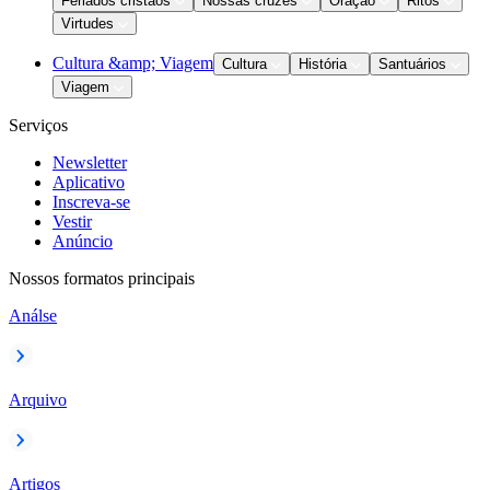
Feriados cristãos
Nossas cruzes
Oração
Ritos
Virtudes
Cultura &amp; Viagem
Cultura
História
Santuários
Viagem
Serviços
Newsletter
Aplicativo
Inscreva-se
Vestir
Anúncio
Nossos formatos principais
Análse
Arquivo
Artigos