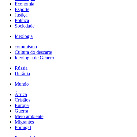
Economia
Esporte
Justiça
Política
Sociedade
Ideologia
comunismo
Cultura do descarte
Ideologia de Gênero
Rússia
Ucrânia
Mundo
África
Cristãos
Europa
Guerra
Meio ambiente
Migrantes
Portugal