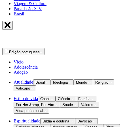
Viagem & Cultura
Papa Leão XIV
Brasil
Edição
portuguese
Vício
Adolescência
Adoção
Atualidade
Brasil
Ideologia
Mundo
Religião
Vaticano
Estilo de vida
Casal
Ciência
Família
For Her &amp; For Him
Saúde
Valores
Vida profissional
Espiritualidade
Bíblia e doutrina
Devoção