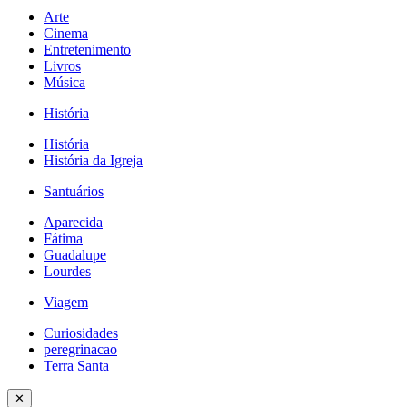
Arte
Cinema
Entretenimento
Livros
Música
História
História
História da Igreja
Santuários
Aparecida
Fátima
Guadalupe
Lourdes
Viagem
Curiosidades
peregrinacao
Terra Santa
✕