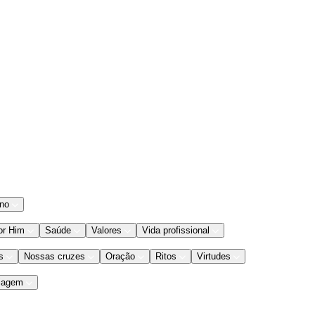
ano
or Him
Saúde
Valores
Vida profissional
s
Nossas cruzes
Oração
Ritos
Virtudes
iagem