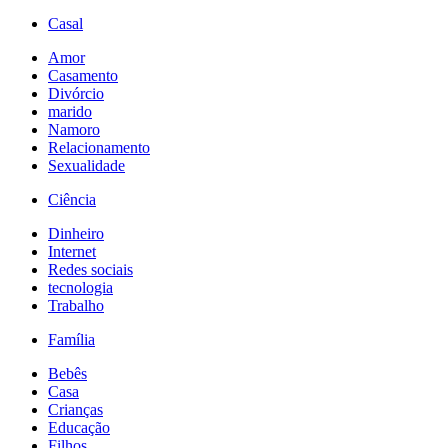
Casal
Amor
Casamento
Divórcio
marido
Namoro
Relacionamento
Sexualidade
Ciência
Dinheiro
Internet
Redes sociais
tecnologia
Trabalho
Família
Bebês
Casa
Crianças
Educação
Filhos