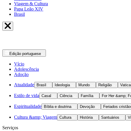
Viagem & Cultura
Papa Leão XIV
Brasil
Edição
portuguese
Vício
Adolescência
Adoção
Atualidade
Brasil
Ideologia
Mundo
Religião
Vatic
Estilo de vida
Casal
Ciência
Família
For Her &amp; F
Espiritualidade
Bíblia e doutrina
Devoção
Feriados cristão
Cultura &amp; Viagem
Cultura
História
Santuários
V
Serviços