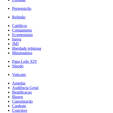
Perseguição
Religião
Católicos
Cristianismo
Ecumenismo
Igreja
JMJ
liberdade religiosa
Missionários
Papa Leão XIV
Sínodo
Vaticano
Angelus
Audiência Geral
Beatificacao
Bispos
Canonização
Cardeais
Conclave