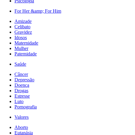
Psicologia
For Her &amp; For Him
Amizade
Celibato
Gravidez
Idosos
Maternidade
Mulher
Paternidade
Saúde
Câncer
Depressão
Doença
Drogas
Estresse
Luto
Pornografia
Valores
Aborto
Eutanásia