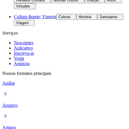
Feriados cristãos
Nossas cruzes
Oração
Ritos
Virtudes
Cultura &amp; Viagem
Cultura
História
Santuários
Viagem
Serviços
Newsletter
Aplicativo
Inscreva-se
Vestir
Anúncio
Nossos formatos principais
Análse
Arquivo
Artigos