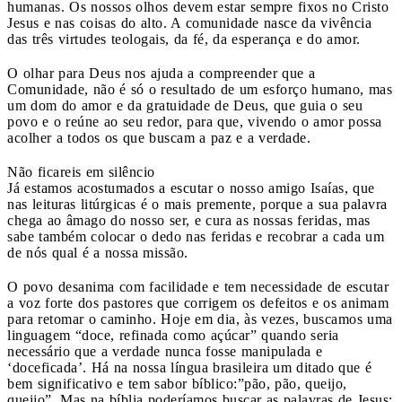
humanas. Os nossos olhos devem estar sempre fixos no Cristo
Jesus e nas coisas do alto. A comunidade nasce da vivência
das três virtudes teologais, da fé, da esperança e do amor.
O olhar para Deus nos ajuda a compreender que a
Comunidade, não é só o resultado de um esforço humano, mas
um dom do amor e da gratuidade de Deus, que guia o seu
povo e o reúne ao seu redor, para que, vivendo o amor possa
acolher a todos os que buscam a paz e a verdade.
Não ficareis em silêncio
Já estamos acostumados a escutar o nosso amigo Isaías, que
nas leituras litúrgicas é o mais premente, porque a sua palavra
chega ao âmago do nosso ser, e cura as nossas feridas, mas
sabe também colocar o dedo nas feridas e recobrar a cada um
de nós qual é a nossa missão.
O povo desanima com facilidade e tem necessidade de escutar
a voz forte dos pastores que corrigem os defeitos e os animam
para retomar o caminho. Hoje em dia, às vezes, buscamos uma
linguagem “doce, refinada como açúcar” quando seria
necessário que a verdade nunca fosse manipulada e
‘doceficada’. Há na nossa língua brasileira um ditado que é
bem significativo e tem sabor bíblico:”pão, pão, queijo,
queijo”. Mas na bíblia poderíamos buscar as palavras de Jesus: