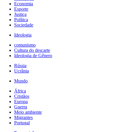
Economia
Esporte
Justiça
Política
Sociedade
Ideologia
comunismo
Cultura do descarte
Ideologia de Gênero
Rússia
Ucrânia
Mundo
África
Cristãos
Europa
Guerra
Meio ambiente
Migrantes
Portugal