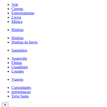
Arte
Cinema
Entretenimento
Livros
Música
História
História
História da Igreja
Santuários
Aparecida
Fátima
Guadalupe
Lourdes
Viagem
Curiosidades
peregrinacao
Terra Santa
✕