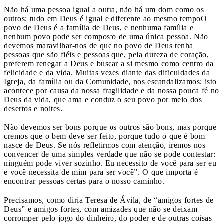
Não há uma pessoa igual a outra, não há um dom como os
outros; tudo em Deus é igual e diferente ao mesmo tempo
O
povo de Deus é a família de Deus, e nenhuma família e
nenhum povo pode ser composto de uma única pessoa. Não
devemos maravilhar-nos de que no povo de Deus tenha
pessoas que são fiéis e pessoas que, pela dureza de coração,
preferem renegar a Deus e buscar a si mesmo como centro da
felicidade e da vida. Muitas vezes diante das dificuldades da
Igreja, da família ou da Comunidade, nos escandalizamos; isto
acontece por causa da nossa fragilidade e da nossa pouca fé no
Deus da vida, que ama e conduz o seu povo por meio dos
desertos e noites.
Não devemos ser bons porque os outros são bons, mas porque
cremos que o bem deve ser feito, porque tudo o que é bom
nasce de Deus. Se nós refletirmos com atenção, iremos nos
convencer de uma simples verdade que não se pode contestar:
ninguém pode viver sozinho. Eu necessito de você para ser eu
e você necessita de mim para ser você”. O que importa é
encontrar pessoas certas para o nosso caminho.
Precisamos, como diria Teresa de Ávila, de “amigos fortes de
Deus” e amigos fortes, com amizades que não se deixam
corromper pelo jogo do dinheiro, do poder e de outras coisas