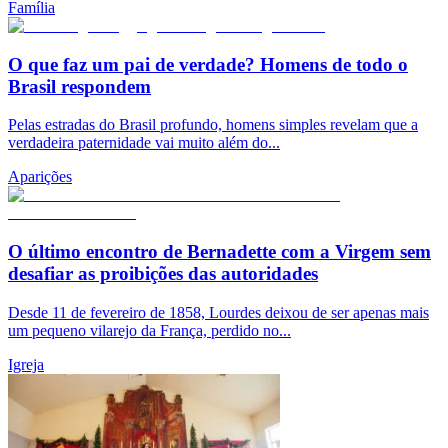
Família
O que faz um pai de verdade? Homens de todo o
Brasil respondem
Pelas estradas do Brasil profundo, homens simples revelam que a
verdadeira paternidade vai muito além do...
Aparições
O último encontro de Bernadette com a Virgem sem
desafiar as proibições das autoridades
Desde 11 de fevereiro de 1858, Lourdes deixou de ser apenas mais
um pequeno vilarejo da França, perdido no...
Igreja