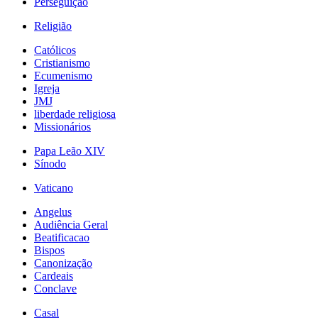
Perseguição
Religião
Católicos
Cristianismo
Ecumenismo
Igreja
JMJ
liberdade religiosa
Missionários
Papa Leão XIV
Sínodo
Vaticano
Angelus
Audiência Geral
Beatificacao
Bispos
Canonização
Cardeais
Conclave
Casal