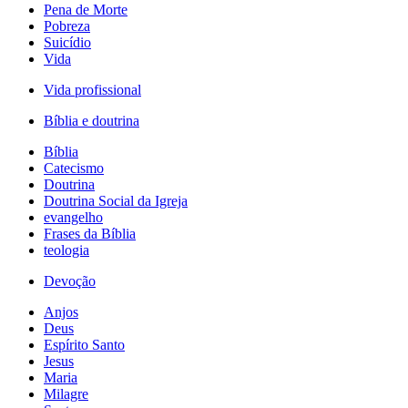
Pena de Morte
Pobreza
Suicídio
Vida
Vida profissional
Bíblia e doutrina
Bíblia
Catecismo
Doutrina
Doutrina Social da Igreja
evangelho
Frases da Bíblia
teologia
Devoção
Anjos
Deus
Espírito Santo
Jesus
Maria
Milagre