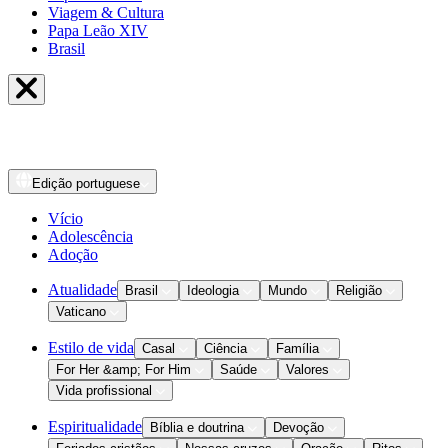
Viagem & Cultura
Papa Leão XIV
Brasil
Edição
portuguese
Vício
Adolescência
Adoção
Atualidade
Brasil
Ideologia
Mundo
Religião
Vaticano
Estilo de vida
Casal
Ciência
Família
For Her &amp; For Him
Saúde
Valores
Vida profissional
Espiritualidade
Bíblia e doutrina
Devoção