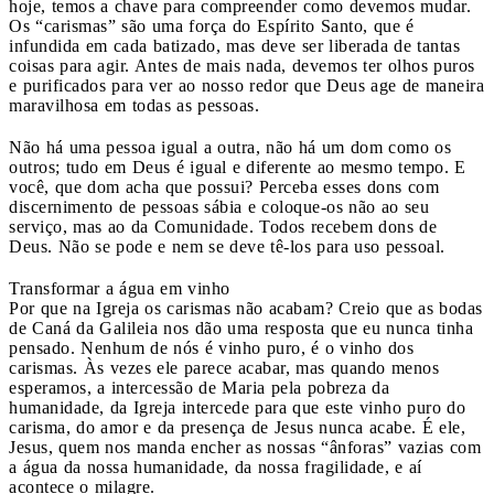
hoje, temos a chave para compreender como devemos mudar.
Os “carismas” são uma força do Espírito Santo, que é
infundida em cada batizado, mas deve ser liberada de tantas
coisas para agir. Antes de mais nada, devemos ter olhos puros
e purificados para ver ao nosso redor que Deus age de maneira
maravilhosa em todas as pessoas.
Não há uma pessoa igual a outra, não há um dom como os
outros; tudo em Deus é igual e diferente ao mesmo tempo. E
você, que dom acha que possui? Perceba esses dons com
discernimento de pessoas sábia e coloque-os não ao seu
serviço, mas ao da Comunidade. Todos recebem dons de
Deus. Não se pode e nem se deve tê-los para uso pessoal.
Transformar a água em vinho
Por que na Igreja os carismas não acabam? Creio que as bodas
de Caná da Galileia nos dão uma resposta que eu nunca tinha
pensado. Nenhum de nós é vinho puro, é o vinho dos
carismas. Às vezes ele parece acabar, mas quando menos
esperamos, a intercessão de Maria pela pobreza da
humanidade, da Igreja intercede para que este vinho puro do
carisma, do amor e da presença de Jesus nunca acabe. É ele,
Jesus, quem nos manda encher as nossas “ânforas” vazias com
a água da nossa humanidade, da nossa fragilidade, e aí
acontece o milagre.