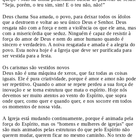
“Seja, porém, o teu sim, sim! E o teu não, não!”
Deus chama Sua amada, o povo, para deixar todos os ídolos
que a destroem e voltar ao seu único Deus e Senhor. Deus
resgata não com a força e nem a violência os que ele ama, mas
com a misericórdia que seduz. Ninguém é capaz de resistir à
força do amor de Deus e nem do amor humano quando é
sincero e verdadeiro. A noiva resgatada e amada é a alegria do
povo. Esta noiva hoje é a Igreja que deve ser purificada para
ser vestida para a festa.
Os carismas são vestidos novos
Deus não é uma máquina de xerox, que faz todas as coisas
iguais. Ele é pura criatividade, porque é amor e amor não pode
ser repetitivo. Quando o amor se repete perdeu a sua força de
inovação e se torna estrutura que mata o espírito. Hoje nós
devemos ser muito atentos ao vento do Espírito, que sopra
onde quer, como quer e quando quer, e nos socorre em todos
os momentos de nossa vida.
A Igreja está mudando continuamente, porque é animada pela
força do Espírito, mas os “homens e mulheres de igrejas” que
são mais animados pelas estruturas do que pelo Espírito não
querem mudar, querem ficar no mesmo caminho. No texto de