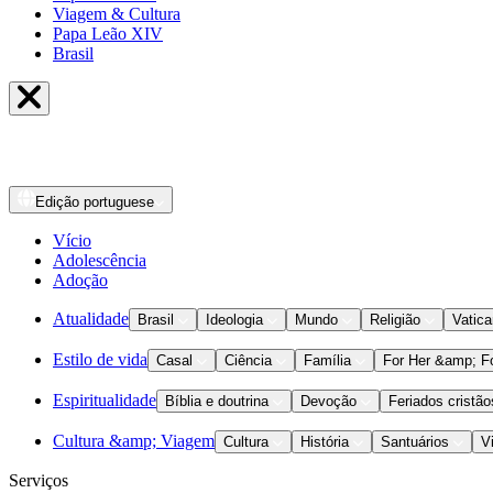
Viagem & Cultura
Papa Leão XIV
Brasil
Edição
portuguese
Vício
Adolescência
Adoção
Atualidade
Brasil
Ideologia
Mundo
Religião
Vatic
Estilo de vida
Casal
Ciência
Família
For Her &amp; F
Espiritualidade
Bíblia e doutrina
Devoção
Feriados cristão
Cultura &amp; Viagem
Cultura
História
Santuários
V
Serviços