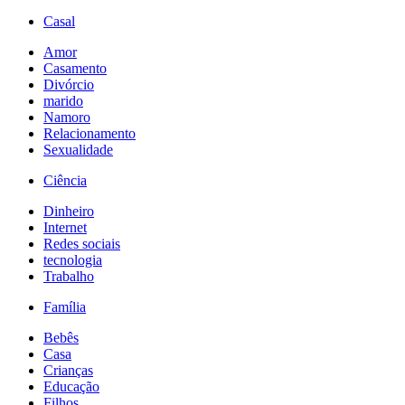
Casal
Amor
Casamento
Divórcio
marido
Namoro
Relacionamento
Sexualidade
Ciência
Dinheiro
Internet
Redes sociais
tecnologia
Trabalho
Família
Bebês
Casa
Crianças
Educação
Filhos