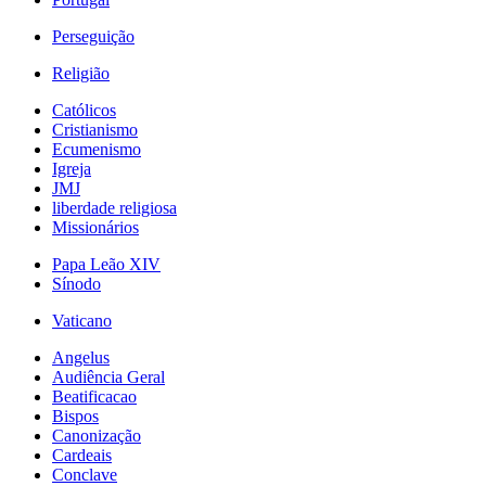
Perseguição
Religião
Católicos
Cristianismo
Ecumenismo
Igreja
JMJ
liberdade religiosa
Missionários
Papa Leão XIV
Sínodo
Vaticano
Angelus
Audiência Geral
Beatificacao
Bispos
Canonização
Cardeais
Conclave