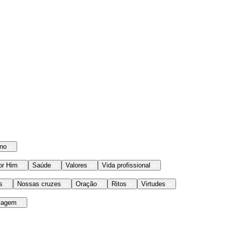
ano
or Him
Saúde
Valores
Vida profissional
s
Nossas cruzes
Oração
Ritos
Virtudes
iagem