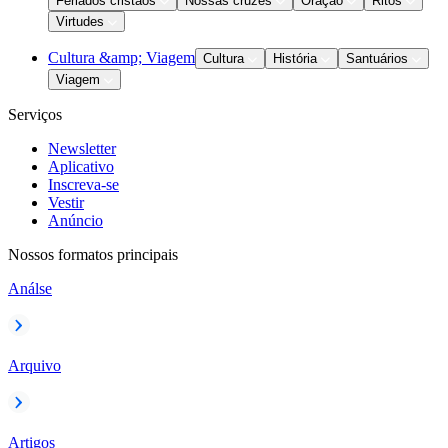
Feriados cristãos
Nossas cruzes
Oração
Ritos
Virtudes
Cultura &amp; Viagem
Cultura
História
Santuários
Viagem
Serviços
Newsletter
Aplicativo
Inscreva-se
Vestir
Anúncio
Nossos formatos principais
Análse
Arquivo
Artigos