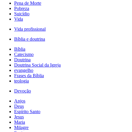
Pena de Morte
Pobreza
Suicídio
Vida
Vida profissional
Bíblia e doutrina
Bíblia
Catecismo
Doutrina
Doutrina Social da Igreja
evangelho
Frases da Bíblia
teologia
Devoção
Anjos
Deus
Espírito Santo
Jesus
Maria
Milagre