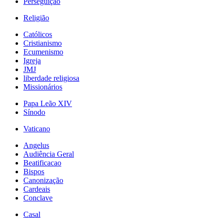
Perseguição
Religião
Católicos
Cristianismo
Ecumenismo
Igreja
JMJ
liberdade religiosa
Missionários
Papa Leão XIV
Sínodo
Vaticano
Angelus
Audiência Geral
Beatificacao
Bispos
Canonização
Cardeais
Conclave
Casal