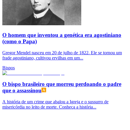
O homem que inventou a genética era agostiniano
(como o Papa)
Gregor Mendel nasceu em 20 de julho de 1822. Ele se tornou um
frade agostiniano, cultivou ervilhas em um...
Bispos
O bispo brasileiro que morreu perdoando o padre
que o assassinou
A história de um crime que abalou a Igreja e o sussurro de
misericórdia no leito de morte. Conheça a história...