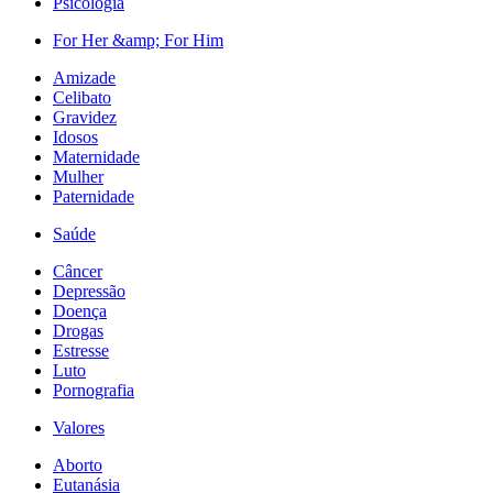
Psicologia
For Her &amp; For Him
Amizade
Celibato
Gravidez
Idosos
Maternidade
Mulher
Paternidade
Saúde
Câncer
Depressão
Doença
Drogas
Estresse
Luto
Pornografia
Valores
Aborto
Eutanásia