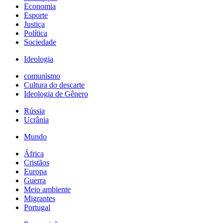
Economia
Esporte
Justiça
Política
Sociedade
Ideologia
comunismo
Cultura do descarte
Ideologia de Gênero
Rússia
Ucrânia
Mundo
África
Cristãos
Europa
Guerra
Meio ambiente
Migrantes
Portugal