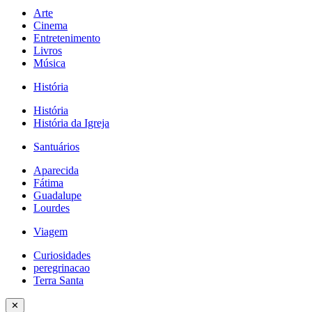
Arte
Cinema
Entretenimento
Livros
Música
História
História
História da Igreja
Santuários
Aparecida
Fátima
Guadalupe
Lourdes
Viagem
Curiosidades
peregrinacao
Terra Santa
✕