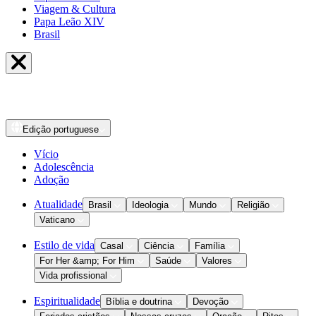
Viagem & Cultura
Papa Leão XIV
Brasil
Edição
portuguese
Vício
Adolescência
Adoção
Atualidade
Brasil
Ideologia
Mundo
Religião
Vaticano
Estilo de vida
Casal
Ciência
Família
For Her &amp; For Him
Saúde
Valores
Vida profissional
Espiritualidade
Bíblia e doutrina
Devoção