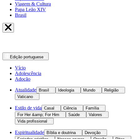
Viagem & Cultura
Papa Leão XIV
Brasil
Edição
portuguese
Vício
Adolescência
Adoção
Atualidade
Brasil
Ideologia
Mundo
Religião
Vaticano
Estilo de vida
Casal
Ciência
Família
For Her &amp; For Him
Saúde
Valores
Vida profissional
Espiritualidade
Bíblia e doutrina
Devoção