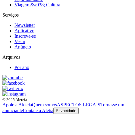
Viagem &#038; Cultura
Serviços
Newsletter
Aplicativo
Inscreva-se
Vestir
Anúncio
Arquivos
Por ano
© 2025 Aleteia
Apoie a Aleteia
Quem somos
ASPECTOS LEGAIS
Torne-se um
anunciante
Contate a Aletia
Privacidade