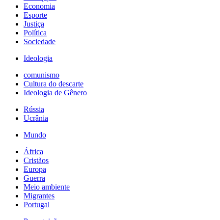
Economia
Esporte
Justiça
Política
Sociedade
Ideologia
comunismo
Cultura do descarte
Ideologia de Gênero
Rússia
Ucrânia
Mundo
África
Cristãos
Europa
Guerra
Meio ambiente
Migrantes
Portugal