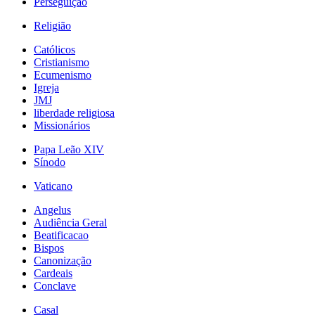
Perseguição
Religião
Católicos
Cristianismo
Ecumenismo
Igreja
JMJ
liberdade religiosa
Missionários
Papa Leão XIV
Sínodo
Vaticano
Angelus
Audiência Geral
Beatificacao
Bispos
Canonização
Cardeais
Conclave
Casal