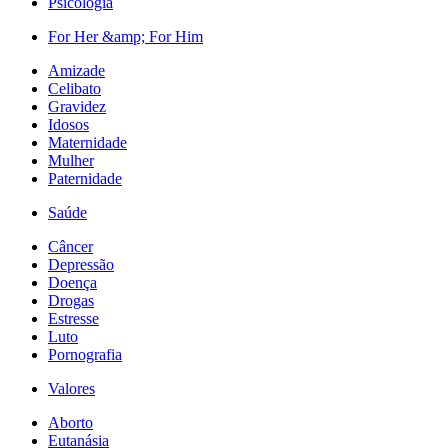
Psicologia
For Her &amp; For Him
Amizade
Celibato
Gravidez
Idosos
Maternidade
Mulher
Paternidade
Saúde
Câncer
Depressão
Doença
Drogas
Estresse
Luto
Pornografia
Valores
Aborto
Eutanásia