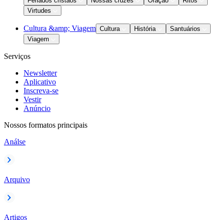
Feriados cristãos
Nossas cruzes
Oração
Ritos
Virtudes
Cultura &amp; Viagem
Cultura
História
Santuários
Viagem
Serviços
Newsletter
Aplicativo
Inscreva-se
Vestir
Anúncio
Nossos formatos principais
Análse
Arquivo
Artigos