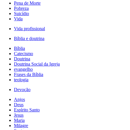
Pena de Morte
Pobreza
Suicídio
Vida
Vida profissional
Bíblia e doutrina
Bíblia
Catecismo
Doutrina
Doutrina Social da Igreja
evangelho
Frases da Bíblia
teologia
Devoção
Anjos
Deus
Espírito Santo
Jesus
Maria
Milagre