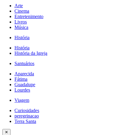
Arte
Cinema
Entretenimento
Livros
Música
História
História
História da Igreja
Santuários
Aparecida
Fátima
Guadalupe
Lourdes
Viagem
Curiosidades
peregrinacao
Terra Santa
✕