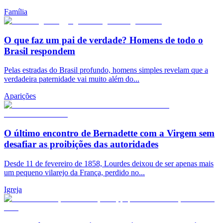
Família
O que faz um pai de verdade? Homens de todo o
Brasil respondem
Pelas estradas do Brasil profundo, homens simples revelam que a
verdadeira paternidade vai muito além do...
Aparições
O último encontro de Bernadette com a Virgem sem
desafiar as proibições das autoridades
Desde 11 de fevereiro de 1858, Lourdes deixou de ser apenas mais
um pequeno vilarejo da França, perdido no...
Igreja