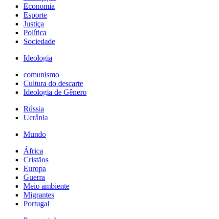
Economia
Esporte
Justiça
Política
Sociedade
Ideologia
comunismo
Cultura do descarte
Ideologia de Gênero
Rússia
Ucrânia
Mundo
África
Cristãos
Europa
Guerra
Meio ambiente
Migrantes
Portugal