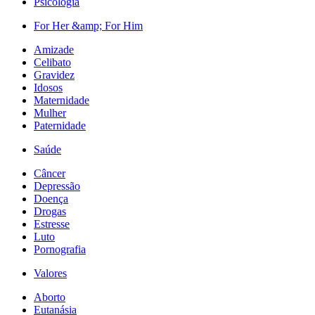
Psicologia
For Her &amp; For Him
Amizade
Celibato
Gravidez
Idosos
Maternidade
Mulher
Paternidade
Saúde
Câncer
Depressão
Doença
Drogas
Estresse
Luto
Pornografia
Valores
Aborto
Eutanásia