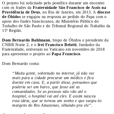
O projeto foi solicitado pelo pontífice durante um encontro
com os frades da
Fraternidade São Francisco de Assis na
Providência de Deus
, no Rio de Janeiro, em 2013. A
diocese
de Óbidos
se engajou na resposta ao pedido do Papa com o
apoio dos frades franciscanos, do Ministério Público do
Trabalho de São Paulo e do Tribunal Regional do Trabalho da
15ª Região.
Dom Bernardo Bahlmann
, bispo de Óbidos e presidente da
CNBB Norte 2, e o
frei Francisco Belotti
, fundador da
Fraternidade, estiveram no Vaticano em novembro de 2018
para apresentar o projeto ao
Papa Francisco
.
Dom Bernardo conta:
“Muita gente, sobretudo no interior, já não vai
mais para a cidade procurar um médico e fica
doente em casa. E, a partir disso, pensamos que
poderia ser um barco, que fosse até as
comunidades. Se as pessoas não vão até o
hospital, o hospital vai até eles. E assim nasceu
essa ideia, que se tornou um sonho e que surgiu às
margens do Rio Amazonas, olhando pra ele”.