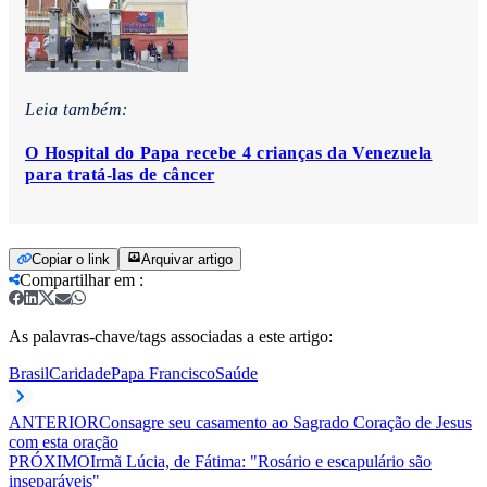
Leia também:
O Hospital do Papa recebe 4 crianças da Venezuela
para tratá-las de câncer
Copiar o link
Arquivar artigo
Compartilhar em
:
As palavras-chave/tags associadas a este artigo:
Brasil
Caridade
Papa Francisco
Saúde
ANTERIOR
Consagre seu casamento ao Sagrado Coração de Jesus
com esta oração
PRÓXIMO
Irmã Lúcia, de Fátima: "Rosário e escapulário são
inseparáveis"