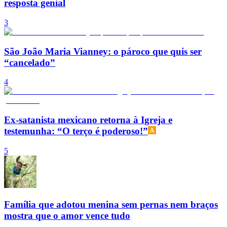
resposta genial
3
São João Maria Vianney: o pároco que quis ser
“cancelado”
4
Ex-satanista mexicano retorna à Igreja e
testemunha: “O terço é poderoso!”
5
Família que adotou menina sem pernas nem braços
mostra que o amor vence tudo