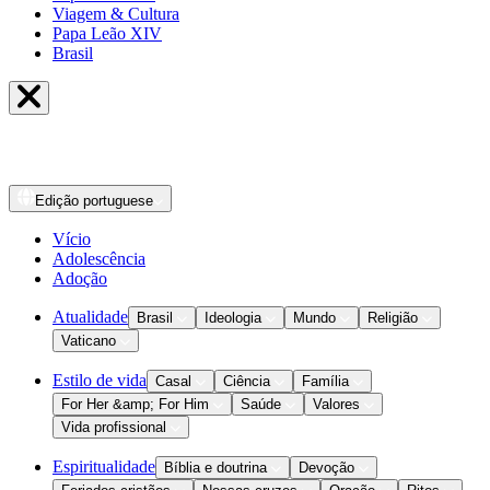
Viagem & Cultura
Papa Leão XIV
Brasil
Edição
portuguese
Vício
Adolescência
Adoção
Atualidade
Brasil
Ideologia
Mundo
Religião
Vaticano
Estilo de vida
Casal
Ciência
Família
For Her &amp; For Him
Saúde
Valores
Vida profissional
Espiritualidade
Bíblia e doutrina
Devoção