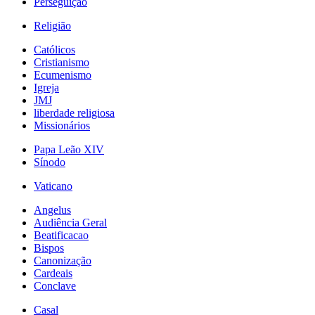
Perseguição
Religião
Católicos
Cristianismo
Ecumenismo
Igreja
JMJ
liberdade religiosa
Missionários
Papa Leão XIV
Sínodo
Vaticano
Angelus
Audiência Geral
Beatificacao
Bispos
Canonização
Cardeais
Conclave
Casal