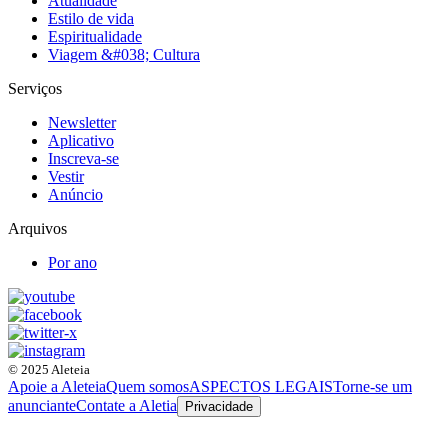
Atualidade
Estilo de vida
Espiritualidade
Viagem &#038; Cultura
Serviços
Newsletter
Aplicativo
Inscreva-se
Vestir
Anúncio
Arquivos
Por ano
© 2025 Aleteia
Apoie a Aleteia
Quem somos
ASPECTOS LEGAIS
Torne-se um
anunciante
Contate a Aletia
Privacidade