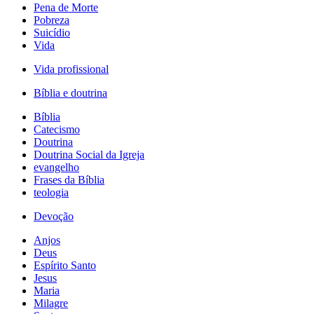
Pena de Morte
Pobreza
Suicídio
Vida
Vida profissional
Bíblia e doutrina
Bíblia
Catecismo
Doutrina
Doutrina Social da Igreja
evangelho
Frases da Bíblia
teologia
Devoção
Anjos
Deus
Espírito Santo
Jesus
Maria
Milagre