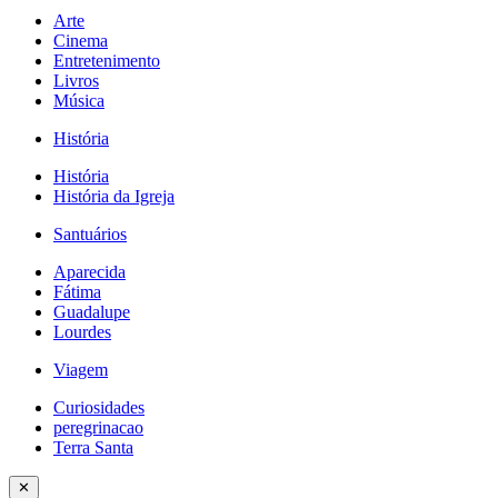
Arte
Cinema
Entretenimento
Livros
Música
História
História
História da Igreja
Santuários
Aparecida
Fátima
Guadalupe
Lourdes
Viagem
Curiosidades
peregrinacao
Terra Santa
✕