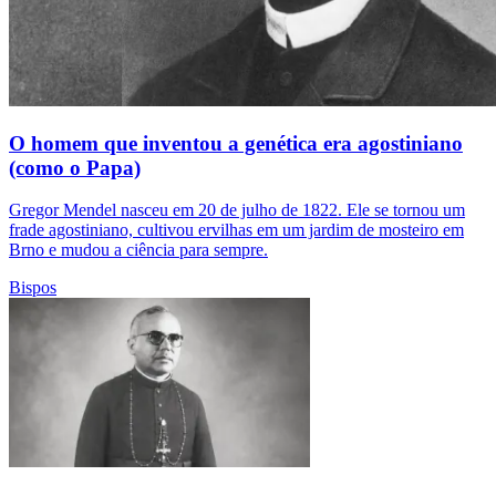
O homem que inventou a genética era agostiniano
(como o Papa)
Gregor Mendel nasceu em 20 de julho de 1822. Ele se tornou um
frade agostiniano, cultivou ervilhas em um jardim de mosteiro em
Brno e mudou a ciência para sempre.
Bispos