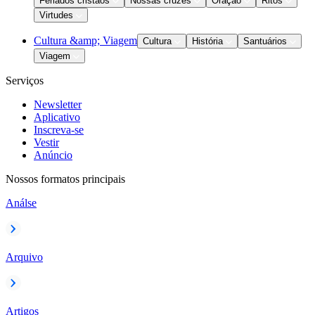
Feriados cristãos
Nossas cruzes
Oração
Ritos
Virtudes
Cultura &amp; Viagem
Cultura
História
Santuários
Viagem
Serviços
Newsletter
Aplicativo
Inscreva-se
Vestir
Anúncio
Nossos formatos principais
Análse
Arquivo
Artigos