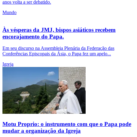
anos volta a ser debatido.
Mundo
Às vésperas da JMJ, bispos asiáticos recebem
encorajamento do Papa.
Em seu discurso na Assembleia Plenária da Federação das
Conferências Episcopais da Ásia, o Papa fez um apelo...
Igreja
Motu Proprio: o instrumento com que o Papa pode
mudar a organização da Igreja