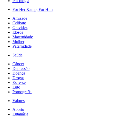
Psicologia
For Her &amp; For Him
Amizade
Celibato
Gravidez
Idosos
Maternidade
Mulher
Paternidade
Saúde
Câncer
Depressão
Doença
Drogas
Estresse
Luto
Pornografia
Valores
Aborto
Eutanásia