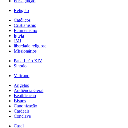
Perseguição
Religião
Católicos
Cristianismo
Ecumenismo
Igreja
JMJ
liberdade religiosa
Missionários
Papa Leão XIV
Sínodo
Vaticano
Angelus
Audiência Geral
Beatificacao
Bispos
Canonização
Cardeais
Conclave
Casal