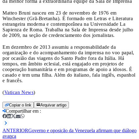
da melhor forma a extraordinária equipe da Sala de Imprensa
Matteo Bruni nasceu em 23 de novembro de 1976 em
Winchester (Grã-Bretanha). É formado em Letras e Literatura
estrangeira moderna e contemporânea na Universidade La
Sapienza de Roma. Trabalha na Sala de Imprensa desde julho
de 2009, na seção de credenciamento dos jornalistas.
Em dezembro de 2013 assumiu a responsabilidade da
organização e do acompanhamento da imprensa no voo papal,
por ocasião das viagens do Santo Padre fora da Itália. Há
tempos, em âmbito eclesial, está engajado em projetos de
cooperação humanitária e em programas de apoio a idosos. É
casado e tem uma filha. Além do italiano, fala inglês, espanhol
e francês.
(
Vatican News
)
Copiar o link
Arquivar artigo
Compartilhar em
:
ANTERIOR
Governo e oposição da Venezuela afirmam que diálogo
avança