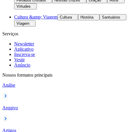
Feriados cristãos
Nossas cruzes
Oração
Ritos
Virtudes
Cultura &amp; Viagem
Cultura
História
Santuários
Viagem
Serviços
Newsletter
Aplicativo
Inscreva-se
Vestir
Anúncio
Nossos formatos principais
Análse
Arquivo
Artigos