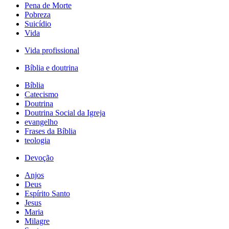
Pena de Morte
Pobreza
Suicídio
Vida
Vida profissional
Bíblia e doutrina
Bíblia
Catecismo
Doutrina
Doutrina Social da Igreja
evangelho
Frases da Bíblia
teologia
Devoção
Anjos
Deus
Espírito Santo
Jesus
Maria
Milagre