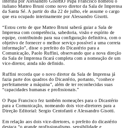
interina por Alessandro Gisotti
O Papa Francisco nomeou o
italiano Matteo Bruni como novo diretor da Sala de Imprensa
da Santa Sé. A partir do dia 22 de julho, ele assume o cargo
que era ocupado interinamente por Alessandro Gisotti.
“Estou certo de que Matteo Bruni saberá guiar a Sala de
Imprensa com competência, sabedoria, visão e espírito de
equipe, contribuindo para sua configuração definitiva, com o
objetivo de fornecer o melhor serviço possível a uma correta
informação”, disse o prefeito do Dicastério para a
Comunicação, Paolo Ruffini, observando que a nova direção
da Sala de Imprensa ficará completa com a nomeação de um
vice-diretor, ainda não definido.
Ruffini recorda que o novo diretor da Sala de Imprensa já
fazia parte dos quadros do Dicastério, portanto, “conhece
perfeitamente a máquina”, além de ter reconhecidas suas
“capacidades humanas e profissionais.”
O Papa Francisco fez também nomeações para o Dicastério
para a Comunicação, nomeando dois vice-diretores para a
Direção Editorial: Sergio Centofanti e Alessandro Gisotti.
Em relação aos dois vice-diretores, o prefeito do dicastério
destaca “o grande profissionalismo, sensibilidade e