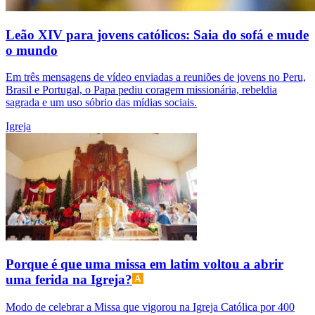
Leão XIV para jovens católicos: Saia do sofá e mude
o mundo
Em três mensagens de vídeo enviadas a reuniões de jovens no Peru,
Brasil e Portugal, o Papa pediu coragem missionária, rebeldia
sagrada e um uso sóbrio das mídias sociais.
Igreja
Porque é que uma missa em latim voltou a abrir
uma ferida na Igreja?
Modo de celebrar a Missa que vigorou na Igreja Católica por 400