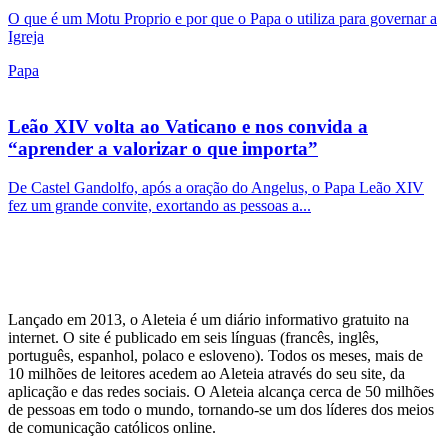
O que é um Motu Proprio e por que o Papa o utiliza para governar a
Igreja
Papa
Leão XIV volta ao Vaticano e nos convida a
“aprender a valorizar o que importa”
De Castel Gandolfo, após a oração do Angelus, o Papa Leão XIV
fez um grande convite, exortando as pessoas a...
Lançado em 2013, o Aleteia é um diário informativo gratuito na
internet. O site é publicado em seis línguas (francês, inglês,
português, espanhol, polaco e esloveno). Todos os meses, mais de
10 milhões de leitores acedem ao Aleteia através do seu site, da
aplicação e das redes sociais. O Aleteia alcança cerca de 50 milhões
de pessoas em todo o mundo, tornando-se um dos líderes dos meios
de comunicação católicos online.