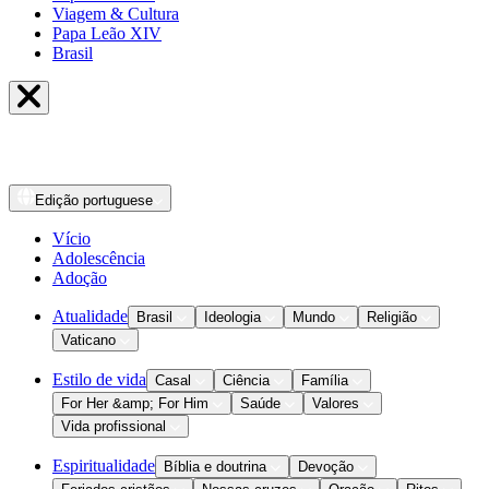
Viagem & Cultura
Papa Leão XIV
Brasil
Edição
portuguese
Vício
Adolescência
Adoção
Atualidade
Brasil
Ideologia
Mundo
Religião
Vaticano
Estilo de vida
Casal
Ciência
Família
For Her &amp; For Him
Saúde
Valores
Vida profissional
Espiritualidade
Bíblia e doutrina
Devoção