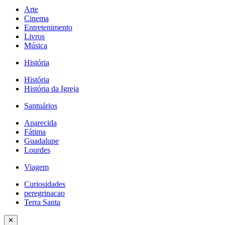
Arte
Cinema
Entretenimento
Livros
Música
História
História
História da Igreja
Santuários
Aparecida
Fátima
Guadalupe
Lourdes
Viagem
Curiosidades
peregrinacao
Terra Santa
✕