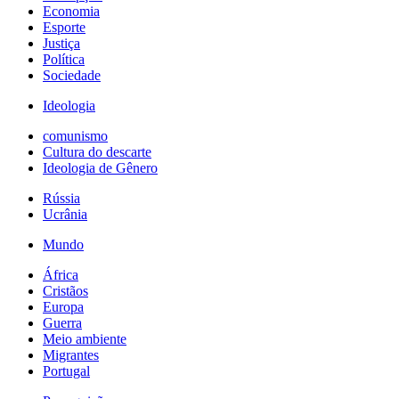
Economia
Esporte
Justiça
Política
Sociedade
Ideologia
comunismo
Cultura do descarte
Ideologia de Gênero
Rússia
Ucrânia
Mundo
África
Cristãos
Europa
Guerra
Meio ambiente
Migrantes
Portugal