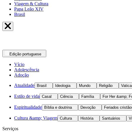
Viagem & Cultura
Papa Leão XIV
Brasil
Edição
portuguese
Vício
Adolescência
Adoção
Atualidade
Brasil
Ideologia
Mundo
Religião
Vatic
Estilo de vida
Casal
Ciência
Família
For Her &amp; F
Espiritualidade
Bíblia e doutrina
Devoção
Feriados cristão
Cultura &amp; Viagem
Cultura
História
Santuários
V
Serviços