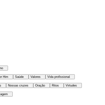
ano
or Him
Saúde
Valores
Vida profissional
s
Nossas cruzes
Oração
Ritos
Virtudes
iagem