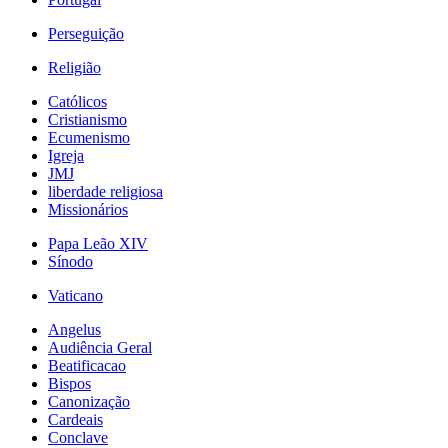
Perseguição
Religião
Católicos
Cristianismo
Ecumenismo
Igreja
JMJ
liberdade religiosa
Missionários
Papa Leão XIV
Sínodo
Vaticano
Angelus
Audiência Geral
Beatificacao
Bispos
Canonização
Cardeais
Conclave