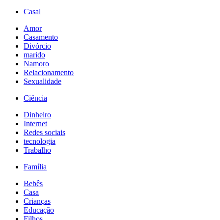
Casal
Amor
Casamento
Divórcio
marido
Namoro
Relacionamento
Sexualidade
Ciência
Dinheiro
Internet
Redes sociais
tecnologia
Trabalho
Família
Bebês
Casa
Crianças
Educação
Filhos