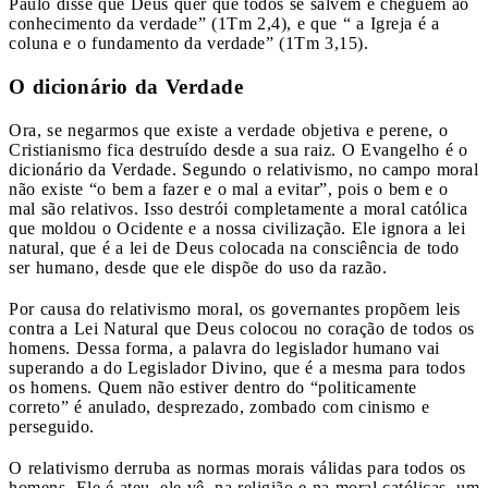
Paulo disse que Deus quer que todos se salvem e cheguem ao
conhecimento da verdade” (1Tm 2,4), e que “ a Igreja é a
coluna e o fundamento da verdade” (1Tm 3,15).
O dicionário da Verdade
Ora, se negarmos que existe a verdade objetiva e perene, o
Cristianismo fica destruído desde a sua raiz. O Evangelho é o
dicionário da Verdade. Segundo o relativismo, no campo moral
não existe “o bem a fazer e o mal a evitar”, pois o bem e o
mal são relativos. Isso destrói completamente a moral católica
que moldou o Ocidente e a nossa civilização. Ele ignora a lei
natural, que é a lei de Deus colocada na consciência de todo
ser humano, desde que ele dispõe do uso da razão.
Por causa do relativismo moral, os governantes propõem leis
contra a Lei Natural que Deus colocou no coração de todos os
homens. Dessa forma, a palavra do legislador humano vai
superando a do Legislador Divino, que é a mesma para todos
os homens. Quem não estiver dentro do “politicamente
correto” é anulado, desprezado, zombado com cinismo e
perseguido.
O relativismo derruba as normas morais válidas para todos os
homens. Ele é ateu, ele vê, na religião e na moral católicas, um