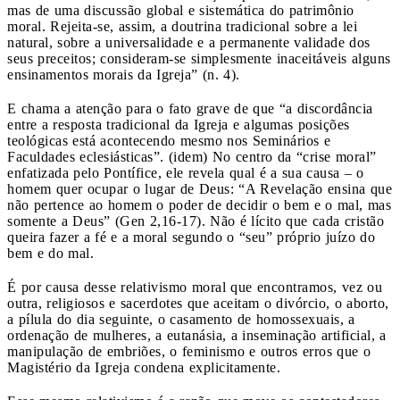
mas de uma discussão global e sistemática do patrimônio
moral. Rejeita-se, assim, a doutrina tradicional sobre a lei
natural, sobre a universalidade e a permanente validade dos
seus preceitos; consideram-se simplesmente inaceitáveis alguns
ensinamentos morais da Igreja” (n. 4).
E chama a atenção para o fato grave de que “a discordância
entre a resposta tradicional da Igreja e algumas posições
teológicas está acontecendo mesmo nos Seminários e
Faculdades eclesiásticas”. (idem) No centro da “crise moral”
enfatizada pelo Pontífice, ele revela qual é a sua causa – o
homem quer ocupar o lugar de Deus: “A Revelação ensina que
não pertence ao homem o poder de decidir o bem e o mal, mas
somente a Deus” (Gen 2,16-17). Não é lícito que cada cristão
queira fazer a fé e a moral segundo o “seu” próprio juízo do
bem e do mal.
É por causa desse relativismo moral que encontramos, vez ou
outra, religiosos e sacerdotes que aceitam o divórcio, o aborto,
a pílula do dia seguinte, o casamento de homossexuais, a
ordenação de mulheres, a eutanásia, a inseminação artificial, a
manipulação de embriões, o feminismo e outros erros que o
Magistério da Igreja condena explicitamente.