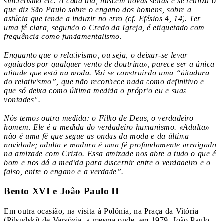
sincretismo etc. A cada dia, nascem novas seitas e se realiza o
que diz São Paulo sobre o engano dos homens, sobre a
astúcia que tende a induzir no erro (cf. Efésios 4, 14). Ter
uma fé clara, segundo o Credo da Igreja, é etiquetado com
frequência como fundamentalismo.
Enquanto que o relativismo, ou seja, o deixar-se levar
«guiados por qualquer vento de doutrina», parece ser a única
atitude que está na moda. Vai-se construindo uma “ditadura
do relativismo”, que não reconhece nada como definitivo e
que só deixa como última medida o próprio eu e suas
vontades”.
Nós temos outra medida: o Filho de Deus, o verdadeiro
homem. Ele é a medida do verdadeiro humanismo. «Adulta»
não é uma fé que segue as ondas da moda e da última
novidade; adulta e madura é uma fé profundamente arraigada
na amizade com Cristo. Essa amizade nos abre a tudo o que é
bom e nos dá a medida para discernir entre o verdadeiro e o
falso, entre o engano e a verdade”.
Bento XVI e João Paulo II
Em outra ocasião, na visita à Polônia, na Praça da Vitória
(Pilsudski) de Varsóvia, a mesma onde, em 1979, João Paulo