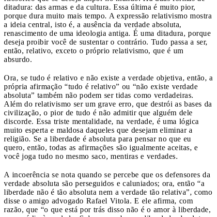
ditadura: das armas e da cultura. Essa última é muito pior,
porque dura muito mais tempo. A expressão relativismo mostra
a ideia central, isto é, a ausência da verdade absoluta,
renascimento de uma ideologia antiga. É uma ditadura, porque
deseja proibir você de sustentar o contrário. Tudo passa a ser,
então, relativo, exceto o próprio relativismo, que é um
absurdo.
Ora, se tudo é relativo e não existe a verdade objetiva, então, a
própria afirmação “tudo é relativo” ou “não existe verdade
absoluta” também não podem ser tidas como verdadeiras.
Além do relativismo ser um grave erro, que destrói as bases da
civilização, o pior de tudo é não admitir que alguém dele
discorde. Essa triste mentalidade, na verdade, é uma lógica
muito esperta e maldosa daqueles que desejam eliminar a
religião. Se a liberdade é absoluta para pensar no que eu
quero, então, todas as afirmações são igualmente aceitas, e
você joga tudo no mesmo saco, mentiras e verdades.
A incoerência se nota quando se percebe que os defensores da
verdade absoluta são perseguidos e caluniados; ora, então “a
liberdade não é tão absoluta nem a verdade tão relativa”, como
disse o amigo advogado Rafael Vitola. E ele afirma, com
razão, que “o que está por trás disso não é o amor à liberdade,