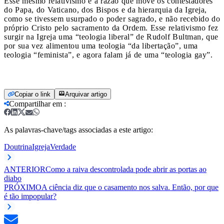
Esse mesmo relativismo é a razão que move os contestadores
do Papa, do Vaticano, dos Bispos e da hierarquia da Igreja,
como se tivessem usurpado o poder sagrado, e não recebido do
próprio Cristo pelo sacramento da Ordem. Esse relativismo fez
surgir na Igreja uma “teologia liberal” de Rudolf Bultman, que
por sua vez alimentou uma teologia “da libertação”, uma
teologia “feminista”, e agora falam já de uma “teologia gay”.
Copiar o link
Arquivar artigo
Compartilhar em
:
As palavras-chave/tags associadas a este artigo:
Doutrina
Igreja
Verdade
ANTERIOR
Como a raiva descontrolada pode abrir as portas ao
diabo
PRÓXIMO
A ciência diz que o casamento nos salva. Então, por que
é tão impopular?