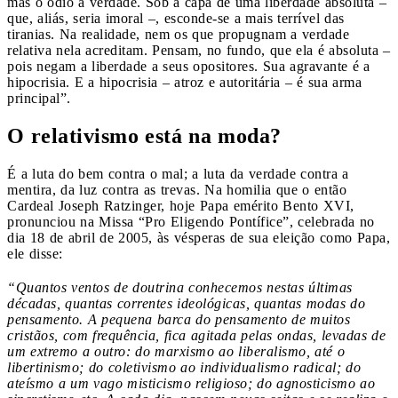
mas o ódio à verdade. Sob a capa de uma liberdade absoluta –
que, aliás, seria imoral –, esconde-se a mais terrível das
tiranias. Na realidade, nem os que propugnam a verdade
relativa nela acreditam. Pensam, no fundo, que ela é absoluta –
pois negam a liberdade a seus opositores. Sua agravante é a
hipocrisia. E a hipocrisia – atroz e autoritária – é sua arma
principal”.
O relativismo está na moda?
É a luta do bem contra o mal; a luta da verdade contra a
mentira, da luz contra as trevas. Na homilia que o então
Cardeal Joseph Ratzinger, hoje Papa emérito Bento XVI,
pronunciou na Missa “Pro Eligendo Pontífice”, celebrada no
dia 18 de abril de 2005, às vésperas de sua eleição como Papa,
ele disse:
“Quantos ventos de doutrina conhecemos nestas últimas
décadas, quantas correntes ideológicas, quantas modas do
pensamento. A pequena barca do pensamento de muitos
cristãos, com frequência, fica agitada pelas ondas, levadas de
um extremo a outro: do marxismo ao liberalismo, até o
libertinismo; do coletivismo ao individualismo radical; do
ateísmo a um vago misticismo religioso; do agnosticismo ao