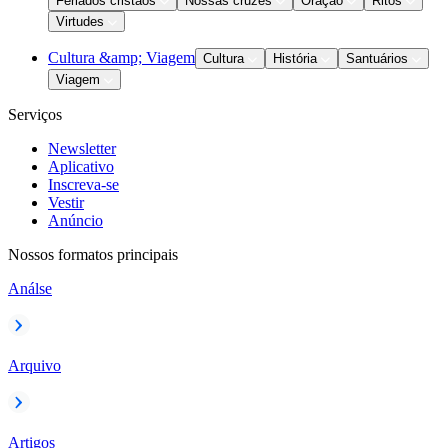
Feriados cristãos
Nossas cruzes
Oração
Ritos
Virtudes
Cultura &amp; Viagem
Cultura
História
Santuários
Viagem
Serviços
Newsletter
Aplicativo
Inscreva-se
Vestir
Anúncio
Nossos formatos principais
Análse
Arquivo
Artigos