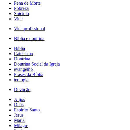
Pena de Morte
Pobreza
Suicídio
Vida
Vida profissional
Bíblia e doutrina
Bíblia
Catecismo
Doutrina
Doutrina Social da Igreja
evangelho
Frases da Bíblia
teologia
Devoção
Anjos
Deus
Espírito Santo
Jesus
Maria
Milagre