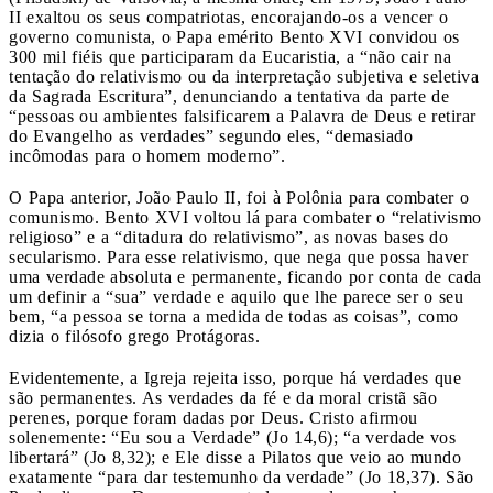
II exaltou os seus compatriotas, encorajando-os a vencer o
governo comunista, o Papa emérito Bento XVI convidou os
300 mil fiéis que participaram da Eucaristia, a “não cair na
tentação do relativismo ou da interpretação subjetiva e seletiva
da Sagrada Escritura”, denunciando a tentativa da parte de
“pessoas ou ambientes falsificarem a Palavra de Deus e retirar
do Evangelho as verdades” segundo eles, “demasiado
incômodas para o homem moderno”.
O Papa anterior, João Paulo II, foi à Polônia para combater o
comunismo. Bento XVI voltou lá para combater o “relativismo
religioso” e a “ditadura do relativismo”, as novas bases do
secularismo. Para esse relativismo, que nega que possa haver
uma verdade absoluta e permanente, ficando por conta de cada
um definir a “sua” verdade e aquilo que lhe parece ser o seu
bem, “a pessoa se torna a medida de todas as coisas”, como
dizia o filósofo grego Protágoras.
Evidentemente, a Igreja rejeita isso, porque há verdades que
são permanentes. As verdades da fé e da moral cristã são
perenes, porque foram dadas por Deus. Cristo afirmou
solenemente: “Eu sou a Verdade” (Jo 14,6); “a verdade vos
libertará” (Jo 8,32); e Ele disse a Pilatos que veio ao mundo
exatamente “para dar testemunho da verdade” (Jo 18,37). São