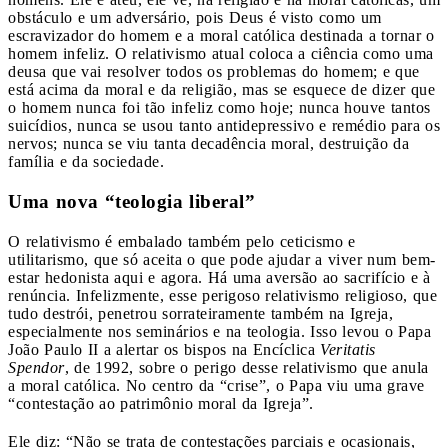
obstáculo e um adversário, pois Deus é visto como um
escravizador do homem e a moral católica destinada a tornar o
homem infeliz. O relativismo atual coloca a ciência como uma
deusa que vai resolver todos os problemas do homem; e que
está acima da moral e da religião, mas se esquece de dizer que
o homem nunca foi tão infeliz como hoje; nunca houve tantos
suicídios, nunca se usou tanto antidepressivo e remédio para os
nervos; nunca se viu tanta decadência moral, destruição da
família e da sociedade.
Uma nova “teologia liberal”
O relativismo é embalado também pelo ceticismo e
utilitarismo, que só aceita o que pode ajudar a viver num bem-
estar hedonista aqui e agora. Há uma aversão ao sacrifício e à
renúncia. Infelizmente, esse perigoso relativismo religioso, que
tudo destrói, penetrou sorrateiramente também na Igreja,
especialmente nos seminários e na teologia. Isso levou o Papa
João Paulo II a alertar os bispos na Encíclica
Veritatis
Spendor
, de 1992, sobre o perigo desse relativismo que anula
a moral católica. No centro da “crise”, o Papa viu uma grave
“contestação ao patrimônio moral da Igreja”.
Ele diz: “Não se trata de contestações parciais e ocasionais,