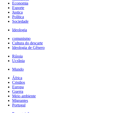
Economia
Esporte
Justiça
Política
Sociedade
Ideologia
comunismo
Cultura do descarte
Ideologia de Gênero
Rússia
Ucrânia
Mundo
África
Cristãos
Europa
Guerra
Meio ambiente
Migrantes
Portugal