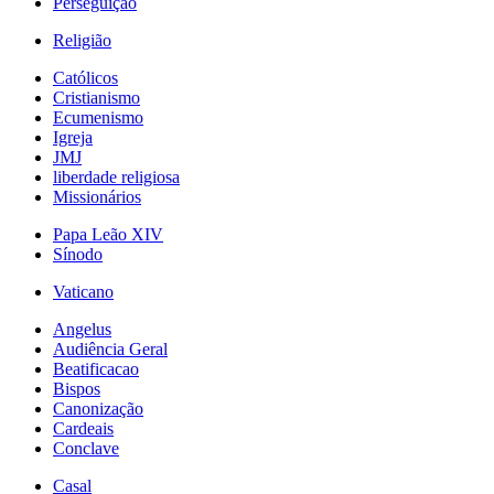
Perseguição
Religião
Católicos
Cristianismo
Ecumenismo
Igreja
JMJ
liberdade religiosa
Missionários
Papa Leão XIV
Sínodo
Vaticano
Angelus
Audiência Geral
Beatificacao
Bispos
Canonização
Cardeais
Conclave
Casal