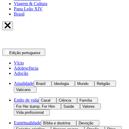
Viagem & Cultura
Papa Leão XIV
Brasil
Edição
portuguese
Vício
Adolescência
Adoção
Atualidade
Brasil
Ideologia
Mundo
Religião
Vaticano
Estilo de vida
Casal
Ciência
Família
For Her &amp; For Him
Saúde
Valores
Vida profissional
Espiritualidade
Bíblia e doutrina
Devoção