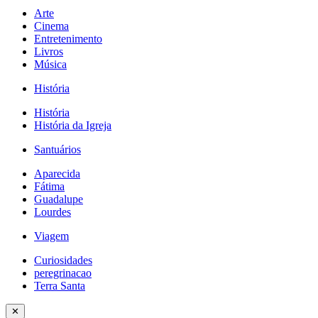
Arte
Cinema
Entretenimento
Livros
Música
História
História
História da Igreja
Santuários
Aparecida
Fátima
Guadalupe
Lourdes
Viagem
Curiosidades
peregrinacao
Terra Santa
✕