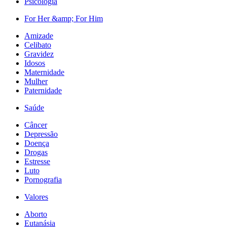
Psicologia
For Her &amp; For Him
Amizade
Celibato
Gravidez
Idosos
Maternidade
Mulher
Paternidade
Saúde
Câncer
Depressão
Doença
Drogas
Estresse
Luto
Pornografia
Valores
Aborto
Eutanásia