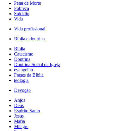
Pena de Morte
Pobreza
Suicídio
Vida
Vida profissional
Bíblia e doutrina
Bíblia
Catecismo
Doutrina
Doutrina Social da Igreja
evangelho
Frases da Bíblia
teologia
Devoção
Anjos
Deus
Espírito Santo
Jesus
Maria
Milagre