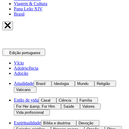
Viagem & Cultura
Papa Leão XIV
Brasil
Edição
portuguese
Vício
Adolescência
Adoção
Atualidade
Brasil
Ideologia
Mundo
Religião
Vaticano
Estilo de vida
Casal
Ciência
Família
For Her &amp; For Him
Saúde
Valores
Vida profissional
Espiritualidade
Bíblia e doutrina
Devoção