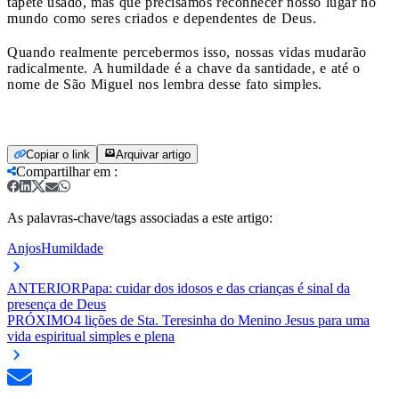
tapete usado, mas que precisamos reconhecer nosso lugar no
mundo como seres criados e dependentes de Deus.
Quando realmente percebermos isso, nossas vidas mudarão
radicalmente. A humildade é a chave da santidade, e até o
nome de São Miguel nos lembra desse fato simples.
Copiar o link
Arquivar artigo
Compartilhar em
:
As palavras-chave/tags associadas a este artigo:
Anjos
Humildade
ANTERIOR
Papa: cuidar dos idosos e das crianças é sinal da
presença de Deus
PRÓXIMO
4 lições de Sta. Teresinha do Menino Jesus para uma
vida espiritual simples e plena