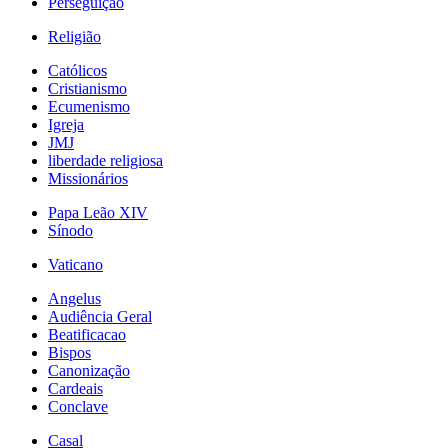
Perseguição
Religião
Católicos
Cristianismo
Ecumenismo
Igreja
JMJ
liberdade religiosa
Missionários
Papa Leão XIV
Sínodo
Vaticano
Angelus
Audiência Geral
Beatificacao
Bispos
Canonização
Cardeais
Conclave
Casal