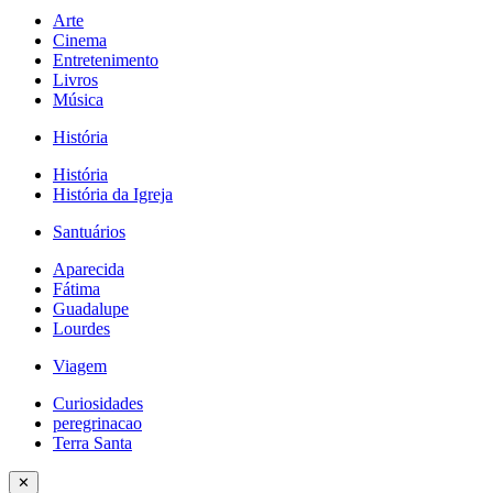
Arte
Cinema
Entretenimento
Livros
Música
História
História
História da Igreja
Santuários
Aparecida
Fátima
Guadalupe
Lourdes
Viagem
Curiosidades
peregrinacao
Terra Santa
✕