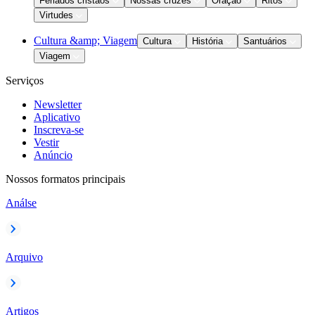
Feriados cristãos
Nossas cruzes
Oração
Ritos
Virtudes
Cultura &amp; Viagem
Cultura
História
Santuários
Viagem
Serviços
Newsletter
Aplicativo
Inscreva-se
Vestir
Anúncio
Nossos formatos principais
Análse
Arquivo
Artigos