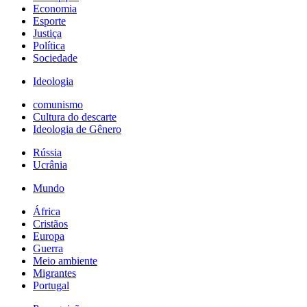
Economia
Esporte
Justiça
Política
Sociedade
Ideologia
comunismo
Cultura do descarte
Ideologia de Gênero
Rússia
Ucrânia
Mundo
África
Cristãos
Europa
Guerra
Meio ambiente
Migrantes
Portugal