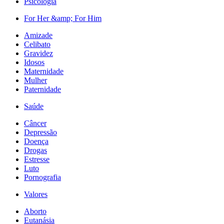
Psicologia
For Her &amp; For Him
Amizade
Celibato
Gravidez
Idosos
Maternidade
Mulher
Paternidade
Saúde
Câncer
Depressão
Doença
Drogas
Estresse
Luto
Pornografia
Valores
Aborto
Eutanásia