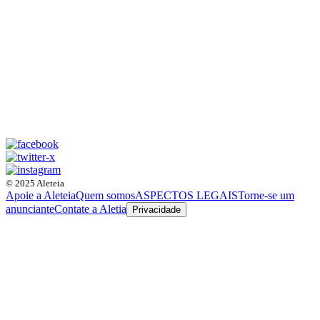
© 2025 Aleteia
Apoie a Aleteia
Quem somos
ASPECTOS LEGAIS
Torne-se um
anunciante
Contate a Aletia
Privacidade