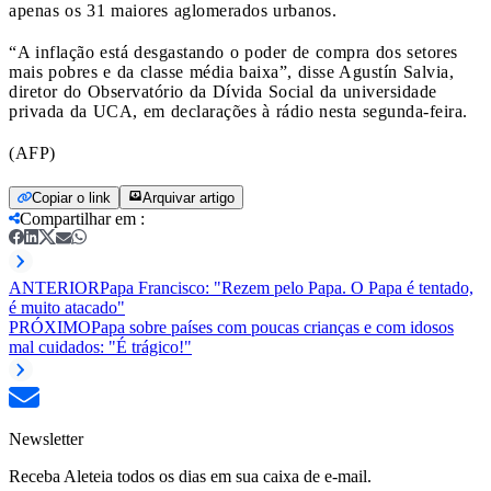
apenas os 31 maiores aglomerados urbanos.
“A inflação está desgastando o poder de compra dos setores
mais pobres e da classe média baixa”, disse Agustín Salvia,
diretor do Observatório da Dívida Social da universidade
privada da UCA, em declarações à rádio nesta segunda-feira.
(AFP)
Copiar o link
Arquivar artigo
Compartilhar em
:
ANTERIOR
Papa Francisco: "Rezem pelo Papa. O Papa é tentado,
é muito atacado"
PRÓXIMO
Papa sobre países com poucas crianças e com idosos
mal cuidados: "É trágico!"
Newsletter
Receba Aleteia todos os dias em sua caixa de e-mail.