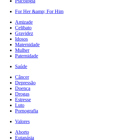
Psicologia
For Her &amp; For Him
Amizade
Celibato
Gravidez
Idosos
Maternidade
Mulher
Paternidade
Saúde
Câncer
Depressão
Doença
Drogas
Estresse
Luto
Pornografia
Valores
Aborto
Eutanásia