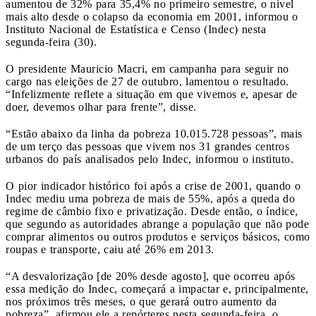
aumentou de 32% para 35,4% no primeiro semestre, o nível
mais alto desde o colapso da economia em 2001, informou o
Instituto Nacional de Estatística e Censo (Indec) nesta
segunda-feira (30).
O presidente Mauricio Macri, em campanha para seguir no
cargo nas eleições de 27 de outubro, lamentou o resultado.
“Infelizmente reflete a situação em que vivemos e, apesar de
doer, devemos olhar para frente”, disse.
“Estão abaixo da linha da pobreza 10.015.728 pessoas”, mais
de um terço das pessoas que vivem nos 31 grandes centros
urbanos do país analisados pelo Indec, informou o instituto.
O pior indicador histórico foi após a crise de 2001, quando o
Indec mediu uma pobreza de mais de 55%, após a queda do
regime de câmbio fixo e privatização. Desde então, o índice,
que segundo as autoridades abrange a população que não pode
comprar alimentos ou outros produtos e serviços básicos, como
roupas e transporte, caiu até 26% em 2013.
“A desvalorização [de 20% desde agosto], que ocorreu após
essa medição do Indec, começará a impactar e, principalmente,
nos próximos três meses, o que gerará outro aumento da
pobreza”, afirmou ele a repórteres nesta segunda-feira, o