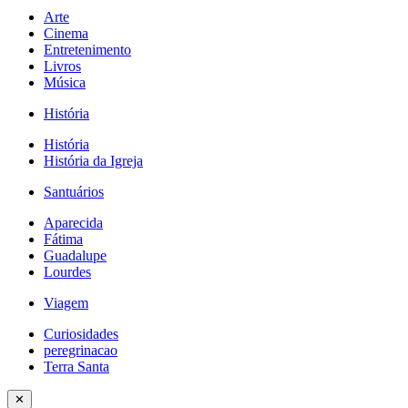
Arte
Cinema
Entretenimento
Livros
Música
História
História
História da Igreja
Santuários
Aparecida
Fátima
Guadalupe
Lourdes
Viagem
Curiosidades
peregrinacao
Terra Santa
✕