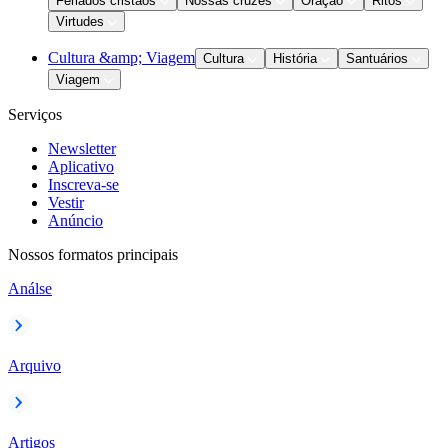
Feriados cristãos
Nossas cruzes
Oração
Ritos
Virtudes
Cultura &amp; Viagem
Cultura
História
Santuários
Viagem
Serviços
Newsletter
Aplicativo
Inscreva-se
Vestir
Anúncio
Nossos formatos principais
Análse
Arquivo
Artigos