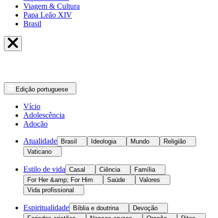
Viagem & Cultura
Papa Leão XIV
Brasil
Edição
portuguese
Vício
Adolescência
Adoção
Atualidade
Brasil
Ideologia
Mundo
Religião
Vaticano
Estilo de vida
Casal
Ciência
Família
For Her &amp; For Him
Saúde
Valores
Vida profissional
Espiritualidade
Bíblia e doutrina
Devoção