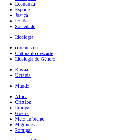
Economia
Esporte
Justiça
Política
Sociedade
Ideologia
comunismo
Cultura do descarte
Ideologia de Gênero
Rússia
Ucrânia
Mundo
África
Cristãos
Europa
Guerra
Meio ambiente
Migrantes
Portugal