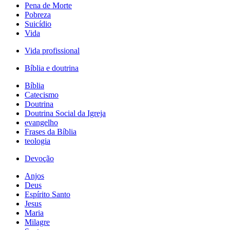
Pena de Morte
Pobreza
Suicídio
Vida
Vida profissional
Bíblia e doutrina
Bíblia
Catecismo
Doutrina
Doutrina Social da Igreja
evangelho
Frases da Bíblia
teologia
Devoção
Anjos
Deus
Espírito Santo
Jesus
Maria
Milagre