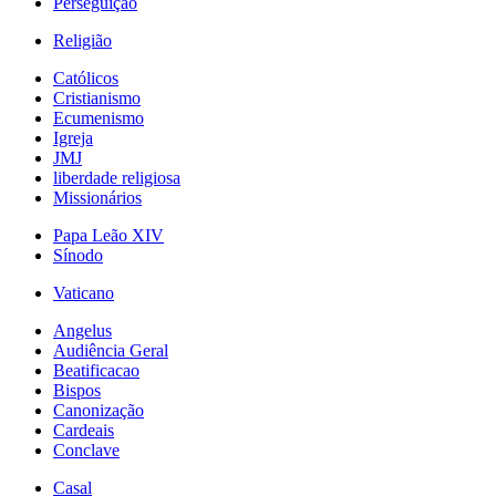
Perseguição
Religião
Católicos
Cristianismo
Ecumenismo
Igreja
JMJ
liberdade religiosa
Missionários
Papa Leão XIV
Sínodo
Vaticano
Angelus
Audiência Geral
Beatificacao
Bispos
Canonização
Cardeais
Conclave
Casal