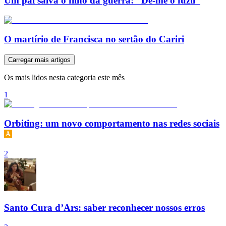
Um pai salva o filho da guerra: “Dê-me o fuzil”
O martírio de Francisca no sertão do Cariri
Carregar mais artigos
Os mais lidos nesta categoria este mês
1
Orbiting: um novo comportamento nas redes sociais
2
Santo Cura d’Ars: saber reconhecer nossos erros