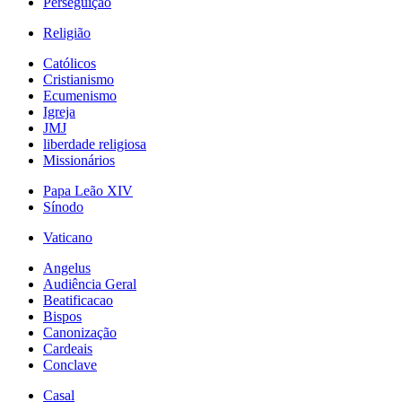
Perseguição
Religião
Católicos
Cristianismo
Ecumenismo
Igreja
JMJ
liberdade religiosa
Missionários
Papa Leão XIV
Sínodo
Vaticano
Angelus
Audiência Geral
Beatificacao
Bispos
Canonização
Cardeais
Conclave
Casal