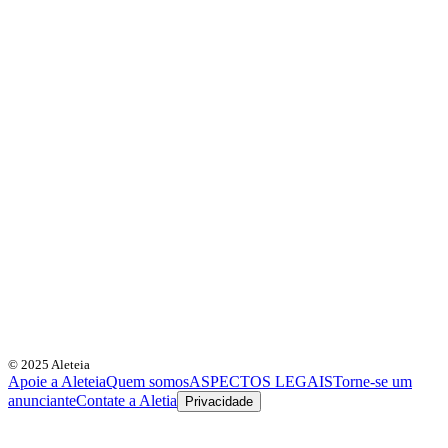
© 2025 Aleteia
Apoie a Aleteia
Quem somos
ASPECTOS LEGAIS
Torne-se um
anunciante
Contate a Aletia
Privacidade