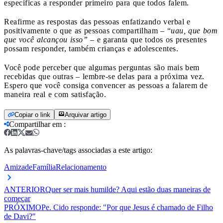
específicas a responder primeiro para que todos falem.
Reafirme as respostas das pessoas enfatizando verbal e
positivamente o que as pessoas compartilham – “
uau, que bom
que você alcançou isso”
– e garanta que todos os presentes
possam responder, também crianças e adolescentes.
Você pode perceber que algumas perguntas são mais bem
recebidas que outras – lembre-se delas para a próxima vez.
Espero que você consiga convencer as pessoas a falarem de
maneira real e com satisfação.
Copiar o link
Arquivar artigo
Compartilhar em
:
As palavras-chave/tags associadas a este artigo:
Amizade
Família
Relacionamento
ANTERIOR
Quer ser mais humilde? Aqui estão duas maneiras de
começar
PRÓXIMO
Pe. Cido responde: "Por que Jesus é chamado de Filho
de Davi?"