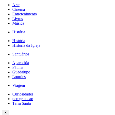
Arte
Cinema
Entretenimento
Livros
Música
História
História
História da Igreja
Santuários
Aparecida
Fátima
Guadalupe
Lourdes
Viagem
Curiosidades
peregrinacao
Terra Santa
✕