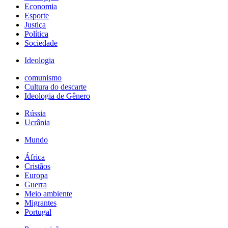
Economia
Esporte
Justiça
Política
Sociedade
Ideologia
comunismo
Cultura do descarte
Ideologia de Gênero
Rússia
Ucrânia
Mundo
África
Cristãos
Europa
Guerra
Meio ambiente
Migrantes
Portugal