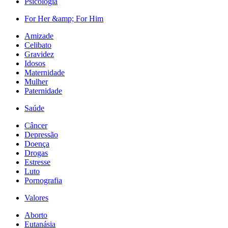
Psicologia
For Her &amp; For Him
Amizade
Celibato
Gravidez
Idosos
Maternidade
Mulher
Paternidade
Saúde
Câncer
Depressão
Doença
Drogas
Estresse
Luto
Pornografia
Valores
Aborto
Eutanásia