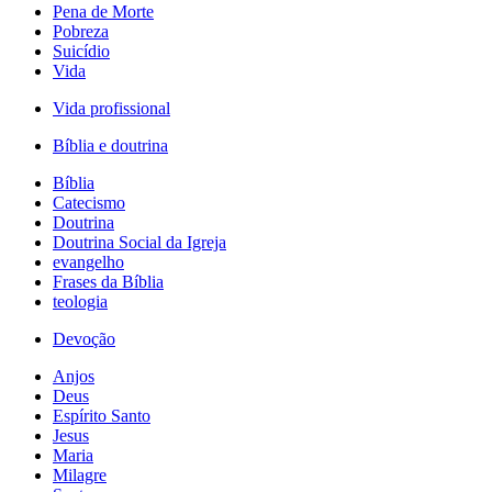
Pena de Morte
Pobreza
Suicídio
Vida
Vida profissional
Bíblia e doutrina
Bíblia
Catecismo
Doutrina
Doutrina Social da Igreja
evangelho
Frases da Bíblia
teologia
Devoção
Anjos
Deus
Espírito Santo
Jesus
Maria
Milagre