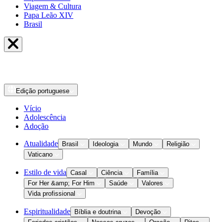
Viagem & Cultura
Papa Leão XIV
Brasil
Edição
portuguese
Vício
Adolescência
Adoção
Atualidade
Brasil
Ideologia
Mundo
Religião
Vaticano
Estilo de vida
Casal
Ciência
Família
For Her &amp; For Him
Saúde
Valores
Vida profissional
Espiritualidade
Bíblia e doutrina
Devoção