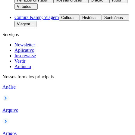
Feriados cristãos
Nossas cruzes
Oração
Ritos
Virtudes
Cultura &amp; Viagem
Cultura
História
Santuários
Viagem
Serviços
Newsletter
Aplicativo
Inscreva-se
Vestir
Anúncio
Nossos formatos principais
Análse
Arquivo
Artigos