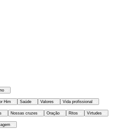
ano
or Him
Saúde
Valores
Vida profissional
s
Nossas cruzes
Oração
Ritos
Virtudes
iagem