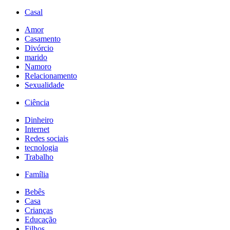
Casal
Amor
Casamento
Divórcio
marido
Namoro
Relacionamento
Sexualidade
Ciência
Dinheiro
Internet
Redes sociais
tecnologia
Trabalho
Família
Bebês
Casa
Crianças
Educação
Filhos