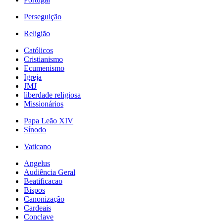
Perseguição
Religião
Católicos
Cristianismo
Ecumenismo
Igreja
JMJ
liberdade religiosa
Missionários
Papa Leão XIV
Sínodo
Vaticano
Angelus
Audiência Geral
Beatificacao
Bispos
Canonização
Cardeais
Conclave