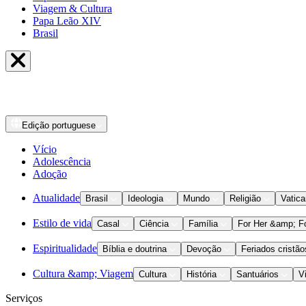
Viagem & Cultura
Papa Leão XIV
Brasil
Edição
portuguese
Vício
Adolescência
Adoção
Atualidade
Brasil
Ideologia
Mundo
Religião
Vatic
Estilo de vida
Casal
Ciência
Família
For Her &amp; F
Espiritualidade
Bíblia e doutrina
Devoção
Feriados cristão
Cultura &amp; Viagem
Cultura
História
Santuários
V
Serviços