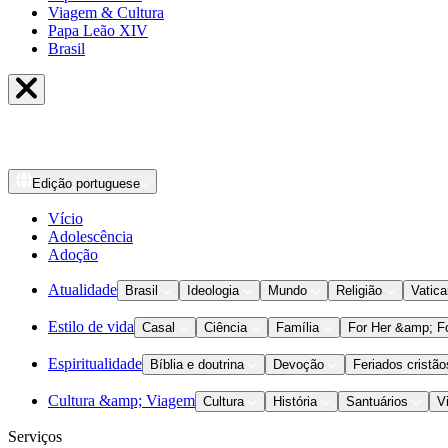
Viagem & Cultura
Papa Leão XIV
Brasil
Edição
portuguese
Vício
Adolescência
Adoção
Atualidade
Brasil
Ideologia
Mundo
Religião
Vatic
Estilo de vida
Casal
Ciência
Família
For Her &amp; F
Espiritualidade
Bíblia e doutrina
Devoção
Feriados cristão
Cultura &amp; Viagem
Cultura
História
Santuários
V
Serviços