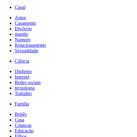
Casal
Amor
Casamento
Divórcio
marido
Namoro
Relacionamento
Sexualidade
Ciência
Dinheiro
Internet
Redes sociais
tecnologia
Trabalho
Família
Bebês
Casa
Crianças
Educação
Filhos