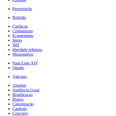
Perseguição
Religião
Católicos
Cristianismo
Ecumenismo
Igreja
JMJ
liberdade religiosa
Missionários
Papa Leão XIV
Sínodo
Vaticano
Angelus
Audiência Geral
Beatificacao
Bispos
Canonização
Cardeais
Conclave