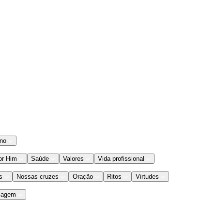
ano
or Him
Saúde
Valores
Vida profissional
s
Nossas cruzes
Oração
Ritos
Virtudes
iagem