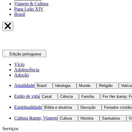
Viagem & Cultura
Papa Leão XIV
Brasil
Edição
portuguese
Vício
Adolescência
Adoção
Atualidade
Brasil
Ideologia
Mundo
Religião
Vatic
Estilo de vida
Casal
Ciência
Família
For Her &amp; F
Espiritualidade
Bíblia e doutrina
Devoção
Feriados cristão
Cultura &amp; Viagem
Cultura
História
Santuários
V
Serviços