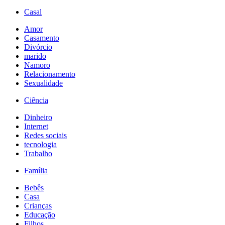
Casal
Amor
Casamento
Divórcio
marido
Namoro
Relacionamento
Sexualidade
Ciência
Dinheiro
Internet
Redes sociais
tecnologia
Trabalho
Família
Bebês
Casa
Crianças
Educação
Filhos