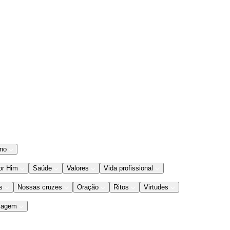
ano
or Him
Saúde
Valores
Vida profissional
s
Nossas cruzes
Oração
Ritos
Virtudes
iagem