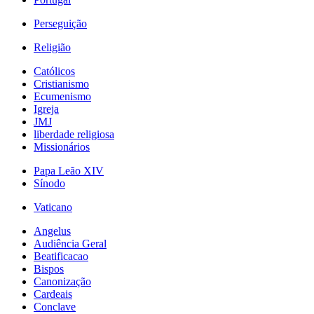
Perseguição
Religião
Católicos
Cristianismo
Ecumenismo
Igreja
JMJ
liberdade religiosa
Missionários
Papa Leão XIV
Sínodo
Vaticano
Angelus
Audiência Geral
Beatificacao
Bispos
Canonização
Cardeais
Conclave