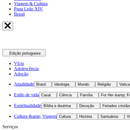
Viagem & Cultura
Papa Leão XIV
Brasil
Edição
portuguese
Vício
Adolescência
Adoção
Atualidade
Brasil
Ideologia
Mundo
Religião
Vatic
Estilo de vida
Casal
Ciência
Família
For Her &amp; F
Espiritualidade
Bíblia e doutrina
Devoção
Feriados cristão
Cultura &amp; Viagem
Cultura
História
Santuários
V
Serviços