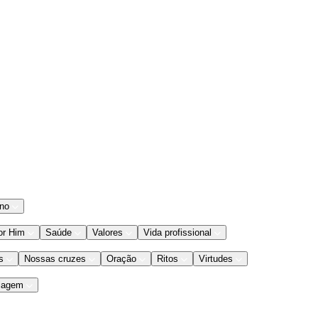
ano
or Him
Saúde
Valores
Vida profissional
s
Nossas cruzes
Oração
Ritos
Virtudes
iagem