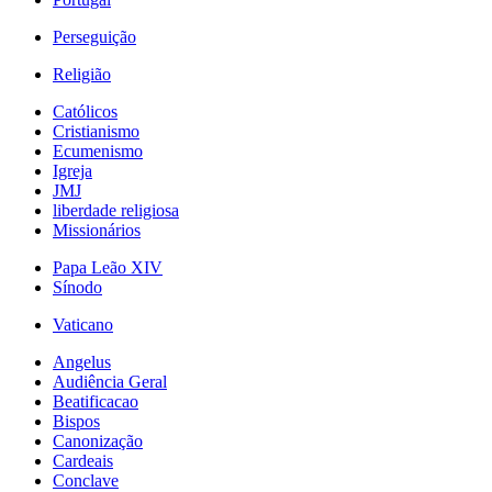
Perseguição
Religião
Católicos
Cristianismo
Ecumenismo
Igreja
JMJ
liberdade religiosa
Missionários
Papa Leão XIV
Sínodo
Vaticano
Angelus
Audiência Geral
Beatificacao
Bispos
Canonização
Cardeais
Conclave