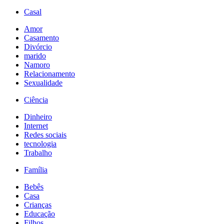
Casal
Amor
Casamento
Divórcio
marido
Namoro
Relacionamento
Sexualidade
Ciência
Dinheiro
Internet
Redes sociais
tecnologia
Trabalho
Família
Bebês
Casa
Crianças
Educação
Filhos