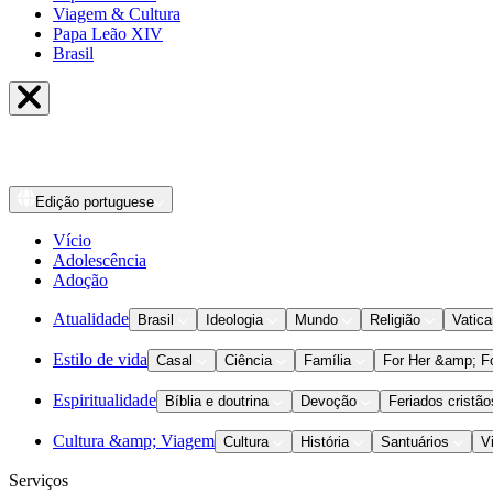
Viagem & Cultura
Papa Leão XIV
Brasil
Edição
portuguese
Vício
Adolescência
Adoção
Atualidade
Brasil
Ideologia
Mundo
Religião
Vatic
Estilo de vida
Casal
Ciência
Família
For Her &amp; F
Espiritualidade
Bíblia e doutrina
Devoção
Feriados cristão
Cultura &amp; Viagem
Cultura
História
Santuários
V
Serviços