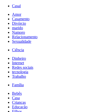
Casal
Amor
Casamento
Divórcio
marido
Namoro
Relacionamento
Sexualidade
Ciência
Dinheiro
Internet
Redes sociais
tecnologia
Trabalho
Família
Bebês
Casa
Crianças
Educação
Filhos