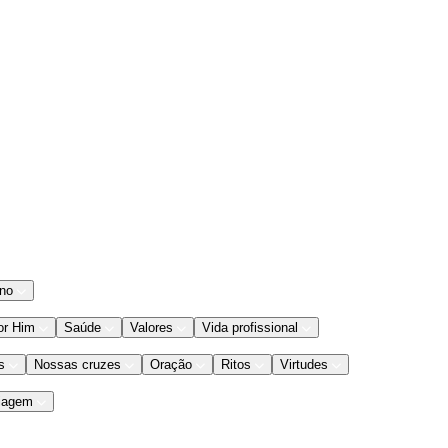
ano
or Him
Saúde
Valores
Vida profissional
s
Nossas cruzes
Oração
Ritos
Virtudes
iagem