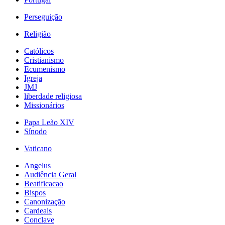
Perseguição
Religião
Católicos
Cristianismo
Ecumenismo
Igreja
JMJ
liberdade religiosa
Missionários
Papa Leão XIV
Sínodo
Vaticano
Angelus
Audiência Geral
Beatificacao
Bispos
Canonização
Cardeais
Conclave