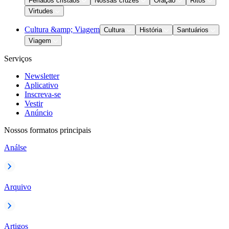
Feriados cristãos
Nossas cruzes
Oração
Ritos
Virtudes
Cultura &amp; Viagem
Cultura
História
Santuários
Viagem
Serviços
Newsletter
Aplicativo
Inscreva-se
Vestir
Anúncio
Nossos formatos principais
Análse
Arquivo
Artigos