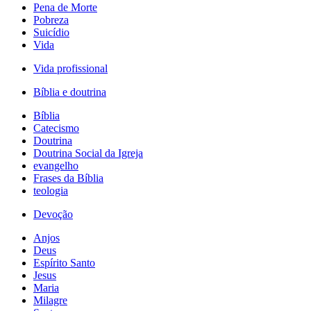
Pena de Morte
Pobreza
Suicídio
Vida
Vida profissional
Bíblia e doutrina
Bíblia
Catecismo
Doutrina
Doutrina Social da Igreja
evangelho
Frases da Bíblia
teologia
Devoção
Anjos
Deus
Espírito Santo
Jesus
Maria
Milagre