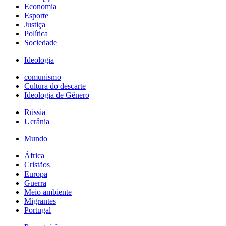
Economia
Esporte
Justiça
Política
Sociedade
Ideologia
comunismo
Cultura do descarte
Ideologia de Gênero
Rússia
Ucrânia
Mundo
África
Cristãos
Europa
Guerra
Meio ambiente
Migrantes
Portugal