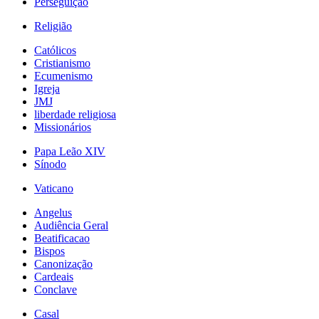
Perseguição
Religião
Católicos
Cristianismo
Ecumenismo
Igreja
JMJ
liberdade religiosa
Missionários
Papa Leão XIV
Sínodo
Vaticano
Angelus
Audiência Geral
Beatificacao
Bispos
Canonização
Cardeais
Conclave
Casal