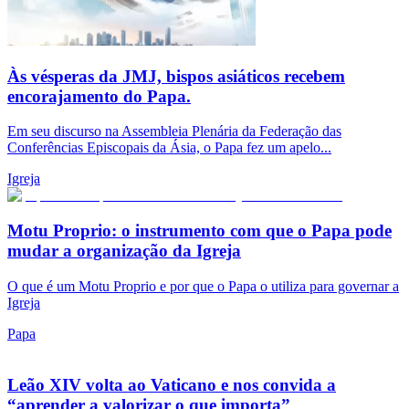
Às vésperas da JMJ, bispos asiáticos recebem
encorajamento do Papa.
Em seu discurso na Assembleia Plenária da Federação das
Conferências Episcopais da Ásia, o Papa fez um apelo...
Igreja
Motu Proprio: o instrumento com que o Papa pode
mudar a organização da Igreja
O que é um Motu Proprio e por que o Papa o utiliza para governar a
Igreja
Papa
Leão XIV volta ao Vaticano e nos convida a
“aprender a valorizar o que importa”