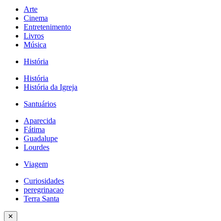
Arte
Cinema
Entretenimento
Livros
Música
História
História
História da Igreja
Santuários
Aparecida
Fátima
Guadalupe
Lourdes
Viagem
Curiosidades
peregrinacao
Terra Santa
✕