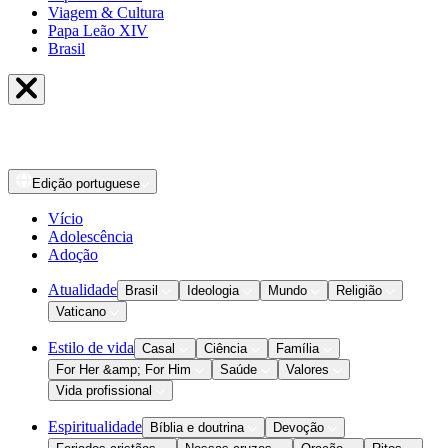
Viagem & Cultura
Papa Leão XIV
Brasil
Edição
portuguese
Vício
Adolescência
Adoção
Atualidade
Brasil
Ideologia
Mundo
Religião
Vaticano
Estilo de vida
Casal
Ciência
Família
For Her &amp; For Him
Saúde
Valores
Vida profissional
Espiritualidade
Bíblia e doutrina
Devoção