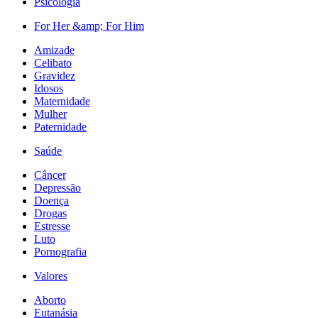
Psicologia
For Her &amp; For Him
Amizade
Celibato
Gravidez
Idosos
Maternidade
Mulher
Paternidade
Saúde
Câncer
Depressão
Doença
Drogas
Estresse
Luto
Pornografia
Valores
Aborto
Eutanásia