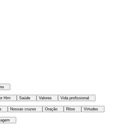
ano
or Him
Saúde
Valores
Vida profissional
s
Nossas cruzes
Oração
Ritos
Virtudes
iagem