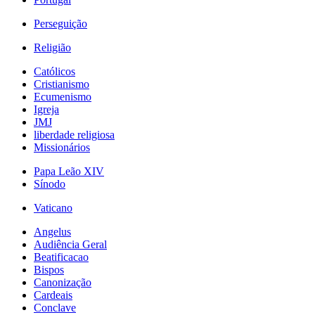
Perseguição
Religião
Católicos
Cristianismo
Ecumenismo
Igreja
JMJ
liberdade religiosa
Missionários
Papa Leão XIV
Sínodo
Vaticano
Angelus
Audiência Geral
Beatificacao
Bispos
Canonização
Cardeais
Conclave