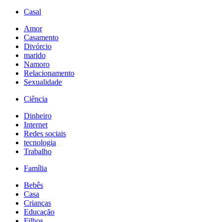
Casal
Amor
Casamento
Divórcio
marido
Namoro
Relacionamento
Sexualidade
Ciência
Dinheiro
Internet
Redes sociais
tecnologia
Trabalho
Família
Bebês
Casa
Crianças
Educação
Filhos