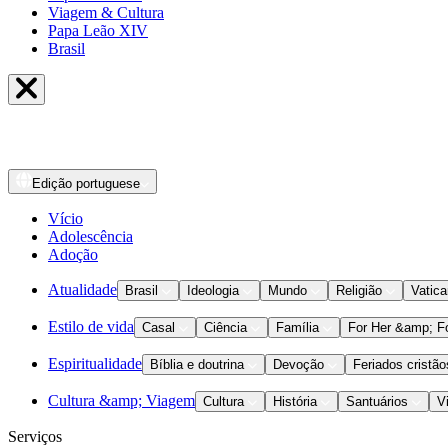
Viagem & Cultura
Papa Leão XIV
Brasil
Edição
portuguese
Vício
Adolescência
Adoção
Atualidade
Brasil
Ideologia
Mundo
Religião
Vatic
Estilo de vida
Casal
Ciência
Família
For Her &amp; F
Espiritualidade
Bíblia e doutrina
Devoção
Feriados cristão
Cultura &amp; Viagem
Cultura
História
Santuários
V
Serviços