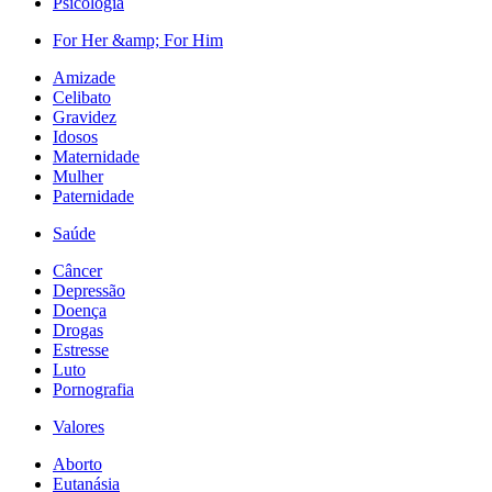
Psicologia
For Her &amp; For Him
Amizade
Celibato
Gravidez
Idosos
Maternidade
Mulher
Paternidade
Saúde
Câncer
Depressão
Doença
Drogas
Estresse
Luto
Pornografia
Valores
Aborto
Eutanásia