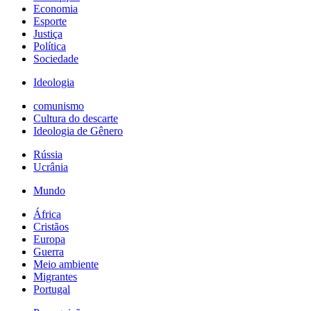
Economia
Esporte
Justiça
Política
Sociedade
Ideologia
comunismo
Cultura do descarte
Ideologia de Gênero
Rússia
Ucrânia
Mundo
África
Cristãos
Europa
Guerra
Meio ambiente
Migrantes
Portugal