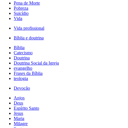
Pena de Morte
Pobreza
Suicídio
Vida
Vida profissional
Bíblia e doutrina
Bíblia
Catecismo
Doutrina
Doutrina Social da Igreja
evangelho
Frases da Bíblia
teologia
Devoção
Anjos
Deus
Espírito Santo
Jesus
Maria
Milagre