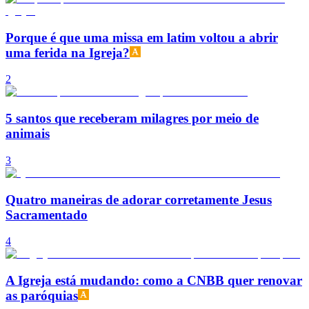
Porque é que uma missa em latim voltou a abrir
uma ferida na Igreja?
2
5 santos que receberam milagres por meio de
animais
3
Quatro maneiras de adorar corretamente Jesus
Sacramentado
4
A Igreja está mudando: como a CNBB quer renovar
as paróquias