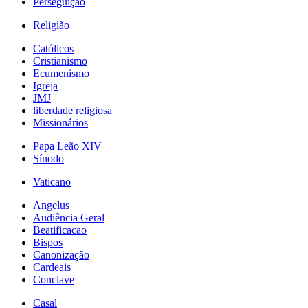
Perseguição
Religião
Católicos
Cristianismo
Ecumenismo
Igreja
JMJ
liberdade religiosa
Missionários
Papa Leão XIV
Sínodo
Vaticano
Angelus
Audiência Geral
Beatificacao
Bispos
Canonização
Cardeais
Conclave
Casal