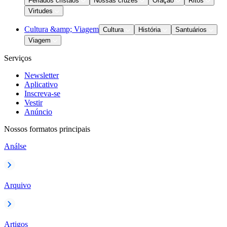
Feriados cristãos
Nossas cruzes
Oração
Ritos
Virtudes
Cultura &amp; Viagem
Cultura
História
Santuários
Viagem
Serviços
Newsletter
Aplicativo
Inscreva-se
Vestir
Anúncio
Nossos formatos principais
Análse
Arquivo
Artigos