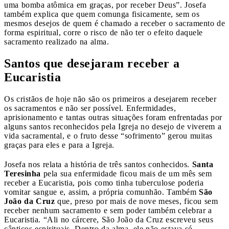
uma bomba atômica em graças, por receber Deus”. Josefa
também explica que quem comunga fisicamente, sem os
mesmos desejos de quem é chamado a receber o sacramento de
forma espiritual, corre o risco de não ter o efeito daquele
sacramento realizado na alma.
Santos que desejaram receber a
Eucaristia
Os cristãos de hoje não são os primeiros a desejarem receber
os sacramentos e não ser possível. Enfermidades,
aprisionamento e tantas outras situações foram enfrentadas por
alguns santos reconhecidos pela Igreja no desejo de viverem a
vida sacramental, e o fruto desse “sofrimento” gerou muitas
graças para eles e para a Igreja.
Josefa nos relata a história de três santos conhecidos.
Santa
Teresinha
pela sua enfermidade ficou mais de um mês sem
receber a Eucaristia, pois como tinha tuberculose poderia
vomitar sangue e, assim, a própria comunhão. Também
São
João da Cruz
que, preso por mais de nove meses, ficou sem
receber nenhum sacramento e sem poder também celebrar a
Eucaristia. “Ali no cárcere, São João da Cruz escreveu seus
cânticos espirituais. Dentro da alma, ele não estava só.