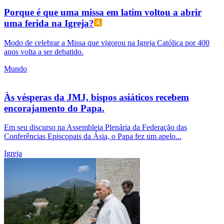
Porque é que uma missa em latim voltou a abrir
uma ferida na Igreja?
Modo de celebrar a Missa que vigorou na Igreja Católica por 400
anos volta a ser debatido.
Mundo
Às vésperas da JMJ, bispos asiáticos recebem
encorajamento do Papa.
Em seu discurso na Assembleia Plenária da Federação das
Conferências Episcopais da Ásia, o Papa fez um apelo...
Igreja