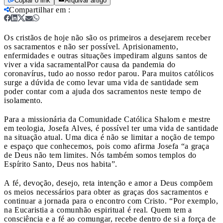
Copiar o link
Arquivar artigo
Compartilhar em
:
Os cristãos de hoje não são os primeiros a desejarem receber
os sacramentos e não ser possível. Aprisionamento,
enfermidades e outras situações impediram alguns santos de
viver a vida sacramental
Por causa da pandemia do
coronavírus, tudo ao nosso redor parou. Para muitos católicos
surge a dúvida de como levar uma vida de santidade sem
poder contar com a ajuda dos sacramentos neste tempo de
isolamento.
Para a missionária da Comunidade Católica Shalom e mestre
em teologia, Josefa Alves, é possível ter uma vida de santidade
na situação atual. Uma dica é não se limitar a noção de tempo
e espaço que conhecemos, pois como afirma Josefa “a graça
de Deus não tem limites. Nós também somos templos do
Espírito Santo, Deus nos habita”.
A fé, devoção, desejo, reta intenção e amor a Deus compõem
os meios necessários para obter as graças dos sacramentos e
continuar a jornada para o encontro com Cristo. “Por exemplo,
na Eucaristia a comunhão espiritual é real. Quem tem a
consciência e a fé ao comungar, recebe dentro de si a força de