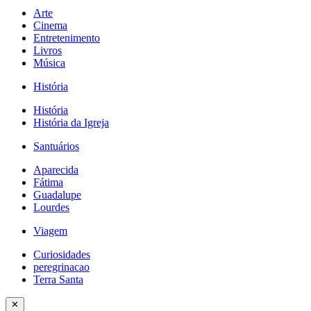
Arte
Cinema
Entretenimento
Livros
Música
História
História
História da Igreja
Santuários
Aparecida
Fátima
Guadalupe
Lourdes
Viagem
Curiosidades
peregrinacao
Terra Santa
✕