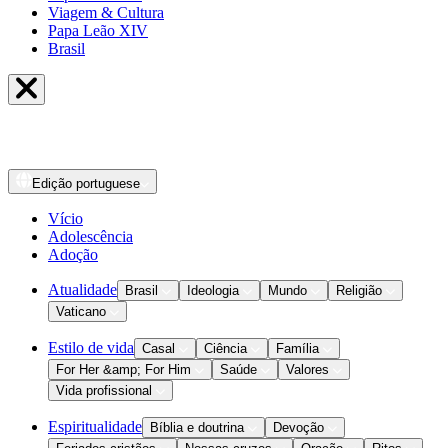
Viagem & Cultura
Papa Leão XIV
Brasil
Edição
portuguese
Vício
Adolescência
Adoção
Atualidade
Brasil
Ideologia
Mundo
Religião
Vaticano
Estilo de vida
Casal
Ciência
Família
For Her &amp; For Him
Saúde
Valores
Vida profissional
Espiritualidade
Bíblia e doutrina
Devoção