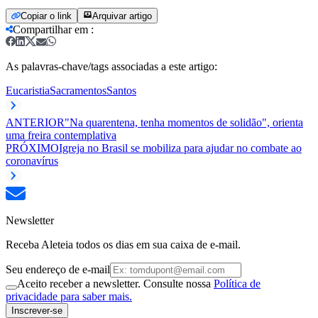
Copiar o link
Arquivar artigo
Compartilhar em
:
As palavras-chave/tags associadas a este artigo:
Eucaristia
Sacramentos
Santos
ANTERIOR
"Na quarentena, tenha momentos de solidão", orienta
uma freira contemplativa
PRÓXIMO
Igreja no Brasil se mobiliza para ajudar no combate ao
coronavírus
Newsletter
Receba Aleteia todos os dias em sua caixa de e-mail.
Seu endereço de e-mail
Aceito receber a newsletter. Consulte nossa
Política de
privacidade para saber mais.
Inscrever-se