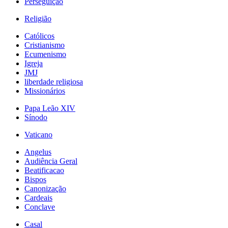
Perseguição
Religião
Católicos
Cristianismo
Ecumenismo
Igreja
JMJ
liberdade religiosa
Missionários
Papa Leão XIV
Sínodo
Vaticano
Angelus
Audiência Geral
Beatificacao
Bispos
Canonização
Cardeais
Conclave
Casal