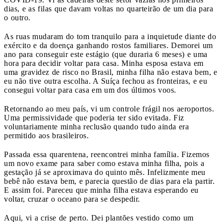
dias, e as filas que davam voltas no quarteirão de um dia para
o outro.
As ruas mudaram do tom tranquilo para a inquietude diante do
exército e da doença ganhando rostos familiares. Demorei um
ano para conseguir este estágio (que duraria 6 meses) e uma
hora para decidir voltar para casa. Minha esposa estava em
uma gravidez de risco no Brasil, minha filha não estava bem, e
eu não tive outra escolha. A Suíça fechou as fronteiras, e eu
consegui voltar para casa em um dos últimos voos.
Retornando ao meu país, vi um controle frágil nos aeroportos.
Uma permissividade que poderia ter sido evitada. Fiz
voluntariamente minha reclusão quando tudo ainda era
permitido aos brasileiros.
Passada essa quarentena, reencontrei minha família. Fizemos
um novo exame para saber como estava minha filha, pois a
gestação já se aproximava do quinto mês. Infelizmente meu
bebê não estava bem, e parecia questão de dias para ela partir.
E assim foi. Pareceu que minha filha estava esperando eu
voltar, cruzar o oceano para se despedir.
Aqui, vi a crise de perto. Dei plantões vestido como um