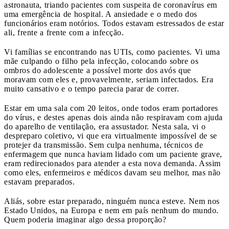
astronauta, triando pacientes com suspeita de coronavírus em
uma emergência de hospital. A ansiedade e o medo dos
funcionários eram notórios. Todos estavam estressados de estar
ali, frente a frente com a infecção.
Vi famílias se encontrando nas UTIs, como pacientes. Vi uma
mãe culpando o filho pela infecção, colocando sobre os
ombros do adolescente a possível morte dos avós que
moravam com eles e, provavelmente, seriam infectados. Era
muito cansativo e o tempo parecia parar de correr.
Estar em uma sala com 20 leitos, onde todos eram portadores
do vírus, e destes apenas dois ainda não respiravam com ajuda
do aparelho de ventilação, era assustador. Nesta sala, vi o
despreparo coletivo, vi que era virtualmente impossível de se
protejer da transmissão. Sem culpa nenhuma, técnicos de
enfermagem que nunca haviam lidado com um paciente grave,
eram redirecionados para atender a esta nova demanda. Assim
como eles, enfermeiros e médicos davam seu melhor, mas não
estavam preparados.
Aliás, sobre estar preparado, ninguém nunca esteve. Nem nos
Estado Unidos, na Europa e nem em país nenhum do mundo.
Quem poderia imaginar algo dessa proporção?