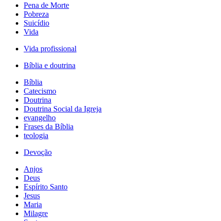
Pena de Morte
Pobreza
Suicídio
Vida
Vida profissional
Bíblia e doutrina
Bíblia
Catecismo
Doutrina
Doutrina Social da Igreja
evangelho
Frases da Bíblia
teologia
Devoção
Anjos
Deus
Espírito Santo
Jesus
Maria
Milagre