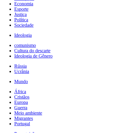
Economia
Esporte
Justiça
Política
Sociedade
Ideologia
comunismo
Cultura do descarte
Ideologia de Gênero
Rússia
Ucrânia
Mundo
África
Cristãos
Europa
Guerra
Meio ambiente
Migrantes
Portugal