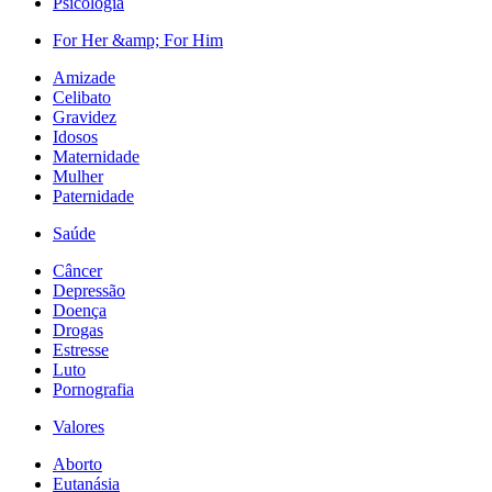
Psicologia
For Her &amp; For Him
Amizade
Celibato
Gravidez
Idosos
Maternidade
Mulher
Paternidade
Saúde
Câncer
Depressão
Doença
Drogas
Estresse
Luto
Pornografia
Valores
Aborto
Eutanásia