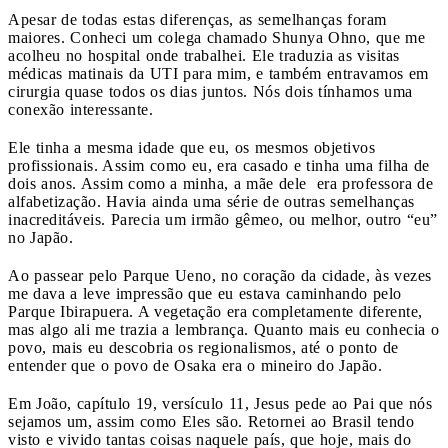
Apesar de todas estas diferenças, as semelhanças foram
maiores. Conheci um colega chamado Shunya Ohno, que me
acolheu no hospital onde trabalhei. Ele traduzia as visitas
médicas matinais da UTI para mim, e também entravamos em
cirurgia quase todos os dias juntos. Nós dois tínhamos uma
conexão interessante.
Ele tinha a mesma idade que eu, os mesmos objetivos
profissionais. Assim como eu, era casado e tinha uma filha de
dois anos. Assim como a minha, a mãe dele era professora de
alfabetização. Havia ainda uma série de outras semelhanças
inacreditáveis. Parecia um irmão gêmeo, ou melhor, outro “eu”
no Japão.
Ao passear pelo Parque Ueno, no coração da cidade, às vezes
me dava a leve impressão que eu estava caminhando pelo
Parque Ibirapuera. A vegetação era completamente diferente,
mas algo ali me trazia a lembrança. Quanto mais eu conhecia o
povo, mais eu descobria os regionalismos, até o ponto de
entender que o povo de Osaka era o mineiro do Japão.
Em João, capítulo 19, versículo 11, Jesus pede ao Pai que nós
sejamos um, assim como Eles são. Retornei ao Brasil tendo
visto e vivido tantas coisas naquele país, que hoje, mais do