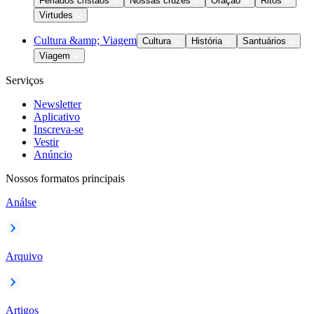
Feriados cristãos
Nossas cruzes
Oração
Ritos
Virtudes
Cultura &amp; Viagem
Cultura
História
Santuários
Viagem
Serviços
Newsletter
Aplicativo
Inscreva-se
Vestir
Anúncio
Nossos formatos principais
Análse
Arquivo
Artigos