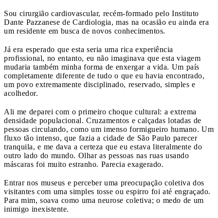
Sou cirurgião cardiovascular, recém-formado pelo Instituto
Dante Pazzanese de Cardiologia, mas na ocasião eu ainda era
um residente em busca de novos conhecimentos.
Já era esperado que esta seria uma rica experiência
profissional, no entanto, eu não imaginava que esta viagem
mudaria também minha forma de enxergar a vida. Um país
completamente diferente de tudo o que eu havia encontrado,
um povo extremamente disciplinado, reservado, simples e
acolhedor.
Ali me deparei com o primeiro choque cultural: a extrema
densidade populacional. Cruzamentos e calçadas lotadas de
pessoas circulando, como um imenso formigueiro humano. Um
fluxo tão intenso, que fazia a cidade de São Paulo parecer
tranquila, e me dava a certeza que eu estava literalmente do
outro lado do mundo. Olhar as pessoas nas ruas usando
máscaras foi muito estranho. Parecia exagerado.
Entrar nos museus e perceber uma preocupação coletiva dos
visitantes com uma simples tosse ou espirro foi até engraçado.
Para mim, soava como uma neurose coletiva; o medo de um
inimigo inexistente.