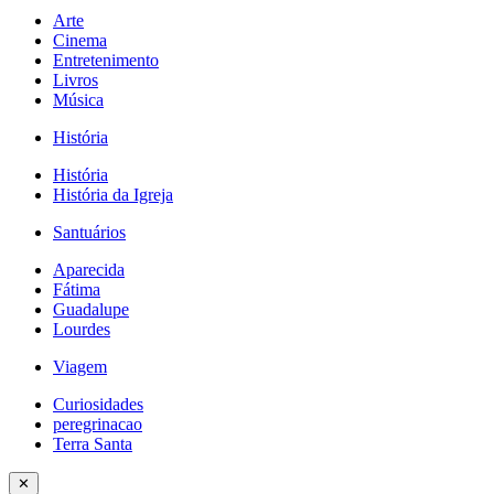
Arte
Cinema
Entretenimento
Livros
Música
História
História
História da Igreja
Santuários
Aparecida
Fátima
Guadalupe
Lourdes
Viagem
Curiosidades
peregrinacao
Terra Santa
✕