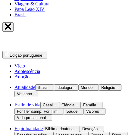
Viagem & Cultura
Papa Leão XIV
Brasil
Edição
portuguese
Vício
Adolescência
Adoção
Atualidade
Brasil
Ideologia
Mundo
Religião
Vaticano
Estilo de vida
Casal
Ciência
Família
For Her &amp; For Him
Saúde
Valores
Vida profissional
Espiritualidade
Bíblia e doutrina
Devoção