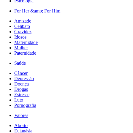
Psicologia
For Her &amp; For Him
Amizade
Celibato
Gravidez
Idosos
Maternidade
Mulher
Paternidade
Saúde
Câncer
Depressão
Doença
Drogas
Estresse
Luto
Pornografia
Valores
Aborto
Eutanásia