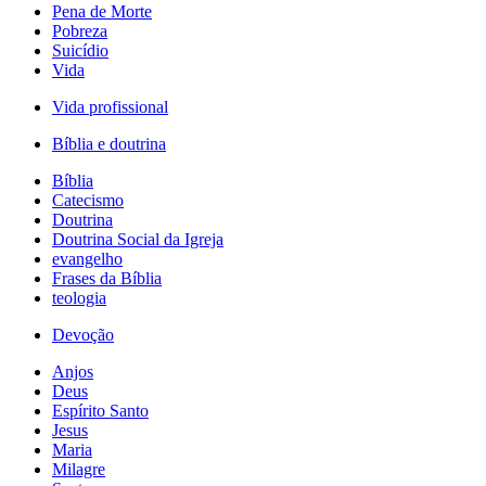
Pena de Morte
Pobreza
Suicídio
Vida
Vida profissional
Bíblia e doutrina
Bíblia
Catecismo
Doutrina
Doutrina Social da Igreja
evangelho
Frases da Bíblia
teologia
Devoção
Anjos
Deus
Espírito Santo
Jesus
Maria
Milagre