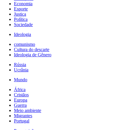
Economia
Esporte
Justiça
Política
Sociedade
Ideologia
comunismo
Cultura do descarte
Ideologia de Gênero
Rússia
Ucrânia
Mundo
África
Cristãos
Europa
Guerra
Meio ambiente
Migrantes
Portugal