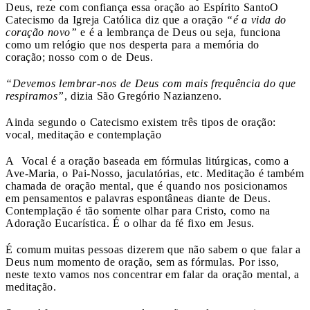
Deus, reze com confiança essa oração ao Espírito Santo
O
Catecismo da Igreja Católica diz que a oração
“é a vida do
coração novo”
e
é a lembrança de Deus ou seja, funciona
como um relógio que nos desperta para a memória do
coração; nosso com o de Deus.
“Devemos lembrar-nos de Deus com mais frequência do que
respiramos”
, dizia São Gregório Nazianzeno.
Ainda segundo o Catecismo existem três tipos de oração:
vocal, meditação e contemplação
A Vocal é a oração baseada em fórmulas litúrgicas, como a
Ave-Maria, o Pai-Nosso, jaculatórias, etc. Meditação é também
chamada de oração mental, que é quando nos posicionamos
em pensamentos e palavras espontâneas diante de Deus.
Contemplação é tão somente olhar para Cristo, como na
Adoração Eucarística. É o olhar da fé fixo em Jesus.
É comum muitas pessoas dizerem que não sabem o que falar a
Deus num momento de oração, sem as fórmulas. Por isso,
neste texto vamos nos concentrar em falar da oração mental, a
meditação.