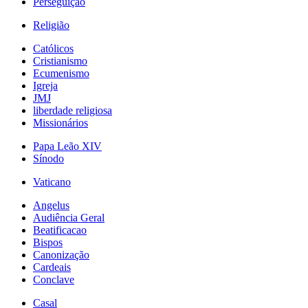
Perseguição
Religião
Católicos
Cristianismo
Ecumenismo
Igreja
JMJ
liberdade religiosa
Missionários
Papa Leão XIV
Sínodo
Vaticano
Angelus
Audiência Geral
Beatificacao
Bispos
Canonização
Cardeais
Conclave
Casal