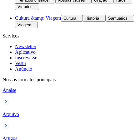
Feriados cristãos
Nossas cruzes
Oração
Ritos
Virtudes
Cultura &amp; Viagem
Cultura
História
Santuários
Viagem
Serviços
Newsletter
Aplicativo
Inscreva-se
Vestir
Anúncio
Nossos formatos principais
Análse
Arquivo
Artigos