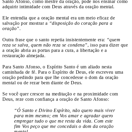
Santo Afonso, como mestre da oração, pode nos ensinar como
adquirir intimidade com Deus através da oração mental.
Ele entendia que a oração mental era um meio eficaz de
salvação por mostrar a
“disposição do coração para a
oração”
.
Outra frase que o santo repetia insistentemente era:
“quem
reza se salva, quem não reza se condena”
, isso para dizer que
a oração abria as portas para a cura, a libertação e a
restauração almejada.
Para Santo Afonso, o Espírito Santo é um aliado nesta
caminhada de fé. Para o Espírito de Deus, ele escreveu uma
oração pedindo para que lhe concedesse o dom da oração
mental ou de rezar bem diante de Deus.
Se você quer crescer na meditação e na proximidade com
Deus, reze com confiança a oração de Santo Afonso:
“Ó Santo e Divino Espírito, não quero mais viver
para mim mesmo; em Vos amar e agradar quero
empregar tudo o que me resta da vida. Com este
fim Vos peço que me concedais o dom da oração
mental.