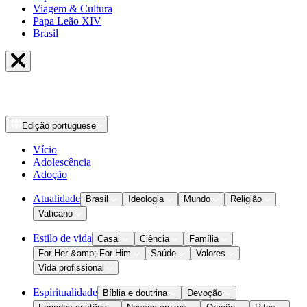
Viagem & Cultura
Papa Leão XIV
Brasil
Edição
portuguese
Vício
Adolescência
Adoção
Atualidade
Brasil
Ideologia
Mundo
Religião
Vaticano
Estilo de vida
Casal
Ciência
Família
For Her &amp; For Him
Saúde
Valores
Vida profissional
Espiritualidade
Bíblia e doutrina
Devoção