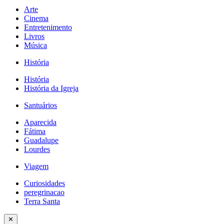
Arte
Cinema
Entretenimento
Livros
Música
História
História
História da Igreja
Santuários
Aparecida
Fátima
Guadalupe
Lourdes
Viagem
Curiosidades
peregrinacao
Terra Santa
✕