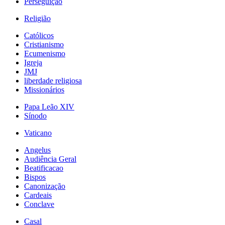
Perseguição
Religião
Católicos
Cristianismo
Ecumenismo
Igreja
JMJ
liberdade religiosa
Missionários
Papa Leão XIV
Sínodo
Vaticano
Angelus
Audiência Geral
Beatificacao
Bispos
Canonização
Cardeais
Conclave
Casal