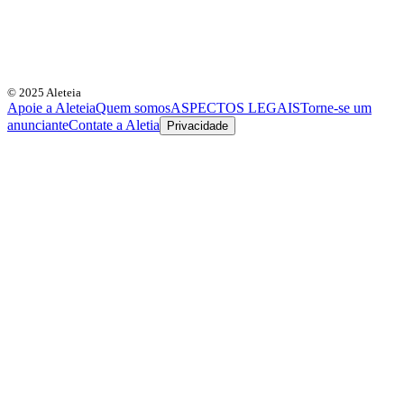
© 2025 Aleteia
Apoie a Aleteia
Quem somos
ASPECTOS LEGAIS
Torne-se um
anunciante
Contate a Aletia
Privacidade