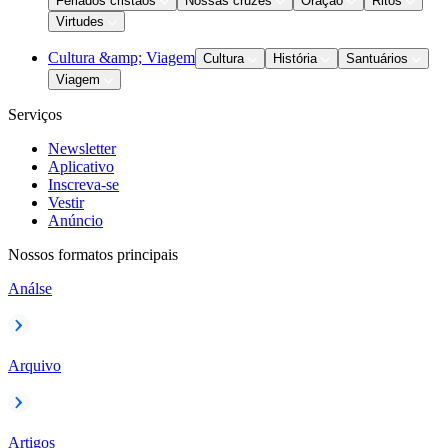
Feriados cristãos
Nossas cruzes
Oração
Ritos
Virtudes
Cultura &amp; Viagem
Cultura
História
Santuários
Viagem
Serviços
Newsletter
Aplicativo
Inscreva-se
Vestir
Anúncio
Nossos formatos principais
Análse
Arquivo
Artigos