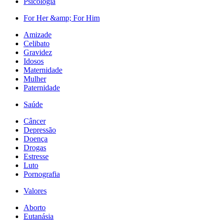
Psicologia
For Her &amp; For Him
Amizade
Celibato
Gravidez
Idosos
Maternidade
Mulher
Paternidade
Saúde
Câncer
Depressão
Doença
Drogas
Estresse
Luto
Pornografia
Valores
Aborto
Eutanásia