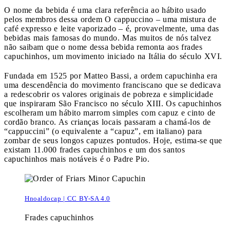
O nome da bebida é uma clara referência ao hábito usado
pelos membros dessa ordem
O cappuccino – uma mistura de
café expresso e leite vaporizado – é, provavelmente, uma das
bebidas mais famosas do mundo. Mas muitos de nós talvez
não saibam que o nome dessa bebida remonta aos frades
capuchinhos, um movimento iniciado na Itália do século XVI.
Fundada em 1525 por Matteo Bassi, a ordem capuchinha era
uma descendência do movimento franciscano que se dedicava
a redescobrir os valores originais de pobreza e simplicidade
que inspiraram São Francisco no século XIII. Os capuchinhos
escolheram um hábito marrom simples com capuz e cinto de
cordão branco. As crianças locais passaram a chamá-los de
“cappuccini” (o equivalente a “capuz”, em italiano) para
zombar de seus longos capuzes pontudos. Hoje, estima-se que
existam 11.000 frades capuchinhos e um dos santos
capuchinhos mais notáveis ​​é o Padre Pio.
Hnoaldocap | CC BY-SA 4.0
Frades capuchinhos