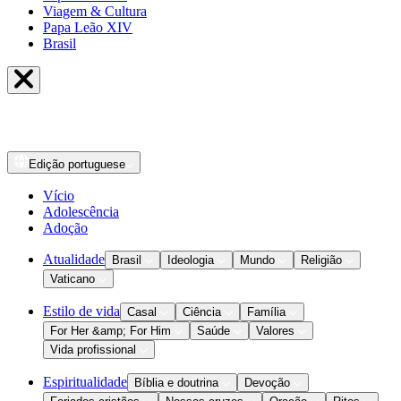
Viagem & Cultura
Papa Leão XIV
Brasil
Edição
portuguese
Vício
Adolescência
Adoção
Atualidade
Brasil
Ideologia
Mundo
Religião
Vaticano
Estilo de vida
Casal
Ciência
Família
For Her &amp; For Him
Saúde
Valores
Vida profissional
Espiritualidade
Bíblia e doutrina
Devoção