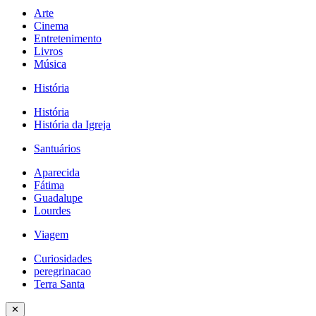
Arte
Cinema
Entretenimento
Livros
Música
História
História
História da Igreja
Santuários
Aparecida
Fátima
Guadalupe
Lourdes
Viagem
Curiosidades
peregrinacao
Terra Santa
✕