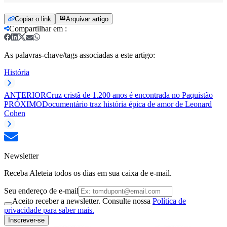
Copiar o link
Arquivar artigo
Compartilhar em
:
As palavras-chave/tags associadas a este artigo:
História
ANTERIOR
Cruz cristã de 1.200 anos é encontrada no Paquistão
PRÓXIMO
Documentário traz história épica de amor de Leonard
Cohen
Newsletter
Receba Aleteia todos os dias em sua caixa de e-mail.
Seu endereço de e-mail
Aceito receber a newsletter. Consulte nossa
Política de
privacidade para saber mais.
Inscrever-se