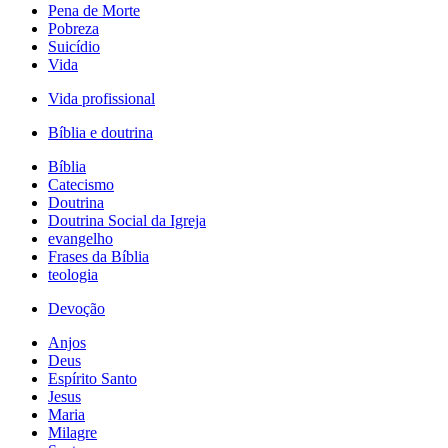
Pena de Morte
Pobreza
Suicídio
Vida
Vida profissional
Bíblia e doutrina
Bíblia
Catecismo
Doutrina
Doutrina Social da Igreja
evangelho
Frases da Bíblia
teologia
Devoção
Anjos
Deus
Espírito Santo
Jesus
Maria
Milagre