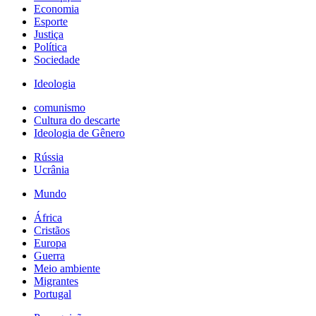
Economia
Esporte
Justiça
Política
Sociedade
Ideologia
comunismo
Cultura do descarte
Ideologia de Gênero
Rússia
Ucrânia
Mundo
África
Cristãos
Europa
Guerra
Meio ambiente
Migrantes
Portugal