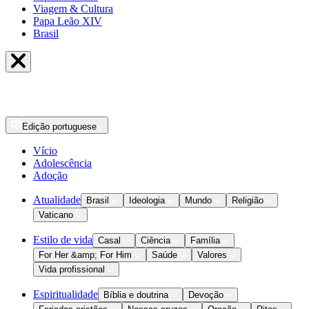
Viagem & Cultura
Papa Leão XIV
Brasil
Edição
portuguese
Vício
Adolescência
Adoção
Atualidade
Brasil
Ideologia
Mundo
Religião
Vaticano
Estilo de vida
Casal
Ciência
Família
For Her &amp; For Him
Saúde
Valores
Vida profissional
Espiritualidade
Bíblia e doutrina
Devoção