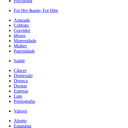
Psicologia
For Her &amp; For Him
Amizade
Celibato
Gravidez
Idosos
Maternidade
Mulher
Paternidade
Saúde
Câncer
Depressão
Doença
Drogas
Estresse
Luto
Pornografia
Valores
Aborto
Eutanásia