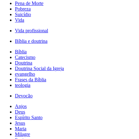
Pena de Morte
Pobreza
Suicídio
Vida
Vida profissional
Bíblia e doutrina
Bíblia
Catecismo
Doutrina
Doutrina Social da Igreja
evangelho
Frases da Bíblia
teologia
Devoção
Anjos
Deus
Espírito Santo
Jesus
Maria
Milagre