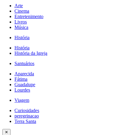
Arte
Cinema
Entretenimento
Livros
Música
História
História
História da Igreja
Santuários
Aparecida
Fátima
Guadalupe
Lourdes
Viagem
Curiosidades
peregrinacao
Terra Santa
✕