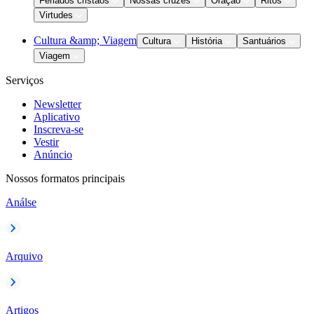
Feriados cristãos
Nossas cruzes
Oração
Ritos
Virtudes
Cultura &amp; Viagem
Cultura
História
Santuários
Viagem
Serviços
Newsletter
Aplicativo
Inscreva-se
Vestir
Anúncio
Nossos formatos principais
Análse
Arquivo
Artigos