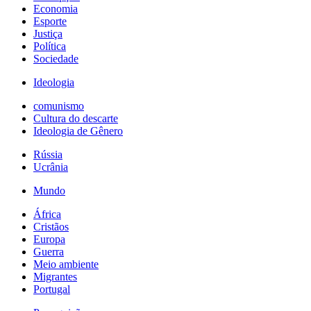
Economia
Esporte
Justiça
Política
Sociedade
Ideologia
comunismo
Cultura do descarte
Ideologia de Gênero
Rússia
Ucrânia
Mundo
África
Cristãos
Europa
Guerra
Meio ambiente
Migrantes
Portugal