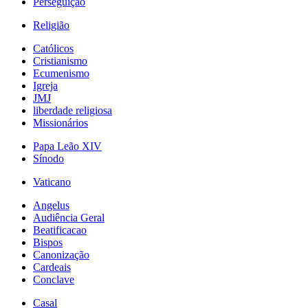
Perseguição
Religião
Católicos
Cristianismo
Ecumenismo
Igreja
JMJ
liberdade religiosa
Missionários
Papa Leão XIV
Sínodo
Vaticano
Angelus
Audiência Geral
Beatificacao
Bispos
Canonização
Cardeais
Conclave
Casal